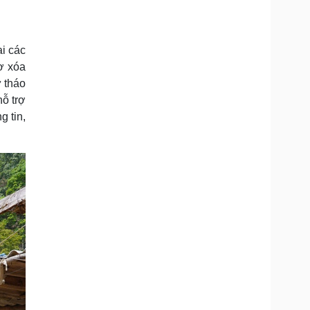
Doanh nghiệp 24h
Tin Công nghệ
Doanh nhân
Trải nghiệm
ì cộng đồng
Chuyển đổi số
ại các
ợ xóa
u lịch
Podcast
ư tháo
Tư vấn
Câu chuyện thời sự
ỗ trợ
Săn Tour
Đọc truyện đêm khuya
g tin,
heck-in
Cửa sổ tình yêu
Kể chuyện cho bé
Hạt giống tâm hồn