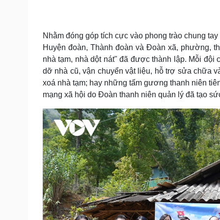
Tin nóng
Việt Nam
Tư vấn luật
Phân tích
Nhằm đóng góp tích cực vào phong trào chung ta
Huyện đoàn, Thành đoàn và Đoàn xã, phường, thị 
Sức khỏe
Đời sống
nhà tạm, nhà dột nát" đã được thành lập. Mỗi đội 
Dinh dưỡng - món ngon
Nhà đẹp
dỡ nhà cũ, vận chuyển vật liệu, hỗ trợ sửa chữa 
Cây thuốc
Blog
xoá nhà tạm; hay những tấm gương thanh niên tiên 
Sản phụ khoa
Tình yêu - Gia đình
mạng xã hội do Đoàn thanh niên quản lý đã tạo sứ
Nhi khoa
Nam khoa
Làm đẹp - giảm cân
Phòng mạch online
Ăn sạch sống khỏe
Cải chính