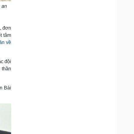
, an
n, đơn
t tâm
ăn về
ác đội
 thần
n Bái