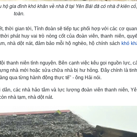
u hộ gia đình khó khăn về nhà ở tại Yên Bái đã có nhà ở kiên cố
toàn.
, thời gian tới, Tỉnh đoàn sẽ tiếp tục phối hợp với các cơ qua
hời phát huy vai trò nòng cốt của đoàn viên, thanh niên, quyế
tạm, nhà dột nát, đảm bảo mỗi hộ nghèo, hộ chính sách
khó kh
ội thanh niên tình nguyện. Bên cạnh việc kêu gọi nguồn lực, c
 dựng nhà mới hoặc sửa chữa nhà bị hư hỏng. Đây chính là tinh
ràng qua từng hành động thực tế" - ông Hải nói.
 dân, các nhà hảo tâm và lực lượng đoàn viên thanh niên, Yê
òn nhà tạm, nhà dột nát.