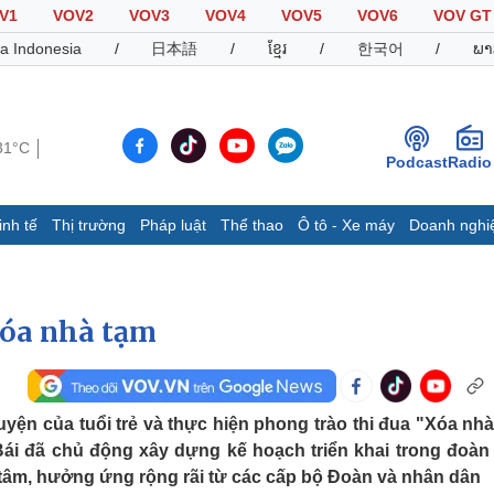
V1
VOV2
VOV3
VOV4
VOV5
VOV6
VOV GT
a Indonesia
/
日本語
/
ខ្មែរ
/
한국어
/
ພາ
31°C
Podcast
Radio
inh tế
Thị trường
Pháp luật
Thể thao
Ô tô - Xe máy
Doanh nghi
Thế giới
Multimedia
K
Quan sát
Video
B
xóa nhà tạm
Cuộc sống đó đây
Ảnh
K
Hồ sơ
E-Magazine
Infographic
uyện của tuổi trẻ và thực hiện phong trào thi đua "Xóa nhà
ái đã chủ động xây dựng kế hoạch triển khai trong đoàn 
Thể thao
Ô tô - Xe máy
D
tâm, hưởng ứng rộng rãi từ các cấp bộ Đoàn và nhân dân
Bóng đá
Ô tô
T