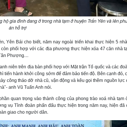
g hộ gia đình đang ở trong nhà tạm ở huyện Trấn Yên và lên p
án hỗ trợ
 Yên Bái cho biết, năm nay ngoài triển khai thực hiện 5 nhà
còn phối hợp với các địa phương thực hiện xóa 47 căn nhà tạ
, Tân Phượng…
nh niên trên địa bàn phối hợp với Mặt trận Tổ quốc và các đo
hì tiến hành khởi công sớm để đảm bảo tiến độ. Bên cạnh đó, 
ngày công tháo dỡ nhà cũ, vận động và kêu gọi thêm nguồn lực 
hà"- anh Vũ Tuấn Anh nói.
 phần quan trọng vào thành công của phong trào xoá nhà tạm ở
ng vụ Tỉnh đoàn phấn đấu thực hiện trong năm nay, hiện đã 
bàn giao cho người dân.