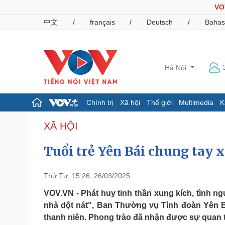
VO
中文
/
français
/
Deutsch
/
Bahas
Hà Nội
Chính trị
Xã hội
Thế giới
Multimedia
K
Chính trị
Xã hội
XÃ HỘI
Đảng
Tin 24h
Tuổi trẻ Yên Bái chung tay 
Tổ chức nhân sự
Dự báo thời tiết
Quốc hội
Giáo dục
Nhận diện sự thật
Dấu ấn VOV
Thứ Tư, 15:26, 26/03/2025
Việc làm
Biển đảo
VOV.VN - Phát huy tinh thần xung kích, tình ng
nhà dột nát", Ban Thường vụ Tỉnh đoàn Yên B
Pháp luật
Quân sự - Quốc phòng
thanh niên. Phong trào đã nhận được sự quan 
Vụ án
Vũ khí