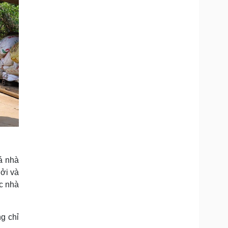
á nhà
hởi và
ác nhà
g chỉ