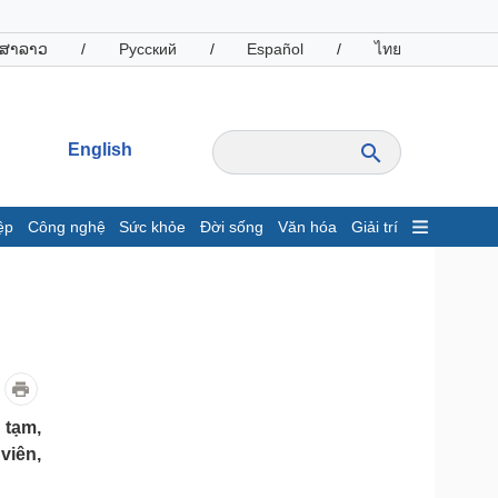
ສາລາວ
/
Русский
/
Español
/
ไทย
English
ệp
Công nghệ
Sức khỏe
Đời sống
Văn hóa
Giải trí
inh tế
Thị trường
ất động sản
Giá vàng
hởi nghiệp
Tiêu dùng
Tỷ giá
Chứng khoán
Giá cà phê
 tạm,
viên,
oanh nghiệp
Công nghệ
hông tin doanh nghiệp
Sành điệu