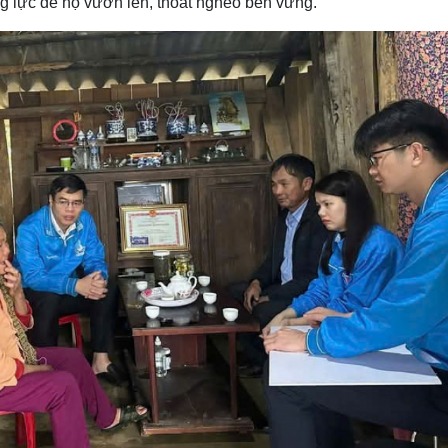
g lực để họ vươn lên, thoát nghèo bền vững.