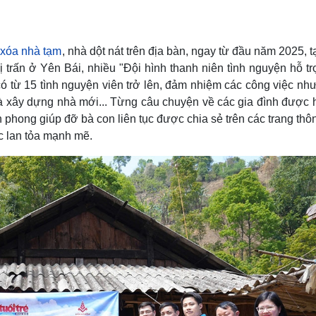
Lịch thi đấu bóng đá
Xe máy
Thế giới thể thao
Tư vấn
eSports
V
y
xóa nhà tạm
, nhà dột nát trên địa bàn, ngay từ đầu năm 2025, t
Hậu trường
trấn ở Yên Bái, nhiều "Đội hình thanh niên tình nguyện hỗ tr
Văn hóa
Giải trí
D
có từ 15 tình nguyện viên trở lên, đảm nhiệm các công việc nh
Sân khấu - Điện ảnh
Nghệ sĩ
và xây dựng nhà mới... Từng câu chuyện về các gia đình được h
Văn học
Thời trang
phong giúp đỡ bà con liên tục được chia sẻ trên các trang thôn
Âm nhạc
Sao Việt
c
c lan tỏa mạnh mẽ.
Di sản