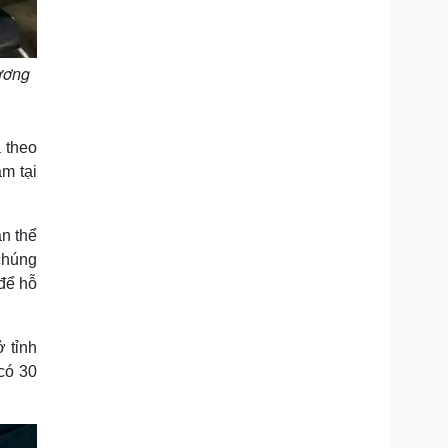
hương
 theo
m tại
àn thể
chúng
để hỗ
 tỉnh
có 30