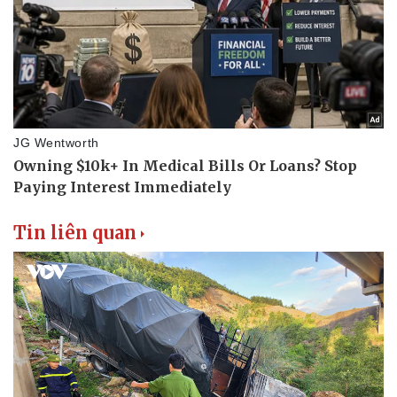
Tin liên quan
Pháp luật
Quân sự - Quốc phòng
Vụ án
Vũ khí
Tin nóng
Việt Nam
Tư vấn luật
Phân tích