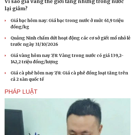
Vì sao giá vàng thế giới tăng nhưng trong nước
Làm đẹp - giảm cân
Phòng mạch online
lại giảm?
Ăn sạch sống khỏe
Giá bạc hôm nay: Giá bạc trong nước ở mức 61,9 triệu
đồng/kg
Quảng Ninh chấm dứt hoạt động các cơ sở giết mổ nhỏ lẻ
trước ngày 31/10/2026
Giá vàng hôm nay 7/8: Vàng trong nước có giá 139,2-
142,2 triệu đồng/lượng
Giá cà phê hôm nay 7/8: Giá cà phê đồng loạt tăng trên
cả 2 sàn quốc tế
PHÁP LUẬT