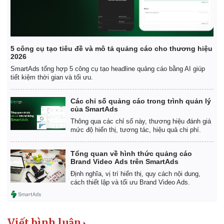
5 công cụ tạo tiêu đề và mô tả quảng cáo cho thương hiệu
2026
SmartAds tổng hợp 5 công cụ tạo headline quảng cáo bằng AI giúp
tiết kiệm thời gian và tối ưu.
Các chỉ số quảng cáo trong trình quản lý
của SmartAds
Thế giới
Multimedia
Thông qua các chỉ số này, thương hiệu đánh giá
mức độ hiển thị, tương tác, hiệu quả chi phí.
Quan sát
Video
Cuộc sống đó đây
Ảnh
Tổng quan về hình thức quảng cáo
Hồ sơ
E-Magazine
Brand Video Ads trên SmartAds
Infographic
Định nghĩa, vị trí hiển thị, quy cách nội dung,
cách thiết lập và tối ưu Brand Video Ads.
Viết bình luận