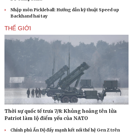
Văn học
Thời trang
Nhập môn Pickleball: Hướng dẫn kỹ thuật Speed up
Âm nhạc
Sao Việt
Backhand hai tay
Di sản
THẾ GIỚI
Thời sự quốc tế trưa 7/8: Khủng hoảng tên lửa
Patriot làm lộ điểm yếu của NATO
Chính phủ Ấn Độ đẩy mạnh kết nối thế hệ Gen Z trên