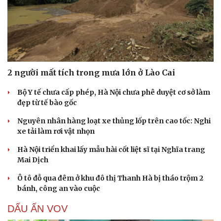
Tư vấn
Câu chuyện thời sự
Săn Tour
Đọc truyện đêm khuya
check-in
Cửa sổ tình yêu
Kể chuyện cho bé
Hạt giống tâm hồn
2 người mất tích trong mưa lớn ở Lào Cai
Bộ Y tế chưa cấp phép, Hà Nội chưa phê duyệt cơ sở làm
đẹp từ tế bào gốc
Nguyên nhân hàng loạt xe thủng lốp trên cao tốc: Nghi
xe tải làm rơi vật nhọn
Hà Nội triển khai lấy mẫu hài cốt liệt sĩ tại Nghĩa trang
Mai Dịch
Ô tô đỗ qua đêm ở khu đô thị Thanh Hà bị tháo trộm 2
bánh, công an vào cuộc
DẤU ẤN VOV