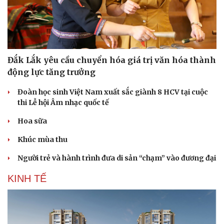
Đắk Lắk yêu cầu chuyển hóa giá trị văn hóa thành
động lực tăng trưởng
Đoàn học sinh Việt Nam xuất sắc giành 8 HCV tại cuộc
thi Lễ hội Âm nhạc quốc tế
Hoa sữa
Khúc mùa thu
Doanh nghiệp
Công nghệ
Người trẻ và hành trình đưa di sản “chạm” vào đương đại
Thông tin doanh nghiệp
Sành điệu
KINH TẾ
Doanh nghiệp 24h
Tin Công nghệ
Doanh nhân
Trải nghiệm
Vì cộng đồng
Chuyển đổi số