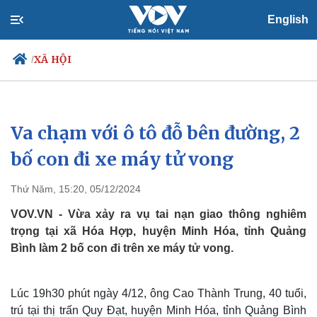
English
XÃ HỘI
/
Va chạm với ô tô đỗ bên đường, 2
Chính trị
Xã hội
Đảng
Tin 24h
bố con đi xe máy tử vong
Tổ chức nhân sự
Dự báo thời tiết
Quốc hội
Giáo dục
Thứ Năm, 15:20, 05/12/2024
Nhận diện sự thật
Dấu ấn VOV
Việc làm
VOV.VN - Vừa xảy ra vụ tai nạn giao thông nghiêm
Biển đảo
trọng tại xã Hóa Hợp, huyện Minh Hóa, tỉnh Quảng
Bình làm 2 bố con đi trên xe máy tử vong.
Lúc 19h30 phút ngày 4/12, ông Cao Thành Trung, 40 tuổi,
trú tại thị trấn Quy Đạt, huyện Minh Hóa, tỉnh Quảng Bình