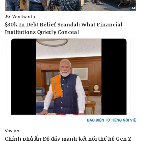
Kinh tế
Thị trường
Bất động sản
Giá vàng
Khởi nghiệp
Tiêu dùng
Tỷ giá
Chứng khoán
Giá cà phê