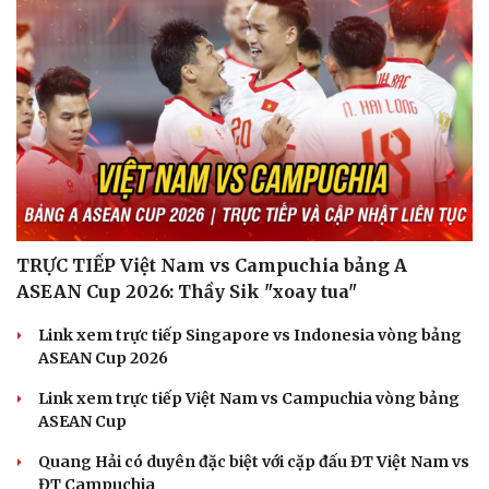
TRỰC TIẾP Việt Nam vs Campuchia bảng A
ASEAN Cup 2026: Thầy Sik "xoay tua"
Link xem trực tiếp Singapore vs Indonesia vòng bảng
ASEAN Cup 2026
Link xem trực tiếp Việt Nam vs Campuchia vòng bảng
ASEAN Cup
Văn hóa
Giải trí
Quang Hải có duyên đặc biệt với cặp đấu ĐT Việt Nam vs
Sân khấu - Điện ảnh
Nghệ sĩ
ĐT Campuchia