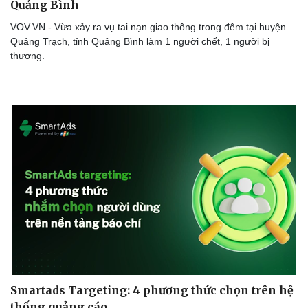
Quảng Bình
VOV.VN - Vừa xảy ra vụ tai nạn giao thông trong đêm tại huyện
Quảng Trạch, tỉnh Quảng Bình làm 1 người chết, 1 người bị
thương.
Thể thao
Ô tô - Xe máy
Bóng đá
Ô tô
Lịch thi đấu bóng đá
Xe máy
Thế giới thể thao
Tư vấn
eSports
Hậu trường
Smartads Targeting: 4 phương thức chọn trên hệ
thống quảng cáo