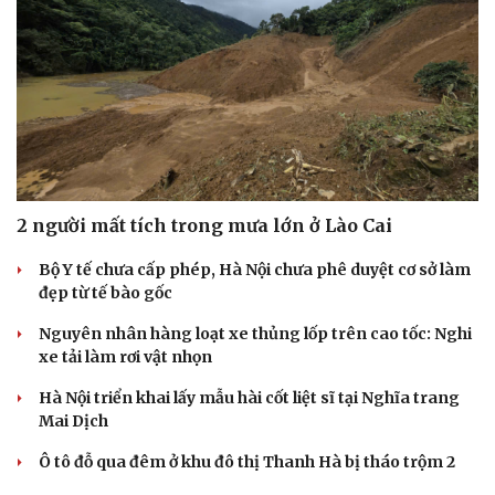
2 người mất tích trong mưa lớn ở Lào Cai
Bộ Y tế chưa cấp phép, Hà Nội chưa phê duyệt cơ sở làm
đẹp từ tế bào gốc
Nguyên nhân hàng loạt xe thủng lốp trên cao tốc: Nghi
xe tải làm rơi vật nhọn
Hà Nội triển khai lấy mẫu hài cốt liệt sĩ tại Nghĩa trang
Mai Dịch
Ô tô đỗ qua đêm ở khu đô thị Thanh Hà bị tháo trộm 2
bánh, công an vào cuộc