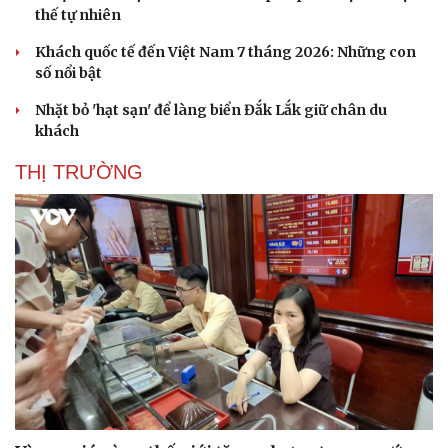
thế tự nhiên
Khách quốc tế đến Việt Nam 7 tháng 2026: Những con
số nổi bật
Nhặt bỏ 'hạt sạn' để làng biển Đắk Lắk giữ chân du
khách
THỊ TRƯỜNG
Sức khỏe
Đời sống
Dinh dưỡng - món ngon
Nhà đẹp
Cây thuốc
Blog
Sản phụ khoa
Tình yêu - Gia đình
Nhi khoa
Nam khoa