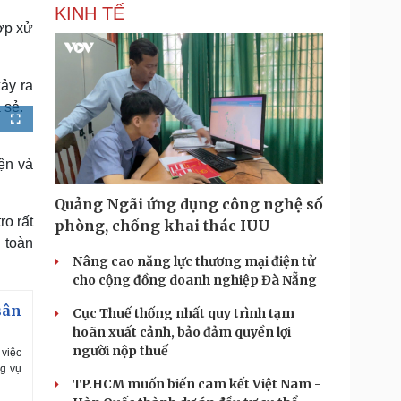
KINH TẾ
ợp xử
ảy ra
 sẻ.
F
u
l
l
s
ện và
c
r
e
e
Quảng Ngãi ứng dụng công nghệ số
n
o rất
phòng, chống khai thác IUU
 toàn
Nâng cao năng lực thương mại điện tử
cho cộng đồng doanh nghiệp Đà Nẵng
sân
Cục Thuế thống nhất quy trình tạm
hoãn xuất cảnh, bảo đảm quyền lợi
người nộp thuế
 việc
ng vụ
TP.HCM muốn biến cam kết Việt Nam -