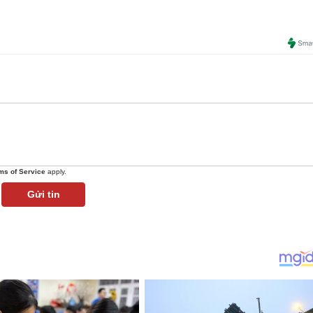
ms of Service
apply.
Gửi tin