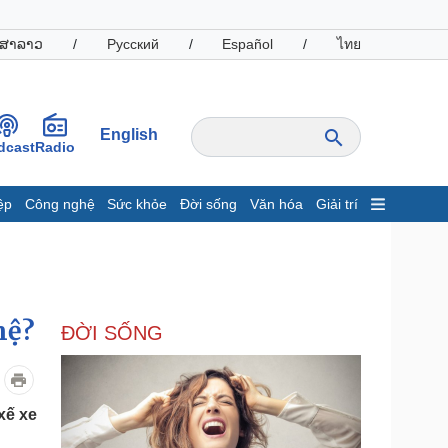
ສາລາວ
/
Русский
/
Español
/
ไทย
English
dcast
Radio
ệp
Công nghệ
Sức khỏe
Đời sống
Văn hóa
Giải trí
inh tế
Thị trường
ất động sản
Giá vàng
hởi nghiệp
Tiêu dùng
Tỷ giá
hệ?
ĐỜI SỐNG
Chứng khoán
Giá cà phê
oanh nghiệp
Công nghệ
xế xe
hông tin doanh nghiệp
Sành điệu