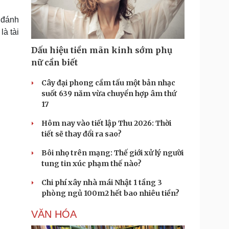
Doanh nghiệp 24h
Tin Công nghệ
Doanh nhân
Trải nghiệm
o đánh
ì cộng đồng
Chuyển đổi số
là tài
Dấu hiệu tiền mãn kinh sớm phụ
u lịch
Podcast
nữ cần biết
Tư vấn
Câu chuyện thời sự
Săn Tour
Đọc truyện đêm khuya
Cây đại phong cầm tấu một bản nhạc
heck-in
Cửa sổ tình yêu
suốt 639 năm vừa chuyển hợp âm thứ
Kể chuyện cho bé
17
Hạt giống tâm hồn
Hôm nay vào tiết lập Thu 2026: Thời
tiết sẽ thay đổi ra sao?
Bôi nhọ trên mạng: Thế giới xử lý người
tung tin xúc phạm thế nào?
Chi phí xây nhà mái Nhật 1 tầng 3
phòng ngủ 100m2 hết bao nhiêu tiền?
VĂN HÓA