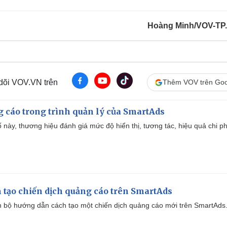
m
e
Hoàng Minh/VOV-T
 dõi VOV.VN trên
Thêm VOV trên Goo
g cáo trong trình quản lý của SmartAds
 này, thương hiệu đánh giá mức độ hiển thị, tương tác, hiệu quả chi ph
 tạo chiến dịch quảng cáo trên SmartAds
 bộ hướng dẫn cách tạo một chiến dịch quảng cáo mới trên SmartAds