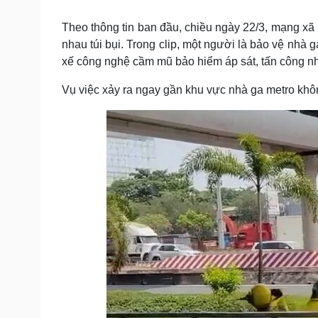
Tin nóng
Việt Nam
Tư vấn luật
Phân tích
Theo thông tin ban đầu, chiều ngày 22/3, mạng xã 
nhau túi bụi. Trong clip, một người là bảo vệ nhà
xế công nghệ cầm mũ bảo hiểm áp sát, tấn công n
Sức khỏe
Đời sống
Vụ việc xảy ra ngay gần khu vực nhà ga metro kh
Dinh dưỡng - món ngon
Nhà đẹp
Cây thuốc
Blog
Sản phụ khoa
Tình yêu - Gia đình
Nhi khoa
Nam khoa
Làm đẹp - giảm cân
Phòng mạch online
Ăn sạch sống khỏe
Cải chính