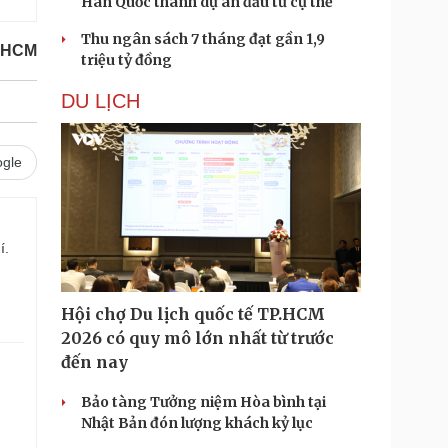
Hàn Quốc thành dự án đầu tư cụ thể
Thu ngân sách 7 tháng đạt gần 1,9
P.HCM
triệu tỷ đồng
DU LỊCH
gle
í.
Hội chợ Du lịch quốc tế TP.HCM
2026 có quy mô lớn nhất từ trước
đến nay
Bảo tàng Tưởng niệm Hòa bình tại
.
Nhật Bản đón lượng khách kỷ lục