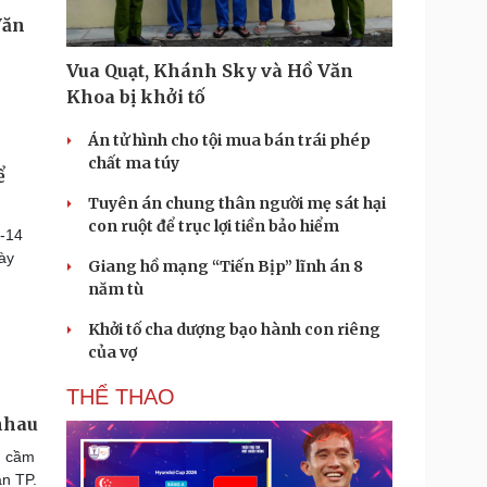
Vua Quạt, Khánh Sky và Hồ Văn
Khoa bị khởi tố
Án tử hình cho tội mua bán trái phép
chất ma túy
ể
Tuyên án chung thân người mẹ sát hại
con ruột để trục lợi tiền bảo hiểm
3-14
ày
Giang hồ mạng “Tiến Bịp” lĩnh án 8
năm tù
Khởi tố cha dượng bạo hành con riêng
của vợ
THỂ THAO
 nhau
g cầm
an TP.