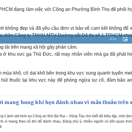
PHCM đang làm việc với Công an Phường Bình Thọ để phối h
 ảnh không đẹp và đã yêu cầu đơn vị bảo vệ cam kết không để x
 Đại diện Công ty TNHH MTV Đường sắt Đô thị số 1 TPHCM chia
R
-
0:21
P
i
g tải trên mạng xã hội gây phản cảm.
c
e
t
u
ra ở khu vực ga Thủ Đức, rất may nhân viên nhà ga đã phát hi
r
m
e
-
i
a
n
-
 mùa khô, cỏ dại khô bên trong khu vực xung quanh tuyến metr
P
i
i
c
, hút thuốc tại khu vực này để phòng ngừa sự cố, đảm bảo an
t
n
u
r
e
i
i mang hung khí hẹn đánh nhau vì mâu thuẫn trên 
n
g
g Cảnh sát hình sự Công an tỉnh Bà Rịa – Vũng Tàu cho biết đã triệu tập, mời làm
T
nh vi mang theo vũ khí để đánh nhau. Đáng chú ý, nhiều người có liên quan tro
ẻ.
i