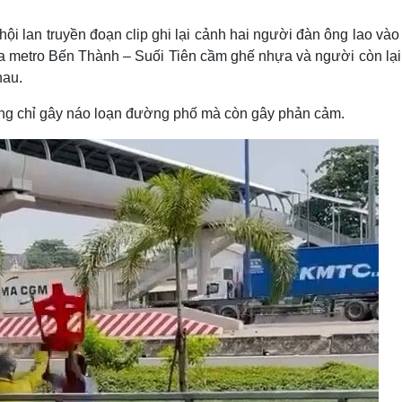
Lịch thi đấu bóng đá
Xe máy
Thế giới thể thao
Tư vấn
hội lan truyền đoạn clip ghi lại cảnh hai người đàn ông lao và
eSports
V
 ga metro Bến Thành – Suối Tiên cầm ghế nhựa và người còn lại 
Hậu trường
hau.
Văn hóa
Giải trí
D
ông chỉ gây náo loạn đường phố mà còn gây phản cảm.
Sân khấu - Điện ảnh
Nghệ sĩ
Văn học
Thời trang
Âm nhạc
Sao Việt
c
Di sản