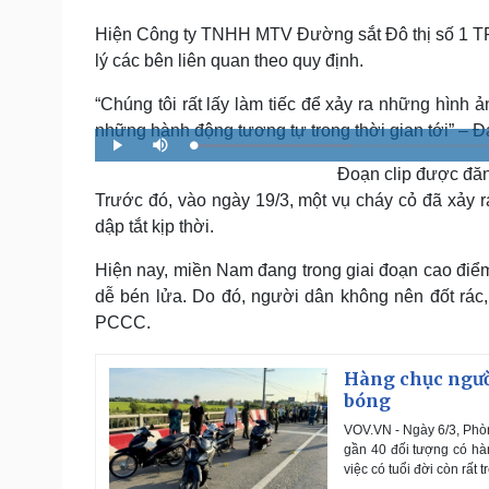
Hiện Công ty TNHH MTV Đường sắt Đô thị số 1 T
lý các bên liên quan theo quy định.
“Chúng tôi rất lấy làm tiếc để xảy ra những hình
những hành động tương tự trong thời gian tới” –
L
P
M
o
l
u
a
Đoạn clip được đăn
a
t
d
y
e
e
Trước đó, vào ngày 19/3, một vụ cháy cỏ đã xảy 
d
:
dập tắt kịp thời.
2
3
.
2
Hiện nay, miền Nam đang trong giai đoạn cao điểm
8
%
dễ bén lửa. Do đó, người dân không nên đốt rác
PCCC.
Hàng chục ngườ
bóng
VOV.VN - Ngày 6/3, Phòn
gần 40 đối tượng có hà
việc có tuổi đời còn rất tr