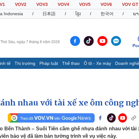
V1
VOV2
VOV3
VOV4
VOV5
VOV6
VOV GT
a Indonesia
/
日本語
/
ខ្មែរ
/
한국어
/
ພາ
Thứ Sáu, ngày 7 tháng 8 năm 2026
Po
inh tế
Thị trường
Pháp luật
Thể thao
Ô tô - Xe máy
Doanh nghi
Thế giới
Multimedia
K
Quan sát
Video
B
Cuộc sống đó đây
Ảnh
K
Hồ sơ
E-Magazine
đánh nhau với tài xế xe ôm công ng
Infographic
Thể thao
Ô tô - Xe máy
D
ro Bến Thành – Suối Tiên cầm ghế nhựa đánh nhau với tài 
iên bảo vệ đã làm bản tường trình về vụ việc này.
Bóng đá
Ô tô
T