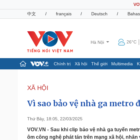
VO
中文
/
français
/
Deutsch
/
Bahas
26°C
Hà Nội
Chính trị
Xã hội
Thế giới
Multimedia
K
Chính trị
Xã hội
Đảng
Tin 24h
XÃ HỘI
Tổ chức nhân sự
Dự báo thời tiết
Quốc hội
Giáo dục
Vì sao bảo vệ nhà ga metro 
Nhận diện sự thật
Dấu ấn VOV
Việc làm
Biển đảo
Thứ Bảy, 18:05, 22/03/2025
Pháp luật
Quân sự - Quốc phòng
VOV.VN - Sau khi clip bảo vệ nhà ga tuyến met
ôm công nghệ phát tán trên mạng xã hội, nhân v
Vụ án
Vũ khí