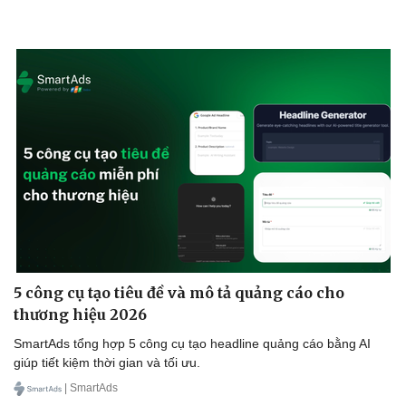
Thể thao
Ô tô - Xe máy
Bóng đá
Ô tô
Lịch thi đấu bóng đá
Xe máy
5 công cụ tạo tiêu đề và mô tả quảng cáo cho
Thế giới thể thao
Tư vấn
thương hiệu 2026
eSports
Hậu trường
SmartAds tổng hợp 5 công cụ tạo headline quảng cáo bằng AI
giúp tiết kiệm thời gian và tối ưu.
| SmartAds