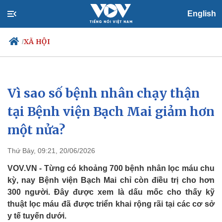
English
XÃ HỘI
/
Vì sao số bệnh nhân chạy thận
Chính trị
Xã hội
Đảng
Tin 24h
tại Bệnh viện Bạch Mai giảm hơn
Tổ chức nhân sự
Dự báo thời tiết
một nửa?
Quốc hội
Giáo dục
Nhận diện sự thật
Dấu ấn VOV
Việc làm
Thứ Bảy, 09:21, 20/06/2026
Biển đảo
VOV.VN - Từng có khoảng 700 bệnh nhân lọc máu chu
kỳ, nay Bệnh viện Bạch Mai chỉ còn điều trị cho hơn
300 người. Đây được xem là dấu mốc cho thấy kỹ
thuật lọc máu đã được triển khai rộng rãi tại các cơ sở
y tế tuyến dưới.