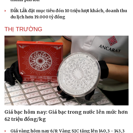
Đắk Lắk đặt mục tiêu đón 10 triệu lượt khách, doanh thu
du lịch hơn 19.000 tỷ đồng
THỊ TRƯỜNG
Sức khỏe
Đời sống
Dinh dưỡng - món ngon
Nhà đẹp
Cây thuốc
Blog
Sản phụ khoa
Tình yêu - Gia đình
Giá bạc hôm nay: Giá bạc trong nước lên mức hơn
Nhi khoa
62 triệu đồng/kg
Nam khoa
Làm đẹp - giảm cân
Giá vàng hôm nay 6/8: Vàng SJC tăng lên 140,3 - 143,3