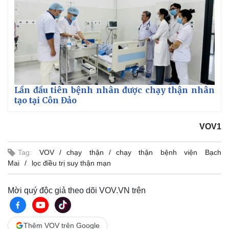
Lần đầu tiên bệnh nhân được chạy thận nhân
tạo tại Côn Đảo
Kinh tế
Thị trường
VOV1
Bất động sản
Giá vàng
Khởi nghiệp
Tiêu dùng
Tag:
VOV
chạy thận
chạy thận bệnh viện Bạch
Tỷ giá
Mai
lọc điều trị suy thận mạn
Chứng khoán
Giá cà phê
Mời quý độc giả theo dõi VOV.VN trên
Thêm VOV trên Google