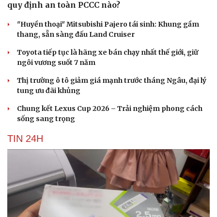
quy định an toàn PCCC nào?
"Huyền thoại" Mitsubishi Pajero tái sinh: Khung gầm
thang, sẵn sàng đấu Land Cruiser
Toyota tiếp tục là hãng xe bán chạy nhất thế giới, giữ
ngôi vương suốt 7 năm
Thị trường ô tô giảm giá mạnh trước tháng Ngâu, đại lý
tung ưu đãi khủng
Chung kết Lexus Cup 2026 – Trải nghiệm phong cách
sống sang trọng
TIN 24H
Du lịch
Podcast
Tư vấn
Câu chuyện thời sự
Săn Tour
Đọc truyện đêm khuya