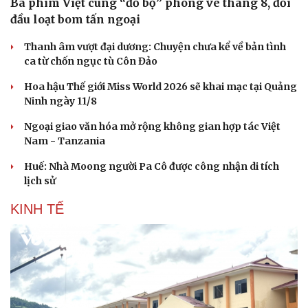
Ba phim Việt cùng “đổ bộ” phòng vé tháng 8, đối
đầu loạt bom tấn ngoại
Thanh âm vượt đại dương: Chuyện chưa kể về bản tình
ca từ chốn ngục tù Côn Đảo
Hoa hậu Thế giới Miss World 2026 sẽ khai mạc tại Quảng
Ninh ngày 11/8
Ngoại giao văn hóa mở rộng không gian hợp tác Việt
Nam - Tanzania
Huế: Nhà Moong người Pa Cô được công nhận di tích
lịch sử
Doanh nghiệp
Công nghệ
KINH TẾ
Thông tin doanh nghiệp
Sành điệu
Doanh nghiệp 24h
Tin Công nghệ
Doanh nhân
Trải nghiệm
Vì cộng đồng
Chuyển đổi số