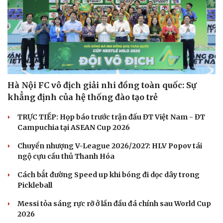
Hà Nội FC vô địch giải nhi đồng toàn quốc: Sự
khẳng định của hệ thống đào tạo trẻ
TRỰC TIẾP: Họp báo trước trận đấu ĐT Việt Nam - ĐT
Campuchia tại ASEAN Cup 2026
Chuyển nhượng V-League 2026/2027: HLV Popov tái
ngộ cựu cầu thủ Thanh Hóa
Cách bắt đường Speed up khi bóng đi dọc dây trong
Pickleball
Văn hóa
Giải trí
Messi tỏa sáng rực rỡ ở lần đầu đá chính sau World Cup
Sân khấu - Điện ảnh
Nghệ sĩ
2026
Văn học
Thời trang