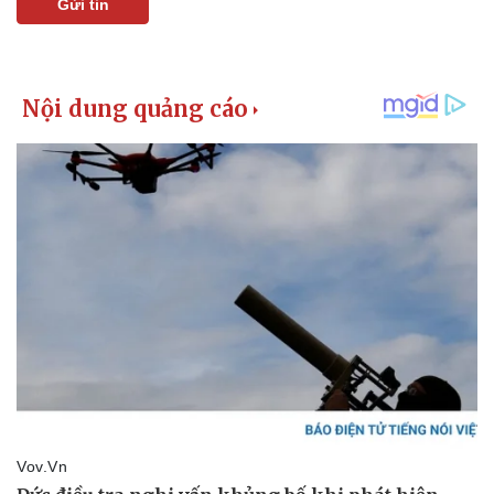
Gửi tin
Pháp luật
Quân sự - Quốc phòng
Vụ án
Vũ khí
Tin nóng
Việt Nam
Tư vấn luật
Phân tích