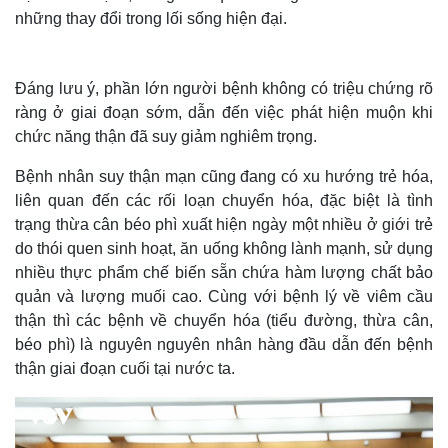
những thay đổi trong lối sống hiện đại.
Đáng lưu ý, phần lớn người bệnh không có triệu chứng rõ
ràng ở giai đoạn sớm, dẫn đến việc phát hiện muộn khi
chức năng thận đã suy giảm nghiêm trọng.
Bệnh nhân suy thận mạn cũng đang có xu hướng trẻ hóa,
liên quan đến các rối loạn chuyển hóa, đặc biệt là tình
trạng thừa cân béo phì xuất hiện ngày một nhiều ở giới trẻ
Thế giới
Multimedia
do thói quen sinh hoạt, ăn uống không lành mạnh, sử dụng
Quan sát
Video
nhiều thực phẩm chế biến sẵn chứa hàm lượng chất bảo
Cuộc sống đó đây
Ảnh
quản và lượng muối cao. Cùng với bệnh lý về viêm cầu
Hồ sơ
E-Magazine
thận thì các bệnh về chuyển hóa (tiểu đường, thừa cân,
Infographic
béo phì) là nguyên nguyên nhân hàng đầu dẫn đến bệnh
thận giai đoạn cuối tại nước ta.