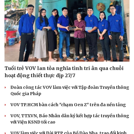
Tuổi trẻ VOV lan tỏa nghĩa tình tri ân qua chuỗi
hoạt động thiết thực dịp 27/7
Đoàn công tác VOV làm việc với Tập đoàn Truyền thông
Quốc gia Pháp
VOV TP.HCM bàn cách "chạm Gen Z" trên đa nền tảng
VOV, TTXVN, Báo Nhân dân ký kết hợp tác truyền thông
với Viện KSND tối cao
VOV làm việc với Đài RTP của Bồ Đào Nha, trao đổi kinh