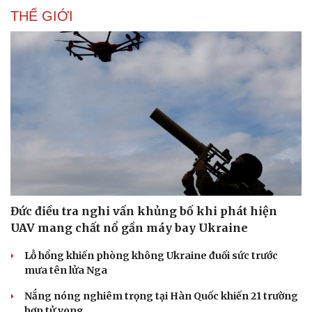
Âm nhạc
Sao Việt
THẾ GIỚI
Di sản
Đức điều tra nghi vấn khủng bố khi phát hiện
UAV mang chất nổ gần máy bay Ukraine
Lỗ hổng khiến phòng không Ukraine đuối sức trước
mưa tên lửa Nga
Nắng nóng nghiêm trọng tại Hàn Quốc khiến 21 trường
hợp tử vong