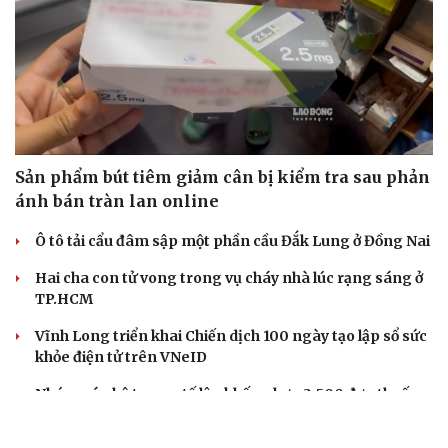
Sản phẩm bút tiêm giảm cân bị kiểm tra sau phản
ánh bán tràn lan online
Ô tô tải cẩu đâm sập một phần cầu Đắk Lung ở Đồng Nai
Hai cha con tử vong trong vụ cháy nhà lúc rạng sáng ở
TP.HCM
Vĩnh Long triển khai Chiến dịch 100 ngày tạo lập sổ sức
khỏe điện tử trên VNeID
Nhóm cán bộ trạm y tế lập khống hơn 3.500 đơn thuốc,
tham ô 614 triệu đồng