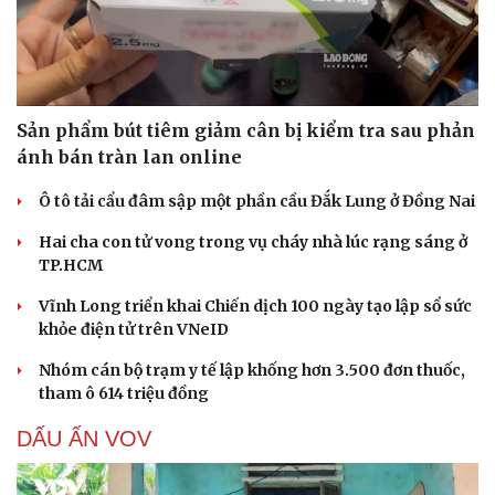
check-in
Cửa sổ tình yêu
Kể chuyện cho bé
Hạt giống tâm hồn
Sản phẩm bút tiêm giảm cân bị kiểm tra sau phản
ánh bán tràn lan online
Ô tô tải cẩu đâm sập một phần cầu Đắk Lung ở Đồng Nai
Hai cha con tử vong trong vụ cháy nhà lúc rạng sáng ở
TP.HCM
Vĩnh Long triển khai Chiến dịch 100 ngày tạo lập sổ sức
khỏe điện tử trên VNeID
Nhóm cán bộ trạm y tế lập khống hơn 3.500 đơn thuốc,
tham ô 614 triệu đồng
DẤU ẤN VOV