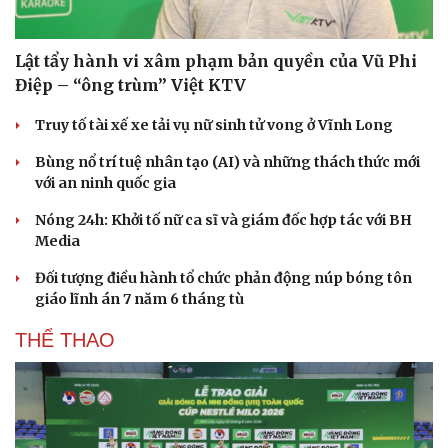
Lật tẩy hành vi xâm phạm bản quyền của Vũ Phi
Điệp – “ông trùm” Việt KTV
Truy tố tài xế xe tải vụ nữ sinh tử vong ở Vĩnh Long
Bùng nổ trí tuệ nhân tạo (AI) và những thách thức mới
với an ninh quốc gia
Nóng 24h: Khởi tố nữ ca sĩ và giám đốc hợp tác với BH
Media
Đối tượng điều hành tổ chức phản động núp bóng tôn
giáo lĩnh án 7 năm 6 tháng tù
THỂ THAO