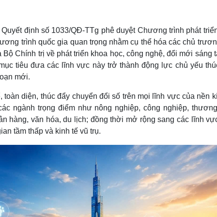
Lịch thi đấu bóng đá
Xe máy
Thế giới thể thao
Tư vấn
eSports
V
Quyết định số 1033/QĐ-TTg phê duyệt Chương trình phát triển
Hậu trường
chương trình quốc gia quan trọng nhằm cụ thể hóa các chủ trươ
Văn hóa
Giải trí
D
Bộ Chính trị về phát triển khoa học, công nghệ, đổi mới sáng 
mục tiêu đưa các lĩnh vực này trở thành động lực chủ yếu thú
Sân khấu - Điện ảnh
Nghệ sĩ
Văn học
Thời trang
đoạn mới.
Âm nhạc
Sao Việt
c
oàn diện, thúc đẩy chuyển đổi số trên mọi lĩnh vực của nền k
Di sản
m các ngành trọng điểm như nông nghiệp, công nghiệp, thương
 ngân hàng, văn hóa, du lịch; đồng thời mở rộng sang các lĩnh v
gian tầm thấp và kinh tế vũ trụ.