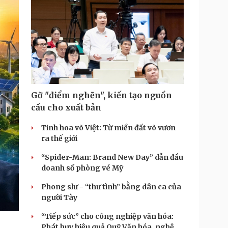
Gỡ "điểm nghẽn", kiến tạo nguồn
cầu cho xuất bản
Tinh hoa võ Việt: Từ miền đất võ vươn
ra thế giới
“Spider-Man: Brand New Day” dẫn đầu
doanh số phòng vé Mỹ
Phong slư - “thư tình” bằng dân ca của
người Tày
“Tiếp sức” cho công nghiệp văn hóa:
Phát huy hiệu quả Quỹ Văn hóa, nghệ