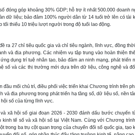
 số đóng góp khoảng 30% GDP; hỗ trợ ít nhất 500.000 doanh n
sàn dữ liệu; bảo đảm 100% người dân từ 14 tuổi trở lên có tài
tối thiểu 10 triệu lượt người trong độ tuổi lao động.
 ra 27 chỉ tiêu quốc gia và chỉ tiêu ngành, lĩnh vực, đồng thờ
ành và địa phương. Các nhiệm vụ tập trung vào hoàn thiện thể
u, ứng dụng trí tuệ nhân tạo, bảo đảm an ninh mạng, phát triển
ệ số và các thị trường mới dựa trên dữ liệu, công nghệ và đổ
u mối chủ trì, điều phối việc triển khai Chương trình trên p
và địa phương trong phát triển hạ tầng số, dữ liệu số, nền t
 hội số của từng lĩnh vực.
ố và xã hội số giai đoạn 2026 - 2030 đánh dấu bước chuyển từ
 kinh tế số và xã hội số tại Việt Nam. Cùng với Chương trình
ột trong ba trụ cột quan trọng của chuyển đổi số quốc gia, tạo
huyển đổi số, góp phần thúc đẩy tăng trưởng kinh tế, nâng ca