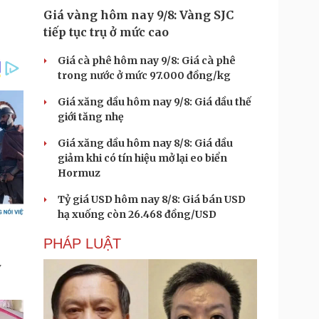
Giá vàng hôm nay 9/8: Vàng SJC
tiếp tục trụ ở mức cao
Giá cà phê hôm nay 9/8: Giá cà phê
trong nước ở mức 97.000 đồng/kg
Giá xăng dầu hôm nay 9/8: Giá dầu thế
giới tăng nhẹ
Giá xăng dầu hôm nay 8/8: Giá dầu
giảm khi có tín hiệu mở lại eo biển
Hormuz
Tỷ giá USD hôm nay 8/8: Giá bán USD
hạ xuống còn 26.468 đồng/USD
PHÁP LUẬT