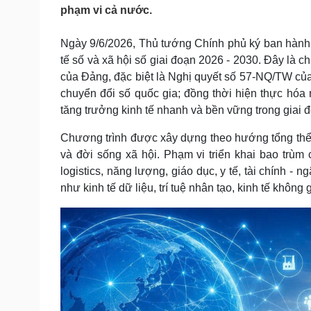
Tin nóng
Việt Nam
phạm vi cả nước.
Tư vấn luật
Phân tích
Ngày 9/6/2026, Thủ tướng Chính phủ ký ban hành 
tế số và xã hội số giai đoạn 2026 - 2030. Đây là 
Sức khỏe
Đời sống
của Đảng, đặc biệt là Nghị quyết số 57-NQ/TW của 
chuyển đổi số quốc gia; đồng thời hiện thực hóa 
Dinh dưỡng - món ngon
Nhà đẹp
Cây thuốc
Blog
tăng trưởng kinh tế nhanh và bền vững trong giai 
Sản phụ khoa
Tình yêu - Gia đình
Chương trình được xây dựng theo hướng tổng thể, t
Nhi khoa
Nam khoa
và đời sống xã hội. Phạm vi triển khai bao trù
Làm đẹp - giảm cân
logistics, năng lượng, giáo dục, y tế, tài chính -
Phòng mạch online
như kinh tế dữ liệu, trí tuệ nhân tạo, kinh tế không 
Ăn sạch sống khỏe
Cải chính