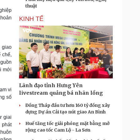
thuật
ghiệp
 khoản
KINH TẾ
i giao
 chế,
 nguồn
i mới
Lãnh đạo tỉnh Hưng Yên
hạm vi
livestream quảng bá nhãn lồng
ảng số
Đồng Tháp đầu tư hơn 160 tỷ đồng xây
dựng Dự án Cải tạo nút giao An Bình
 giai
Huế tăng tốc giải phóng mặt bằng mở
 phát
rộng cao tốc Cam Lộ - La Sơn
 khuôn
o năng