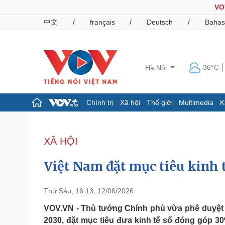
VO
中文
/
français
/
Deutsch
/
Bahas
36°C
Hà Nội
Chính trị
Xã hội
Thế giới
Multimedia
K
Chính trị
Xã hội
Đảng
Tin 24h
XÃ HỘI
Tổ chức nhân sự
Dự báo thời tiết
Quốc hội
Giáo dục
Việt Nam đặt mục tiêu kinh
Nhận diện sự thật
Dấu ấn VOV
Việc làm
Biển đảo
Thứ Sáu, 16:13, 12/06/2026
Pháp luật
Quân sự - Quốc phòng
VOV.VN - Thủ tướng Chính phủ vừa phê duyệt Ch
2030, đặt mục tiêu đưa kinh tế số đóng góp 3
Vụ án
Vũ khí