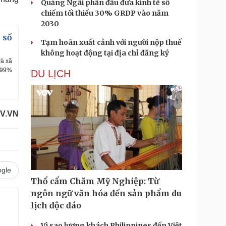
Quảng Ngãi phấn đấu đưa kinh tế số
chiếm tối thiểu 30% GRDP vào năm
2030
 số
Tạm hoãn xuất cảnh với người nộp thuế
không hoạt động tại địa chỉ đăng ký
và xã
i 99%
DU LỊCH
V.VN
gle
Thổ cẩm Chăm Mỹ Nghiệp: Từ
ngôn ngữ văn hóa đến sản phẩm du
lịch độc đáo
Vì sao lượng khách Philippines đến Việt