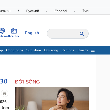
ສາລາວ
/
Русский
/
Español
/
ไทย
English
dcast
Radio
ệp
Công nghệ
Sức khỏe
Đời sống
Văn hóa
Giải trí
inh tế
Thị trường
ất động sản
Giá vàng
hởi nghiệp
Tiêu dùng
Tỷ giá
030
ĐỜI SỐNG
Chứng khoán
Giá cà phê
oanh nghiệp
Công nghệ
026 -
 trên
hông tin doanh nghiệp
Sành điệu