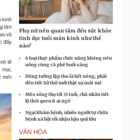
Doanh nghiệp 24h
Tin Công nghệ
Doanh nhân
Trải nghiệm
ì cộng đồng
Chuyển đổi số
 kinh
ng lớn
Phụ nữ nên quan tâm đến sức khỏe
u lịch
Podcast
tạo và
tình dục tuổi mãn kinh như thế
c đẩy
Tư vấn
Câu chuyện thời sự
nào?
Săn Tour
Đọc truyện đêm khuya
heck-in
Cửa sổ tình yêu
6 loại thực phẩm chức năng không nên
inh tế
Kể chuyện cho bé
uống cùng cà phê buổi sáng
Hạt giống tâm hồn
 mại,
Đừng tưởng lập thu là hết nóng, phải
ực mới
đến tiết Xử thử mới thật sự mát mẻ
Mèo sống thọ tới 31 tuổi, chủ nhân tiết
lộ thói quen ít ai ngờ
Ngại khám bệnh, nhiều người tự chữa
bệnh xã hội rồi nhận hậu quả lớn
VĂN HÓA