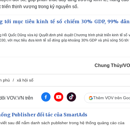
 triển thịnh vượng trong kỷ nguyên số.
 tới mục tiêu kinh tế số chiếm 30% GDP, 99% dân
 Hồ Quốc Dũng vừa ký Quyết định phê duyệt Chương trình phát triển kinh tế số 
2030, với mục tiêu đưa kinh tế số đóng góp khoảng 30% GDP và phủ sóng 5G tớ
Chung Thủy/VO
nh phủ
xã hội số
 dõi VOV.VN trên
Thêm VOV trên Goo
ống Publisher đối tác của SmartAds
viết sau để nắm danh sách publisher trong hệ thống quảng cáo của