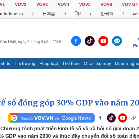
V1
VOV2
VOV3
VOV4
VOV5
VOV6
VOV GT
a Indonesia
/
日本語
/
ខ្មែរ
/
한국어
/
ພາ
Chủ Nhật, ngày 9 tháng 8 năm 2026
Po
inh tế
Thị trường
Pháp luật
Thể thao
Ô tô - Xe máy
Doanh nghi
Thế giới
Multimedia
K
Quan sát
Video
B
Cuộc sống đó đây
Ảnh
K
Hồ sơ
E-Magazine
 tế số đóng góp 30% GDP vào năm 2
Infographic
Thể thao
Ô tô - Xe máy
D
ương trình phát triển kinh tế số và xã hội số giai đoạn 2
0% GDP vào năm 2030 và thúc đẩy chuyển đổi số toàn diện
Bóng đá
Ô tô
T