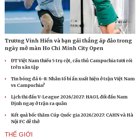
Trương Vinh Hiển và bạn gái thắng áp đảo trong
ngày mở màn Ho Chi Minh City Open
ĐT Việt Nam thiếu 5 trụ cột, cầu thủ Campuchia tươi rói
trên sân tập
Tin bóng đá 6-8: Nhân tố bí ẩn xuất hiện ở trận Việt Nam
vs Campuchia?
Lịch thi đấu V-League 2026/2027: HAGL đối đầu Nam
Định ngay ở trận ra quân
Kết quả bốc thăm Cúp Quốc gia 2026/2027: CAHN và Hà
Nội FC dễ thở
THẾ GIỚI