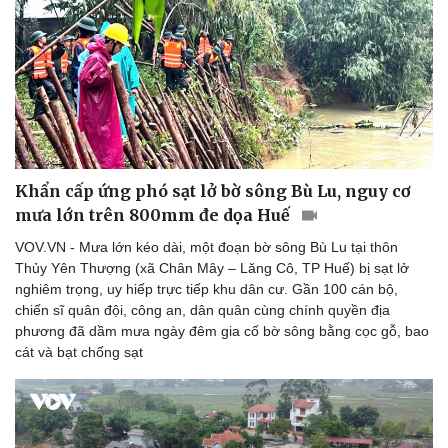
Khẩn cấp ứng phó sạt lở bờ sông Bù Lu, nguy cơ
mưa lớn trên 800mm đe dọa Huế
VOV.VN - Mưa lớn kéo dài, một đoạn bờ sông Bù Lu tại thôn
Thủy Yên Thượng (xã Chân Mây – Lăng Cô, TP Huế) bị sạt lở
nghiêm trọng, uy hiếp trực tiếp khu dân cư. Gần 100 cán bộ,
chiến sĩ quân đội, công an, dân quân cùng chính quyền địa
phương đã dầm mưa ngày đêm gia cố bờ sông bằng cọc gỗ, bao
cát và bạt chống sạt