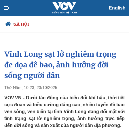
English
XÃ HỘI
/
Vĩnh Long sạt lở nghiêm trọng
Chính trị
Xã hội
Đảng
Tin 24h
đe dọa đê bao, ảnh hưởng đời
Tổ chức nhân sự
Dự báo thời tiết
sống người dân
Quốc hội
Giáo dục
Nhận diện sự thật
Dấu ấn VOV
Việc làm
Thứ Năm, 10:23, 23/10/2025
Biển đảo
VOV.VN - Dưới tác động của biến đổi khí hậu, thời tiết
cực đoan và triều cường dâng cao, nhiều tuyến đê bao
ven sông, ven biển tại tỉnh Vĩnh Long đang đối mặt với
tình trạng sạt lở nghiêm trọng, ảnh hưởng trực tiếp
đến đời sống và sản xuất của người dân địa phương.