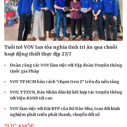
Tuổi trẻ VOV lan tỏa nghĩa tình tri ân qua chuỗi
hoạt động thiết thực dịp 27/7
Đoàn công tác VOV làm việc với Tập đoàn Truyền thông
Quốc gia Pháp
VOV TP.HCM bàn cách "chạm Gen Z" trên đa nền tảng
VOV, TTXVN, Báo Nhân dân ký kết hợp tác truyền thông
với Viện KSND tối cao
VOV làm việc với Đài RTP của Bồ Đào Nha, trao đổi kinh
nghiệm phát triển phát thanh, chuyển đổi số
SỨC KHỎE