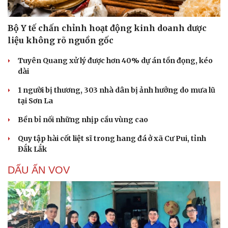
Bộ Y tế chấn chỉnh hoạt động kinh doanh dược
liệu không rõ nguồn gốc
Tuyên Quang xử lý được hơn 40% dự án tồn đọng, kéo
dài
1 người bị thương, 303 nhà dân bị ảnh hưởng do mưa lũ
tại Sơn La
Bền bỉ nối những nhịp cầu vùng cao
Quy tập hài cốt liệt sĩ trong hang đá ở xã Cư Pui, tỉnh
Đắk Lắk
DẤU ẤN VOV
Cải chính