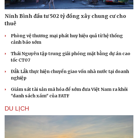
Ninh Bình đầu tư 502 tỷ đồng xây chung cư cho
thuê
Phòng vệ thương mại phát huy hiệu quả từ hệ thống
cảnh báo sớm
Sức khỏe
Đời sống
Thái Nguyên tập trung giải phóng mặt bằng dự án cao
Dinh dưỡng - món ngon
Nhà đẹp
tốc CT07
Cây thuốc
Blog
Sản phụ khoa
Tình yêu - Gia đình
Đắk Lắk thực hiện chuyển giao vốn nhà nước tại doanh
Nhi khoa
nghiệp
Nam khoa
Làm đẹp - giảm cân
Giám sát tài sản mã hóa để sớm đưa Việt Nam ra khỏi
Phòng mạch online
"danh sách xám" của FATF
Ăn sạch sống khỏe
DU LỊCH