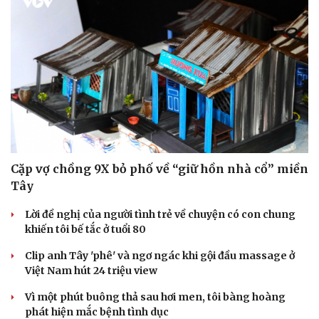
Doanh nghiệp
Công nghệ
Thông tin doanh nghiệp
Sành điệu
Doanh nghiệp 24h
Tin Công nghệ
Doanh nhân
Trải nghiệm
Vì cộng đồng
Chuyển đổi số
Cặp vợ chồng 9X bỏ phố về “giữ hồn nhà cổ” miền
Tây
Lời đề nghị của người tình trẻ về chuyện có con chung
khiến tôi bế tắc ở tuổi 80
Clip anh Tây 'phê' và ngơ ngác khi gội đầu massage ở
Việt Nam hút 24 triệu view
Vì một phút buông thả sau hơi men, tôi bàng hoàng
phát hiện mắc bệnh tình dục