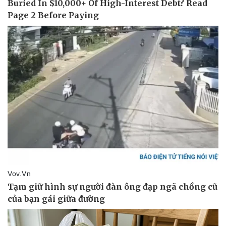
Vụ án
Vũ khí
Tin nóng
Việt Nam
Tư vấn luật
Phân tích