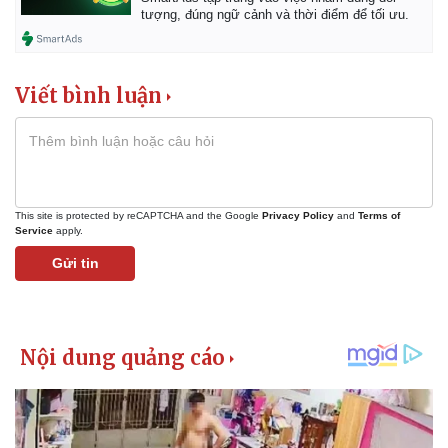
tượng, đúng ngữ cảnh và thời điểm để tối ưu.
Viết bình luận
This site is protected by reCAPTCHA and the Google
Privacy Policy
and
Terms of
Service
apply.
Gửi tin
Kinh tế
Thị trường
Bất động sản
Giá vàng
Khởi nghiệp
Tiêu dùng
Tỷ giá
Chứng khoán