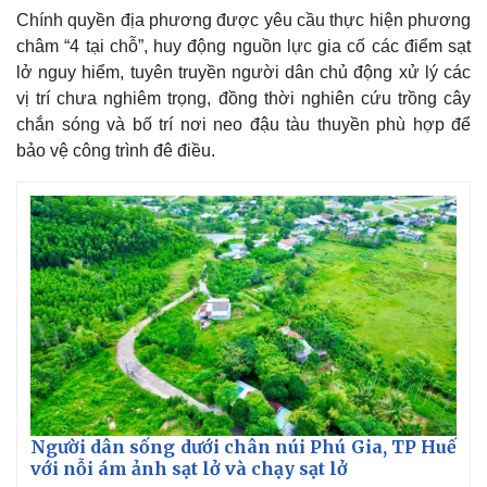
Chính quyền địa phương được yêu cầu thực hiện phương
châm “4 tại chỗ”, huy động nguồn lực gia cố các điểm sạt
lở nguy hiểm, tuyên truyền người dân chủ động xử lý các
vị trí chưa nghiêm trọng, đồng thời nghiên cứu trồng cây
chắn sóng và bố trí nơi neo đậu tàu thuyền phù hợp để
bảo vệ công trình đê điều.
Thế giới
Multimedia
Quan sát
Video
Cuộc sống đó đây
Ảnh
Hồ sơ
E-Magazine
Infographic
Người dân sống dưới chân núi Phú Gia, TP Huế
với nỗi ám ảnh sạt lở và chạy sạt lở