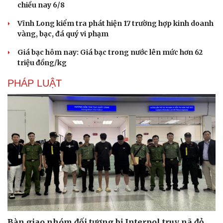
chiều nay 6/8
Vĩnh Long kiểm tra phát hiện 17 trường hợp kinh doanh
vàng, bạc, đá quý vi phạm
Giá bạc hôm nay: Giá bạc trong nước lên mức hơn 62
triệu đồng/kg
PHÁP LUẬT
Văn hóa
Giải trí
Sân khấu - Điện ảnh
Nghệ sĩ
Văn học
Thời trang
Âm nhạc
Sao Việt
Di sản
Bàn giao nhóm đối tượng bị Interpol truy nã đỏ,