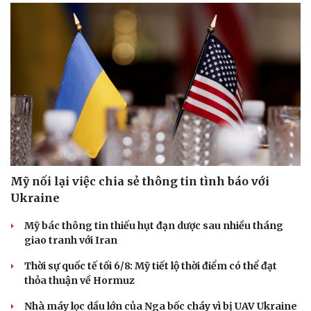
Mỹ nối lại việc chia sẻ thông tin tình báo với
Ukraine
Mỹ bác thông tin thiếu hụt đạn dược sau nhiều tháng
giao tranh với Iran
Du lịch
Podcast
Tư vấn
Câu chuyện thời sự
Thời sự quốc tế tối 6/8: Mỹ tiết lộ thời điểm có thể đạt
Săn Tour
Đọc truyện đêm khuya
thỏa thuận về Hormuz
check-in
Cửa sổ tình yêu
Nhà máy lọc dầu lớn của Nga bốc cháy vì bị UAV Ukraine
Kể chuyện cho bé