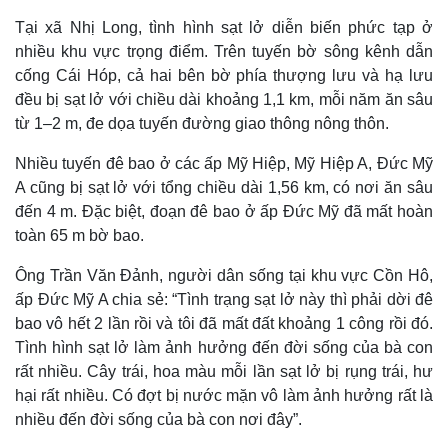
Tại xã Nhị Long, tình hình sạt lở diễn biến phức tạp ở
nhiều khu vực trọng điểm. Trên tuyến bờ sông kênh dẫn
cống Cái Hóp, cả hai bên bờ phía thượng lưu và hạ lưu
đều bị sạt lở với chiều dài khoảng 1,1 km, mỗi năm ăn sâu
từ 1–2 m, đe dọa tuyến đường giao thông nông thôn.
Nhiều tuyến đê bao ở các ấp Mỹ Hiệp, Mỹ Hiệp A, Đức Mỹ
A cũng bị sạt lở với tổng chiều dài 1,56 km, có nơi ăn sâu
đến 4 m. Đặc biệt, đoạn đê bao ở ấp Đức Mỹ đã mất hoàn
toàn 65 m bờ bao.
Ông Trần Văn Đảnh, người dân sống tại khu vực Cồn Hô,
ấp Đức Mỹ A chia sẻ: “Tình trạng sạt lở này thì phải dời đê
bao vô hết 2 lần rồi và tôi đã mất đất khoảng 1 công rồi đó.
Tình hình sạt lở làm ảnh hưởng đến đời sống của bà con
rất nhiều. Cây trái, hoa màu mỗi lần sạt lở bị rụng trái, hư
hại rất nhiều. Có đợt bị nước mặn vô làm ảnh hưởng rất là
nhiều đến đời sống của bà con nơi đây”.