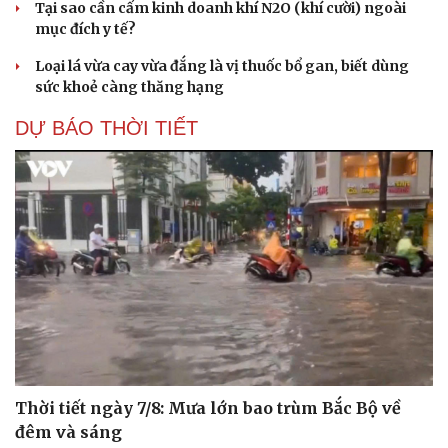
Tại sao cần cấm kinh doanh khí N2O (khí cười) ngoài
mục đích y tế?
Loại lá vừa cay vừa đắng là vị thuốc bổ gan, biết dùng
sức khoẻ càng thăng hạng
DỰ BÁO THỜI TIẾT
Thời tiết ngày 7/8: Mưa lớn bao trùm Bắc Bộ về
đêm và sáng