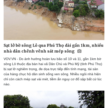
Thể thao
Ô tô - Xe máy
Bóng đá
Ô tô
Lịch thi đấu bóng đá
Xe máy
Thế giới thể thao
Tư vấn
eSports
Hậu trường
Sạt lở bờ sông Lô qua Phú Thọ dài gần 1km, nhiều
nhà dân chênh vênh sát mép sông
VOV.VN - Do ảnh hưởng hoàn lưu bão số 10 và 11, gần 1km bờ
sông Lô thuộc địa bàn hai xã Dân Chủ và Phú Mỹ (tỉnh Phú Thọ)
bị sạt lở nghiêm trọng, đe dọa trực tiếp đến tính mạng, tài sản
của hàng chục hộ dân sinh sống ven sông. Nhiều ngôi nhà hiện
chỉ còn cách mép sạt vài mét, tiềm ẩn nguy cơ đổ sập bất cứ lúc
nào.