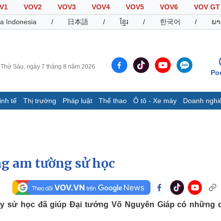
V1
VOV2
VOV3
VOV4
VOV5
VOV6
VOV GT
a Indonesia
/
日本語
/
ខ្មែរ
/
한국어
/
ພາ
Thứ Sáu, ngày 7 tháng 8 năm 2026
Po
inh tế
Thị trường
Pháp luật
Thể thao
Ô tô - Xe máy
Doanh nghi
Thế giới
Multimedia
K
Quan sát
Video
B
Cuộc sống đó đây
Ảnh
K
Hồ sơ
E-Magazine
g am tường sử học
Infographic
Thể thao
Ô tô - Xe máy
D
uy sử học đã giúp Đại tướng Võ Nguyên Giáp có những 
Bóng đá
Ô tô
T