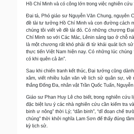
Hồ Chí Minh và có công lớn trong việc nghiên cứu
Đại tá, Phó giáo sư Nguyễn Văn Chung, nguyên Ch
đề tài tư tưởng Hồ Chí Minh và con đường cách 
chúng tôi viết về đề tài đó. Có những chương Đ
Chí Minh so với Các Mác, Lênin sáng tạo ở chỗ 
là một chương rất khó phải đi từ khái quát lịch 
thực tiến Việt Nam hiện nay. Có những lúc chúng tô
có khi quên cả ăn”.
Sau khi chiến tranh kết thúc, Đại tướng cũng dành
xâm, viết nhiều luận văn về lịch sử quân sự, v
thắng Đống Đa, nhân vật Trần Quốc Tuấn, Nguyễn 
Giáo sư Phan Huy Lê cho biết, trong nghiên cứu lị
đặc biệt lưu ý các nhà nghiên cứu cần kiểm tra và
binh ư nông” thời Lý; “dân binh”, “dĩ đoạn chế trư
chúng” thời khởi nghĩa Lam Sơn để thấy đúng tầm 
kỳ lịch sử.