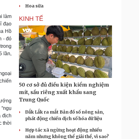
Hoa sữa
i làm
KINH TẾ
ỉ đạo
ủa Hồ
 - đó
trong
5 lần,
 ngoại
chiến
50 cơ sở đủ điều kiện kiểm nghiệm
mít, sầu riêng xuất khẩu sang
Trung Quốc
 tướng
ư “ngụ
Đắk Lắk ra mắt Bản đồ số nông sản,
ả địch
phát động chiến dịch số hóa dữ liệu
 thời
Hợp tác xã ngừng hoạt động nhiều
năm nhưng không thể giải thể, vì sao?