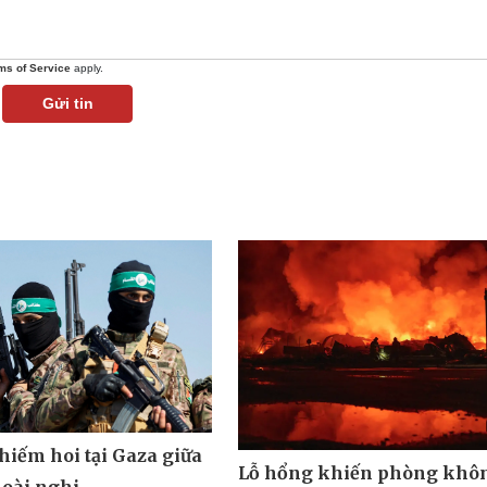
ms of Service
apply.
Gửi tin
hiếm hoi tại Gaza giữa
Lỗ hổng khiến phòng khô