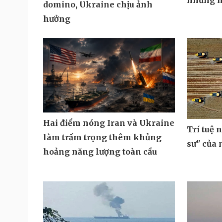
những h
domino, Ukraine chịu ảnh
hưởng
Hai điểm nóng Iran và Ukraine
Trí tuệ 
làm trầm trọng thêm khủng
sư" của
hoảng năng lượng toàn cầu