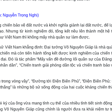
: Nguyễn Trọng Nghị)
g chiến bảo vệ đất nước và khởi nghĩa giành lại đất nước, để l
ạo. Nhưng từ kinh nghiệm đó, tổng kết nêu lên thành một hệ 
sự Việt Nam thì không mấy nhà quân sự làm được.
 sử Việt Nam khẳng định: Đại tướng Võ Nguyên Giáp là nhà qu
chiến mà còn tiến hành tổng kết được kinh nghiệm của chiến t
ện đại. Đó là tác phẩm “Mấy vấn đề đường lối quân sự của Đảng
ân dân”, “Chiến tranh giải phóng dân tộc và chiến tranh bảo 
trong vòng vây”, “Đường tới Điện Biên Phủ”, “Điện Biên Phủ:
 thắng” là những bộ sử sống động của hai cuộc kháng chiến th
i ký của ông vừa mang tính cụ thể của nhiều tình tiết sinh độn
ớng Võ Nguyên Giáp cũng chính là người đưa ra khái niệm tư 