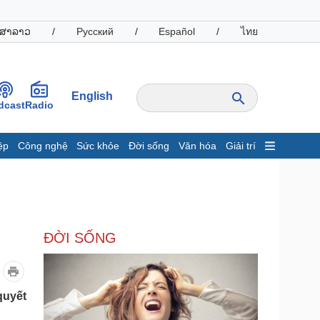
ສາລາວ
/
Русский
/
Español
/
ไทย
English
dcast
Radio
ệp
Công nghệ
Sức khỏe
Đời sống
Văn hóa
Giải trí
inh tế
Thị trường
ất động sản
Giá vàng
hởi nghiệp
Tiêu dùng
Tỷ giá
ĐỜI SỐNG
Chứng khoán
Giá cà phê
oanh nghiệp
Công nghệ
quyết
hông tin doanh nghiệp
Sành điệu