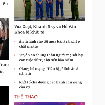
 tên
Vua Quạt, Khánh Sky và Hồ Văn
Khoa bị khởi tố
Án tử hình cho tội mua bán trái phép
chất ma túy
Tuyên án chung thân người mẹ sát hại
con ruột để trục lợi tiền bảo hiểm
Iran:
Giang hồ mạng “Tiến Bịp” lĩnh án 8
ước
năm tù
Khởi tố cha dượng bạo hành con riêng
của vợ
THỂ THAO