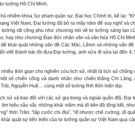
 tư tưởng Hồ Chí Minh.
ủ nhiệm khoa Sư phạm quân sự, Đại học Chính trị, kể lại: “Kh
mạng Việt Nam, Đại tướng đã bỏ ra mấy năm để suy nghĩ và ch
ại tướng rất công phu như chương nói về tư tưởng sáng tạo c
nào; hay như chương Đạo đức nhân văn và văn hóa Hồ Chí Minh
sử đế khái quát những vấn đề Các Mác, Lênin và những vấn đề 
i viết thành bài rồi đưa Đại tướng, anh sửa đi sửa lại đến 4, 
 nhiều thời gian cho nghiên cứu lịch sử, nhất là lịch sử chống
ề một số chiến công và danh nhân như chiến thắng Chi Lăng, 
Trãi, Nguyễn Huệ… cùng một số tướng lĩnh thời hiện đại.
ch sử và trao đổi với các sử gia trong và ngoài quân đội, Đại
 tìm hiểu sâu sắc những khái niệm mà tổ tiên đã tổng kết, nh
ờng” thời Trần; “lập cước chi địa”, “dĩ nhược chế cường, dĩ qu
khái quát sự tiến triển của tư tưởng quân sự Việt Nam qua các