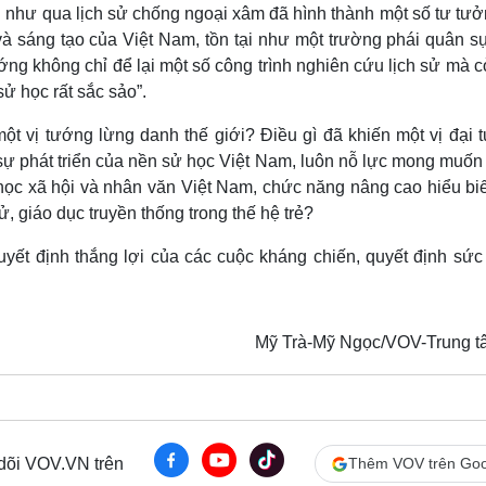
h như qua lịch sử chống ngoại xâm đã hình thành một số tư tư
à sáng tạo của Việt Nam, tồn tại như một trường phái quân sự
ng không chỉ để lại một số công trình nghiên cứu lịch sử mà c
ử học rất sắc sảo”.
một vị tướng lừng danh thế giới? Điều gì đã khiến một vị đại 
 sự phát triển của nền sử học Việt Nam, luôn nỗ lực mong muốn
học xã hội và nhân văn Việt Nam, chức năng nâng cao hiểu biế
, giáo dục truyền thống trong thế hệ trẻ?
uyết định thắng lợi của các cuộc kháng chiến, quyết định sức
Mỹ Trà-Mỹ Ngọc/VOV-Trung tâ
 dõi VOV.VN trên
Thêm VOV trên Goo