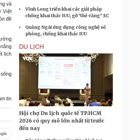
ởng và
Vĩnh Long triển khai các giải pháp
 Việt
chống khai thác IUU, gỡ "thẻ vàng" EC
òn đề
Quảng Ngãi ứng dụng công nghệ số
phòng, chống khai thác IUU
tướng
DU LỊCH
 nâng
t lịch
 sống
m tin
Hội chợ Du lịch quốc tế TP.HCM
2026 có quy mô lớn nhất từ trước
đến nay
gle