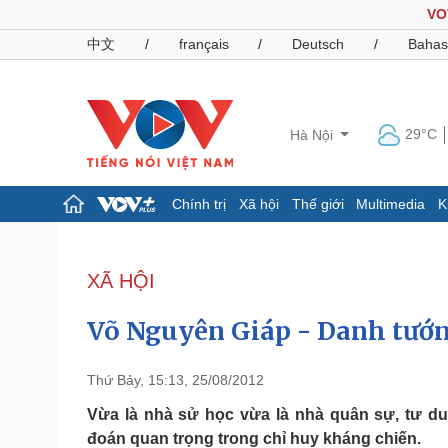
VO
中文
/
français
/
Deutsch
/
Bahas
29°C
Hà Nội
Chính trị
Xã hội
Thế giới
Multimedia
K
Chính trị
Xã hội
Đảng
Tin 24h
XÃ HỘI
Tổ chức nhân sự
Dự báo thời tiết
Quốc hội
Giáo dục
Võ Nguyên Giáp - Danh tướn
Nhận diện sự thật
Dấu ấn VOV
Việc làm
Biển đảo
Thứ Bảy, 15:13, 25/08/2012
Pháp luật
Quân sự - Quốc phòng
Vừa là nhà sử học vừa là nhà quân sự, tư d
đoán quan trọng trong chỉ huy kháng chiến.
Vụ án
Vũ khí