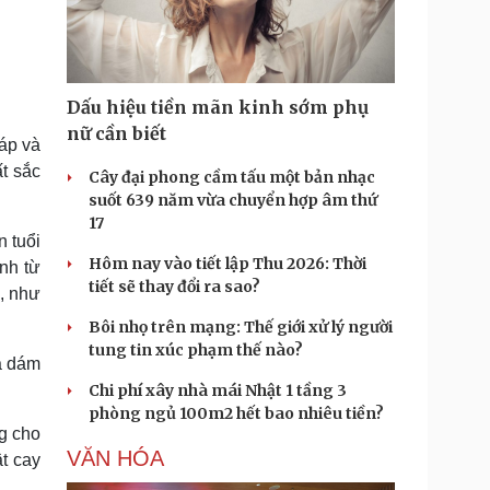
Doanh nghiệp 24h
Tin Công nghệ
Doanh nhân
Trải nghiệm
ì cộng đồng
Chuyển đổi số
Dấu hiệu tiền mãn kinh sớm phụ
u lịch
Podcast
nữ cần biết
áp và
Tư vấn
Câu chuyện thời sự
t sắc
Săn Tour
Đọc truyện đêm khuya
Cây đại phong cầm tấu một bản nhạc
heck-in
Cửa sổ tình yêu
suốt 639 năm vừa chuyển hợp âm thứ
Kể chuyện cho bé
17
Hạt giống tâm hồn
 tuổi
Hôm nay vào tiết lập Thu 2026: Thời
nh từ
tiết sẽ thay đổi ra sao?
, như
Bôi nhọ trên mạng: Thế giới xử lý người
tung tin xúc phạm thế nào?
a dám
Chi phí xây nhà mái Nhật 1 tầng 3
phòng ngủ 100m2 hết bao nhiêu tiền?
g cho
VĂN HÓA
ật cay