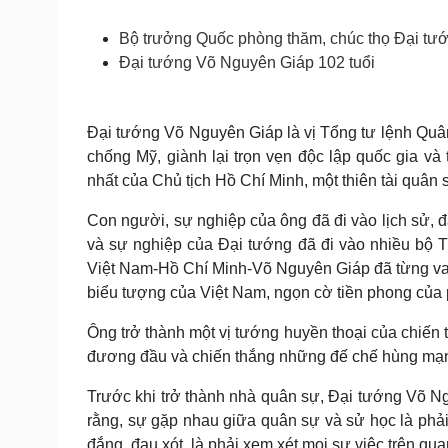
Tin nóng
Việt Nam
Tư vấn luật
Phân tích
Bộ trưởng Quốc phòng thăm, chúc thọ Đại tư
Đại tướng Võ Nguyên Giáp 102 tuổi
Sức khỏe
Đời sống
Đại tướng Võ Nguyên Giáp là vị Tổng tư lệnh Quâ
Dinh dưỡng - món ngon
Nhà đẹp
chống Mỹ, giành lại trọn vẹn độc lập quốc gia và
Cây thuốc
Blog
Sản phụ khoa
Tình yêu - Gia đình
nhất của Chủ tịch Hồ Chí Minh, một thiên tài quân 
Nhi khoa
Nam khoa
Con người, sự nghiệp của ông đã đi vào lịch sử, 
Làm đẹp - giảm cân
và sự nghiệp của Đại tướng đã đi vào nhiều bộ 
Phòng mạch online
Việt Nam-Hồ Chí Minh-Võ Nguyên Giáp đã từng van
Ăn sạch sống khỏe
biểu tượng của Việt Nam, ngọn cờ tiền phong của p
Cải chính
Ông trở thành một vị tướng huyền thoại của chiến
đương đầu và chiến thắng những đế chế hùng mạnh
Trước khi trở thành nhà quân sự, Đại tướng Võ Ng
rằng, sự gặp nhau giữa quân sự và sử học là phải 
đắng, đau xót, là phải xem xét mọi sự việc trên qu