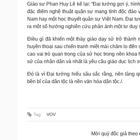
Giáo sư Phan Huy Lê kể lại: “Đại tướng gợi ý, hìn
đặc điểm nghệ thuật quân sự mang tính độc đáo v
Nam hay một học thuyết quân sự Việt Nam. Đại tướ
ra một số hướng nghiên cứu phản ánh một tư duy s
Điều gì đã khiến một thày giáo dạy sử trở thành 
huyền thoại sau chiến tranh miệt mài chăm lo đến
cao vai trò quan trọng của sử học trong nền khoa 
sử của nhân dân và nhất là yêu cầu giáo dục lịch sử
Đó là vì Đại tướng hiểu sâu sắc rằng, nền tảng q
bền bỉ của dân tộc là nền văn hóa dân tộc./.
Tag:
VOV
Mời quý độc giả theo