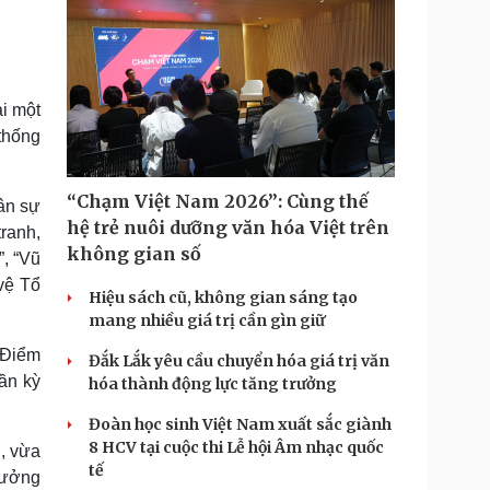
ại một
thống
“Chạm Việt Nam 2026”: Cùng thế
ân sự
hệ trẻ nuôi dưỡng văn hóa Việt trên
ranh,
không gian số
”, “Vũ
vệ Tổ
Hiệu sách cũ, không gian sáng tạo
mang nhiều giá trị cần gìn giữ
 Điểm
Đắk Lắk yêu cầu chuyển hóa giá trị văn
ần kỳ
hóa thành động lực tăng trưởng
Đoàn học sinh Việt Nam xuất sắc giành
8 HCV tại cuộc thi Lễ hội Âm nhạc quốc
g, vừa
tế
tưởng