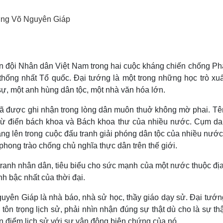
Lịch thi đấu bóng đá
Xe máy
Thế giới thể thao
Tư vấn
ớng Võ Nguyên Giáp
eSports
V
Hậu trường
Văn hóa
Giải trí
D
n đội Nhân dân Việt Nam trong hai cuộc kháng chiến chống Ph
Sân khấu - Điện ảnh
Nghệ sĩ
 thống nhất Tổ quốc. Đại tướng là một trong những học trò xuấ
Văn học
Thời trang
Âm nhạc
Sao Việt
c
sự, một anh hùng dân tộc, một nhà văn hóa lớn.
Di sản
đã được ghi nhận trong lòng dân muôn thuở không mờ phai. Tên
Từ điển bách khoa và Bách khoa thư của nhiều nước. Cụm da
g lên trong cuộc đấu tranh giải phóng dân tộc của nhiều nước
hong trào chống chủ nghĩa thực dân trên thế giới.
 tranh nhân dân, tiêu biểu cho sức mạnh của một nước thuộc đị
 bậc nhất của thời đại.
uyên Giáp là nhà báo, nhà sử học, thầy giáo dạy sử. Đại tướn
tôn trọng lịch sử, phải nhìn nhận đúng sự thật dù cho là sự th
an điểm lịch sử với sự vận động biện chứng của nó.