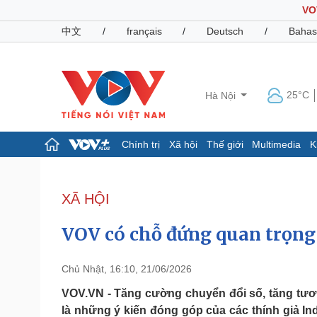
VO
中文
/
français
/
Deutsch
/
Bahas
25°C
Hà Nội
Chính trị
Xã hội
Thế giới
Multimedia
K
Chính trị
Xã hội
Đảng
Tin 24h
XÃ HỘI
Tổ chức nhân sự
Dự báo thời tiết
Quốc hội
Giáo dục
VOV có chỗ đứng quan trọng 
Nhận diện sự thật
Dấu ấn VOV
Việc làm
Biển đảo
Chủ Nhật, 16:10, 21/06/2026
Pháp luật
Quân sự - Quốc phòng
VOV.VN - Tăng cường chuyển đổi số, tăng tươn
là những ý kiến đóng góp của các thính giả I
Vụ án
Vũ khí