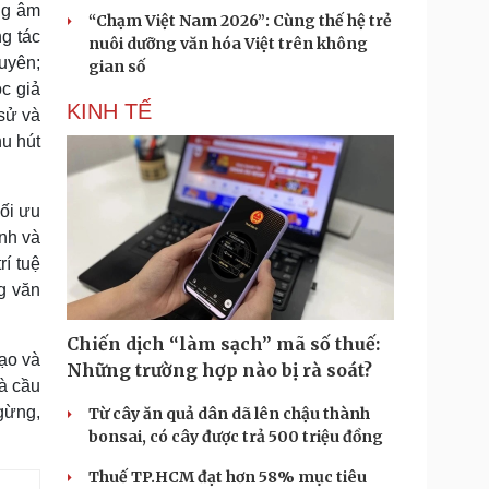
ng âm
“Chạm Việt Nam 2026”: Cùng thế hệ trẻ
g tác
nuôi dưỡng văn hóa Việt trên không
xuyên;
gian số
ọc giả
KINH TẾ
sử và
u hút
ối ưu
nh và
rí tuệ
g văn
Chiến dịch “làm sạch” mã số thuế:
tạo và
Những trường hợp nào bị rà soát?
là cầu
gừng,
Từ cây ăn quả dân dã lên chậu thành
bonsai, có cây được trả 500 triệu đồng
Thuế TP.HCM đạt hơn 58% mục tiêu