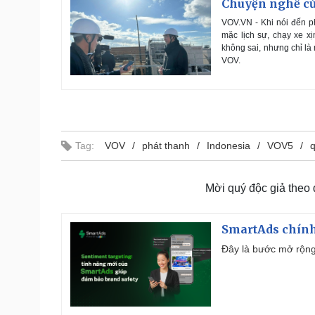
Chuyện nghề củ
VOV.VN - Khi nói đến p
mặc lịch sự, chạy xe xị
không sai, nhưng chỉ l
VOV.
Tag:
VOV
phát thanh
Indonesia
VOV5
q
Mời quý độc giả theo
SmartAds chính 
Đây là bước mở rộng 