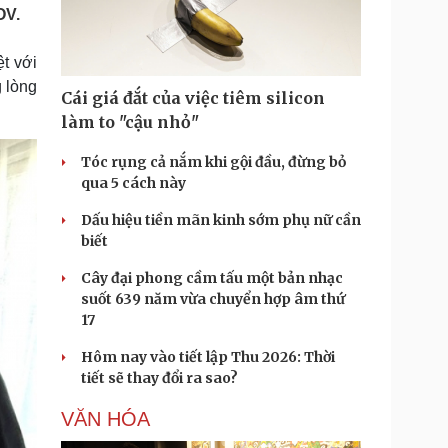
Doanh nghiệp 24h
Tin Công nghệ
OV.
Doanh nhân
Trải nghiệm
ì cộng đồng
Chuyển đổi số
ệt với
g lòng
Cái giá đắt của việc tiêm silicon
u lịch
Podcast
làm to "cậu nhỏ"
Tư vấn
Câu chuyện thời sự
Săn Tour
Đọc truyện đêm khuya
Tóc rụng cả nắm khi gội đầu, đừng bỏ
heck-in
Cửa sổ tình yêu
qua 5 cách này
Kể chuyện cho bé
Dấu hiệu tiền mãn kinh sớm phụ nữ cần
Hạt giống tâm hồn
biết
Cây đại phong cầm tấu một bản nhạc
suốt 639 năm vừa chuyển hợp âm thứ
17
Hôm nay vào tiết lập Thu 2026: Thời
tiết sẽ thay đổi ra sao?
VĂN HÓA