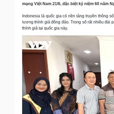
Tin nóng
Việt Nam
mạng Việt Nam 21/6, đặc biệt kỷ niệm 60 năm N
Tư vấn luật
Phân tích
Indonesia là quốc gia có nền tảng truyền thông số
lượng thính giả đông đảo. Trong số rất nhiều đài 
Sức khỏe
Đời sống
thính giả tại quốc gia này.
Dinh dưỡng - món ngon
Nhà đẹp
Cây thuốc
Blog
Sản phụ khoa
Tình yêu - Gia đình
Nhi khoa
Nam khoa
Làm đẹp - giảm cân
Phòng mạch online
Ăn sạch sống khỏe
Cải chính