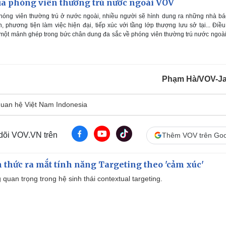
a phóng viên thường trú nước ngoài VOV
hóng viên thường trú ở nước ngoài, nhiều người sẽ hình dung ra những nhà b
n, phương tiện làm việc hiện đại, tiếp xúc với tầng lớp thượng lưu sở tại... Điề
à một mảnh ghép trong bức chân dung đa sắc về phóng viên thường trú nước ngoà
Phạm Hà/VOV-Ja
uan hệ Việt Nam Indonesia
 dõi VOV.VN trên
Thêm VOV trên Goo
thức ra mắt tính năng Targeting theo 'cảm xúc'
quan trọng trong hệ sinh thái contextual targeting.