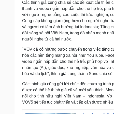
Các thính giả cũng chia sẻ các đề xuất cải thiệ
thanh và video ngắn hấp dẫn cho thế hệ trẻ, phù
với người nghe bằng các cuộc thi trắc nghiệm, cuộ
Cung cấp không gian rộng hơn cho người nghe bày t
và người có tầm ảnh hưởng tại Indonesia; Tăng cư
đời sống xã hội Việt Nam, trong đó nhấn mạnh nh
người nghe từ cả hai nước.
"VOV đã có những bước chuyển trong việc tăng c
hóa các nền tảng mạng xã hội như YouTube, Face
video ngắn hấp dẫn cho thế hệ trẻ, phù hợp với nh
nhân tạo (AI), giáo dục, khởi nghiệp, văn hóa và
hóa và du lịch", thính giả trung thành Sunu chia sẻ.
Các thính giả cũng gửi lời chúc đến chương trình 
được cả thế hệ thính giả cũ và mới yêu thích. Mon
nối cho tình hữu nghị Việt Nam – Indonesia. Vớ
VOV5 sẽ tiếp tục phát triển và tiếp cận được nhiều