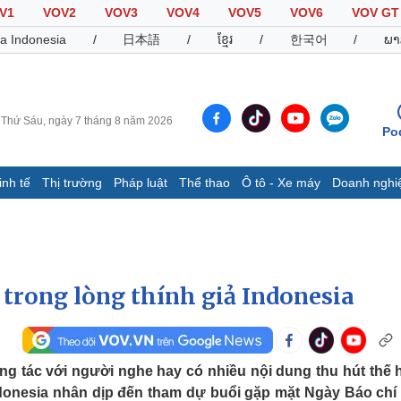
V1
VOV2
VOV3
VOV4
VOV5
VOV6
VOV GT
a Indonesia
/
日本語
/
ខ្មែរ
/
한국어
/
ພາ
Thứ Sáu, ngày 7 tháng 8 năm 2026
Po
inh tế
Thị trường
Pháp luật
Thể thao
Ô tô - Xe máy
Doanh nghi
Thế giới
Multimedia
K
Quan sát
Video
B
Cuộc sống đó đây
Ảnh
K
Hồ sơ
E-Magazine
trong lòng thính giả Indonesia
Infographic
Thể thao
Ô tô - Xe máy
D
g tác với người nghe hay có nhiều nội dung thu hút thế h
ndonesia nhân dịp đến tham dự buổi gặp mặt Ngày Báo chí
Bóng đá
Ô tô
T