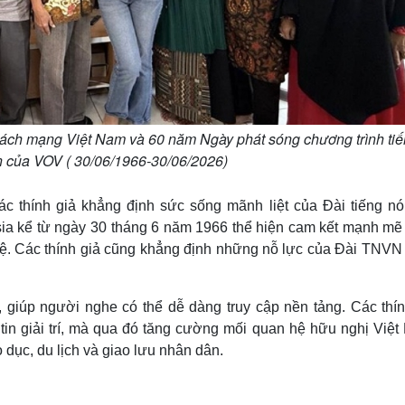
ách mạng Việt Nam và 60 năm Ngày phát sóng chương trình ti
n của VOV ( 30/06/1966-30/06/2026)
ác thính giả khẳng định sức sống mãnh liệt của Đài tiếng nói
esia kể từ ngày 30 tháng 6 năm 1966 thể hiện cam kết mạnh mẽ
hệ. Các thính giả cũng khẳng định những nỗ lực của Đài TNVN 
 giúp người nghe có thể dễ dàng truy cập nền tảng. Các thín
in giải trí, mà qua đó tăng cường mối quan hệ hữu nghị Việt
o dục, du lịch và giao lưu nhân dân.