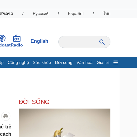
ສາລາວ
/
Русский
/
Español
/
ไทย
English
dcast
Radio
ệp
Công nghệ
Sức khỏe
Đời sống
Văn hóa
Giải trí
inh tế
Thị trường
ất động sản
Giá vàng
hởi nghiệp
Tiêu dùng
Tỷ giá
ĐỜI SỐNG
Chứng khoán
Giá cà phê
oanh nghiệp
Công nghệ
ệ trẻ
 cách
hông tin doanh nghiệp
Sành điệu