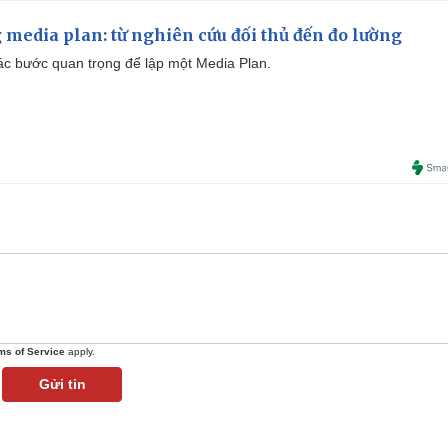
 media plan: từ nghiên cứu đối thủ đến đo lường
 các bước quan trọng để lập một Media Plan.
ms of Service
apply.
Gửi tin