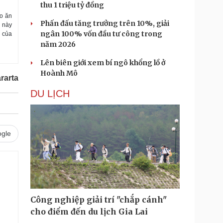
thu 1 triệu tỷ đồng
áo ăn
Phấn đấu tăng trưởng trên 10%, giải
u này
ngân 100% vốn đầu tư công trong
i của
năm 2026
Lên biên giới xem bí ngô khổng lồ ở
Hoành Mô
rarta
DU LỊCH
gle
Công nghiệp giải trí "chắp cánh"
cho điểm đến du lịch Gia Lai