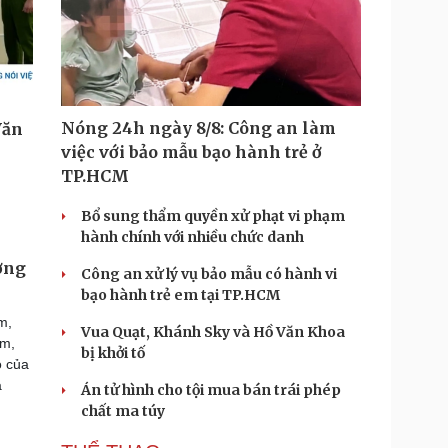
Nóng 24h ngày 8/8: Công an làm
việc với bảo mẫu bạo hành trẻ ở
TP.HCM
Bổ sung thẩm quyền xử phạt vi phạm
hành chính với nhiều chức danh
ương
Công an xử lý vụ bảo mẫu có hành vi
bạo hành trẻ em tại TP.HCM
m,
Vua Quạt, Khánh Sky và Hồ Văn Khoa
ăm,
bị khởi tố
ò của
a
Án tử hình cho tội mua bán trái phép
chất ma túy