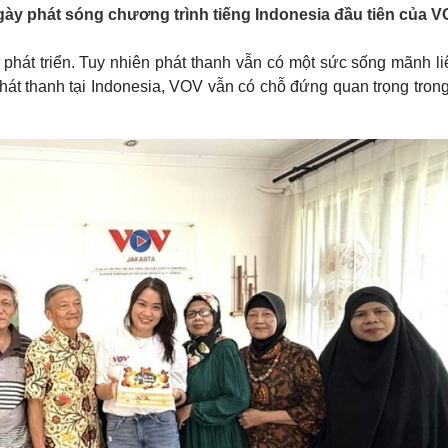
Lịch thi đấu bóng đá
Xe máy
gày phát sóng chương trình tiếng Indonesia đầu tiên của V
Thế giới thể thao
Tư vấn
eSports
V
 phát triển. Tuy nhiên phát thanh vẫn có một sức sống mãnh li
Hậu trường
phát thanh tại Indonesia, VOV vẫn có chỗ đứng quan trọng tron
Văn hóa
Giải trí
D
Sân khấu - Điện ảnh
Nghệ sĩ
Văn học
Thời trang
Âm nhạc
Sao Việt
c
Di sản