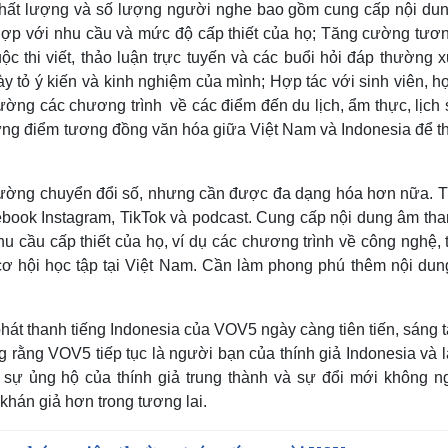
n chất lượng và số lượng người nghe bao gồm cung cấp nội du
 hợp với nhu cầu và mức độ cấp thiết của họ; Tăng cường tươn
c thi viết, thảo luận trực tuyến và các buổi hỏi đáp thường 
ỏ ý kiến ​​và kinh nghiệm của mình; Hợp tác với sinh viên, h
ờng các chương trình về các điểm đến du lịch, ẩm thực, lịch 
ững điểm tương đồng văn hóa giữa Việt Nam và Indonesia để th
ường chuyển đổi số, nhưng cần được đa dạng hóa hơn nữa. T
book Instagram, TikTok và podcast. Cung cấp nội dung âm tha
u cầu cấp thiết của họ, ví dụ các chương trình về công nghệ, t
 cơ hội học tập tại Việt Nam. Cần làm phong phú thêm nội dun
phát thanh tiếng Indonesia của VOV5 ngày càng tiên tiến, sáng 
g rằng VOV5 tiếp tục là người bạn của thính giả Indonesia và 
i sự ủng hộ của thính giả trung thành và sự đổi mới không n
 khán giả hơn trong tương lai.