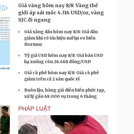
Giá vàng hôm nay 8/8: Vàng thế
giới áp sát mốc 4.316 USD/oz, vàng
SJC đi ngang
Giá xăng dầu hôm nay 8/8: Giá dầu
giảm khi có tín hiệu mở lại eo biển
Hormuz
Tỷ giá USD hôm nay 8/8: Giá bán USD
hạ xuống còn 26.468 đồng/USD
Giá cà phê hôm nay 8/8: Giá cà phê
giảm trên cả 2 sàn quốc tế
Buôn lậu, hàng giả diễn biến phức tạp,
xử lý gần 68.000 vụ trong 6 tháng
PHÁP LUẬT