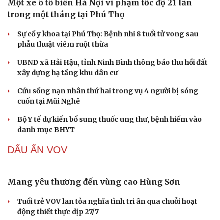
Một xe ô tô biển Hà Nội vi phạm tốc độ 21 lần
Hạt giống tâm hồn
trong một tháng tại Phú Thọ
Sự cố y khoa tại Phú Thọ: Bệnh nhi 8 tuổi tử vong sau
phẫu thuật viêm ruột thừa
UBND xã Hải Hậu, tỉnh Ninh Bình thông báo thu hồi đất
xây dựng hạ tầng khu dân cư
Cứu sống nạn nhân thứ hai trong vụ 4 người bị sóng
cuốn tại Mũi Nghê
Bộ Y tế dự kiến bổ sung thuốc ung thư, bệnh hiếm vào
danh mục BHYT
DẤU ẤN VOV
Mang yêu thương đến vùng cao Hùng Sơn
Tuổi trẻ VOV lan tỏa nghĩa tình tri ân qua chuỗi hoạt
động thiết thực dịp 27/7