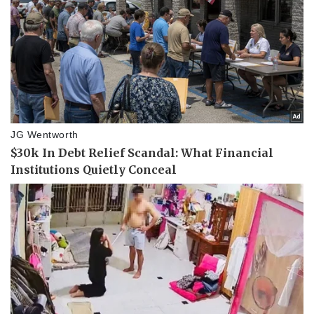
Thể thao
Ô tô - Xe máy
Bóng đá
Ô tô
Lịch thi đấu bóng đá
Xe máy
Thế giới thể thao
Tư vấn
eSports
Hậu trường