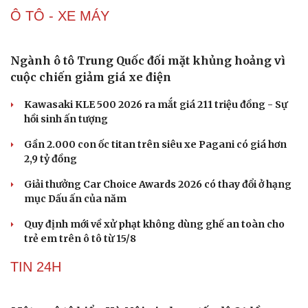
Ô TÔ - XE MÁY
Ngành ô tô Trung Quốc đối mặt khủng hoảng vì
cuộc chiến giảm giá xe điện
Kawasaki KLE 500 2026 ra mắt giá 211 triệu đồng - Sự
hồi sinh ấn tượng
Gần 2.000 con ốc titan trên siêu xe Pagani có giá hơn
2,9 tỷ đồng
Giải thưởng Car Choice Awards 2026 có thay đổi ở hạng
mục Dấu ấn của năm
Quy định mới về xử phạt không dùng ghế an toàn cho
trẻ em trên ô tô từ 15/8
Du lịch
Podcast
Tư vấn
Câu chuyện thời sự
TIN 24H
Săn Tour
Đọc truyện đêm khuya
check-in
Cửa sổ tình yêu
Kể chuyện cho bé