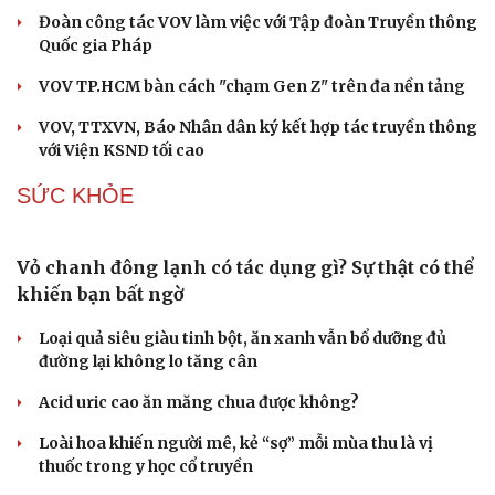
Đoàn công tác VOV làm việc với Tập đoàn Truyền thông
Quốc gia Pháp
VOV TP.HCM bàn cách "chạm Gen Z" trên đa nền tảng
VOV, TTXVN, Báo Nhân dân ký kết hợp tác truyền thông
với Viện KSND tối cao
SỨC KHỎE
Vỏ chanh đông lạnh có tác dụng gì? Sự thật có thể
khiến bạn bất ngờ
Loại quả siêu giàu tinh bột, ăn xanh vẫn bổ dưỡng đủ
đường lại không lo tăng cân
Acid uric cao ăn măng chua được không?
Loài hoa khiến người mê, kẻ “sợ” mỗi mùa thu là vị
thuốc trong y học cổ truyền