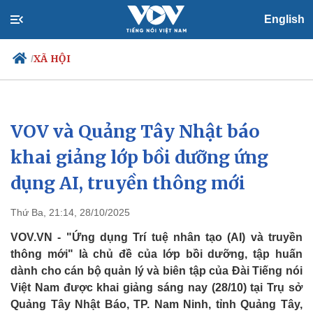
English
XÃ HỘI
/
VOV và Quảng Tây Nhật báo
Chính trị
Xã hội
Đảng
Tin 24h
khai giảng lớp bồi dưỡng ứng
Tổ chức nhân sự
Dự báo thời tiết
dụng AI, truyền thông mới
Quốc hội
Giáo dục
Nhận diện sự thật
Dấu ấn VOV
Việc làm
Thứ Ba, 21:14, 28/10/2025
Biển đảo
VOV.VN - "Ứng dụng Trí tuệ nhân tạo (AI) và truyền
thông mới" là chủ đề của lớp bồi dưỡng, tập huấn
dành cho cán bộ quản lý và biên tập của Đài Tiếng nói
Việt Nam được khai giảng sáng nay (28/10) tại Trụ sở
Quảng Tây Nhật Báo, TP. Nam Ninh, tỉnh Quảng Tây,