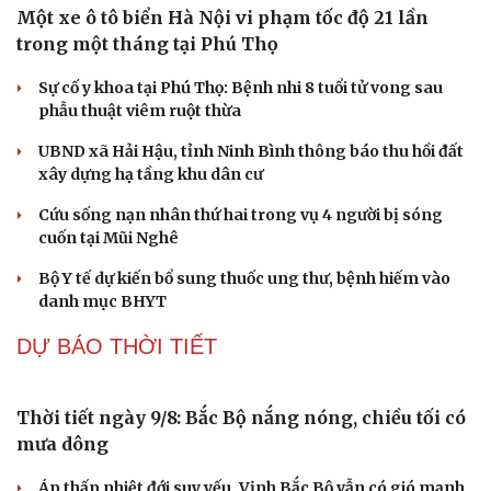
Một xe ô tô biển Hà Nội vi phạm tốc độ 21 lần
trong một tháng tại Phú Thọ
Sự cố y khoa tại Phú Thọ: Bệnh nhi 8 tuổi tử vong sau
phẫu thuật viêm ruột thừa
UBND xã Hải Hậu, tỉnh Ninh Bình thông báo thu hồi đất
xây dựng hạ tầng khu dân cư
Cứu sống nạn nhân thứ hai trong vụ 4 người bị sóng
cuốn tại Mũi Nghê
Bộ Y tế dự kiến bổ sung thuốc ung thư, bệnh hiếm vào
danh mục BHYT
DỰ BÁO THỜI TIẾT
Thời tiết ngày 9/8: Bắc Bộ nắng nóng, chiều tối có
mưa dông
Áp thấp nhiệt đới suy yếu, Vịnh Bắc Bộ vẫn có gió mạnh