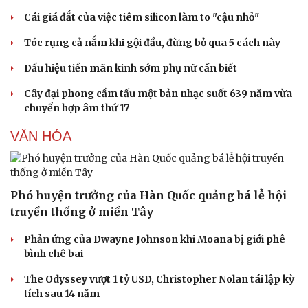
Cái giá đắt của việc tiêm silicon làm to "cậu nhỏ"
Tóc rụng cả nắm khi gội đầu, đừng bỏ qua 5 cách này
Dấu hiệu tiền mãn kinh sớm phụ nữ cần biết
Cây đại phong cầm tấu một bản nhạc suốt 639 năm vừa
Sức khỏe
Đời sống
chuyển hợp âm thứ 17
Dinh dưỡng - món ngon
Nhà đẹp
VĂN HÓA
Cây thuốc
Blog
Sản phụ khoa
Tình yêu - Gia đình
Nhi khoa
Nam khoa
Phó huyện trưởng của Hàn Quốc quảng bá lễ hội
Làm đẹp - giảm cân
Phòng mạch online
truyền thống ở miền Tây
Ăn sạch sống khỏe
Phản ứng của Dwayne Johnson khi Moana bị giới phê
bình chê bai
The Odyssey vượt 1 tỷ USD, Christopher Nolan tái lập kỳ
tích sau 14 năm