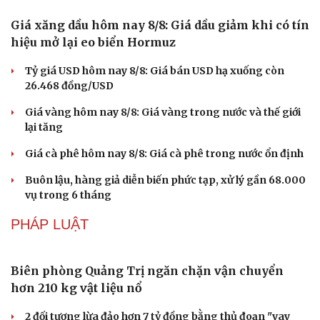
Giá xăng dầu hôm nay 8/8: Giá dầu giảm khi có tín
hiệu mở lại eo biển Hormuz
Tỷ giá USD hôm nay 8/8: Giá bán USD hạ xuống còn
26.468 đồng/USD
Giá vàng hôm nay 8/8: Giá vàng trong nước và thế giới
lại tăng
Giá cà phê hôm nay 8/8: Giá cà phê trong nước ổn định
Buôn lậu, hàng giả diễn biến phức tạp, xử lý gần 68.000
vụ trong 6 tháng
Văn hóa
Giải trí
PHÁP LUẬT
Sân khấu - Điện ảnh
Nghệ sĩ
Văn học
Thời trang
Âm nhạc
Sao Việt
Biên phòng Quảng Trị ngăn chặn vận chuyển
Di sản
hơn 210 kg vật liệu nổ
2 đối tượng lừa đảo hơn 7 tỷ đồng bằng thủ đoạn "vay