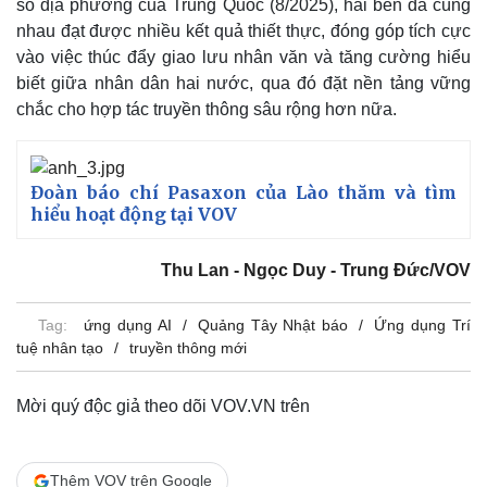
số địa phương của Trung Quốc (8/2025), hai bên đã cùng
Vụ án
Vũ khí
Tin nóng
Việt Nam
nhau đạt được nhiều kết quả thiết thực, đóng góp tích cực
Tư vấn luật
Phân tích
vào việc thúc đẩy giao lưu nhân văn và tăng cường hiểu
biết giữa nhân dân hai nước, qua đó đặt nền tảng vững
chắc cho hợp tác truyền thông sâu rộng hơn nữa.
Đoàn báo chí Pasaxon của Lào thăm và tìm
hiểu hoạt động tại VOV
Thu Lan - Ngọc Duy - Trung Đức/VOV
Tag:
ứng dụng AI
Quảng Tây Nhật báo
Ứng dụng Trí
tuệ nhân tạo
truyền thông mới
Mời quý độc giả theo dõi VOV.VN trên
Thêm VOV trên Google