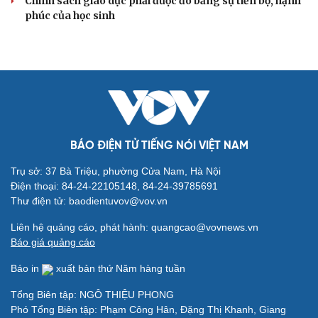
Chính sách giáo dục phải được đo bằng sự tiến bộ, hạnh
phúc của học sinh
BÁO ĐIỆN TỬ TIẾNG NÓI VIỆT NAM
Trụ sở: 37 Bà Triệu, phường Cửa Nam, Hà Nội
Điện thoại: 84-24-22105148, 84-24-39785691
Thư điện tử: baodientuvov@vov.vn
Liên hệ quảng cáo, phát hành: quangcao@vovnews.vn
Báo giá quảng cáo
Báo in
xuất bản thứ Năm hàng tuần
Tổng Biên tập: NGÔ THIỆU PHONG
Phó Tổng Biên tập: Phạm Công Hân, Đặng Thị Khanh, Giang