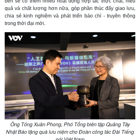
bên sẽ có thêm nhiều hoạt động hợp tác thực chất, hiệu
quả và chất lượng hơn nữa, góp phần thúc đẩy giao lưu,
chia sẻ kinh nghiệm và phát triển báo chí - truyền thông
trong thời đại mới.
Kinh tế
Thị trường
Bất động sản
Giá vàng
Ông Tống Xuân Phong, Phó Tổng biên tập Quảng Tây
Khởi nghiệp
Tiêu dùng
Tỷ giá
Nhật Báo tặng quà lưu niệm cho Đoàn công tác Đài Tiếng
Chứng khoán
nói Việt Nam