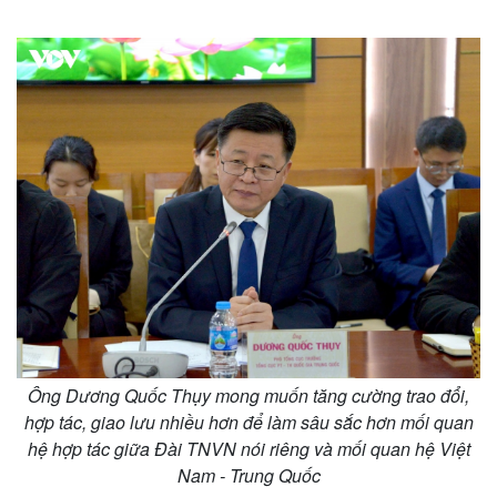
Thế giới
Multimedia
Quan sát
Video
Cuộc sống đó đây
Ảnh
Ông Dương Quốc Thụy mong muốn tăng cường trao đổi,
Hồ sơ
E-Magazine
hợp tác, giao lưu nhiều hơn để làm sâu sắc hơn mối quan
Infographic
hệ hợp tác giữa Đài TNVN nói riêng và mối quan hệ Việt
Nam - Trung Quốc