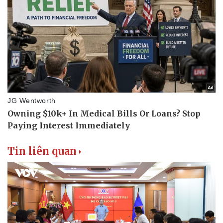
Thể thao
Ô tô - Xe máy
Bóng đá
Ô tô
Lịch thi đấu bóng đá
Xe máy
Thế giới thể thao
Tư vấn
eSports
Hậu trường
Tin liên quan