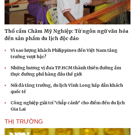
Thổ cẩm Chăm Mỹ Nghiệp: Từ ngôn ngữ văn hóa
đến sản phẩm du lịch độc đáo
Vì sao lượng khách Philippines đến Việt Nam tăng
trưởng vượt bậc?
Những hương vị đưa TP.HCM thành thiên đường ẩm
thực đường phố hàng đầu thế giới
Nối đà tăng trưởng, du lịch Vĩnh Long hấp dẫn khách
Văn hóa
Giải trí
quốc tế
Sân khấu - Điện ảnh
Nghệ sĩ
Công nghiệp giải trí "chắp cánh" cho điểm đến du lịch
Văn học
Thời trang
Gia Lai
Âm nhạc
Sao Việt
Di sản
THỊ TRƯỜNG