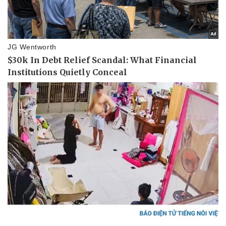
Vụ án
Vũ khí
Tin nóng
Việt Nam
Tư vấn luật
Phân tích