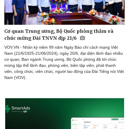
Doanh nghiệp
Công nghệ
Cơ quan Trung ương, Bộ Quốc phòng thăm và
Thông tin doanh nghiệp
Sành điệu
chúc mừng Đài TNVN dịp 21/6
Doanh nghiệp 24h
Tin Công nghệ
Doanh nhân
Trải nghiệm
VOV.VN - Nhân kỷ niệm 99 năm Ngày Báo chí cách mạng Việt
Vì cộng đồng
Chuyển đổi số
Nam (21/6/1925-21/06/2024), ngày 20/6, đại diện lãnh đạo nhiều
cơ quan, Ban ngành Trung ương, Bộ Quốc phòng đã tới chúc
mừng tập thể lãnh đạo, phóng viên, biên tập viên, phát thanh
viên, công chức, viên chức, người lao động của Đài Tiếng nói Việt
Nam (VOV).