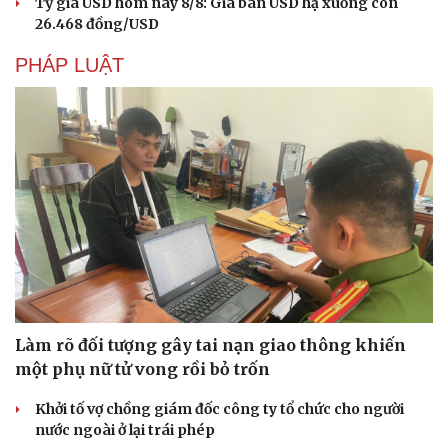
Tỷ giá USD hôm nay 8/8: Giá bán USD hạ xuống còn
26.468 đồng/USD
PHÁP LUẬT
Làm rõ đối tượng gây tai nạn giao thông khiến
một phụ nữ tử vong rồi bỏ trốn
Khởi tố vợ chồng giám đốc công ty tổ chức cho người
nước ngoài ở lại trái phép