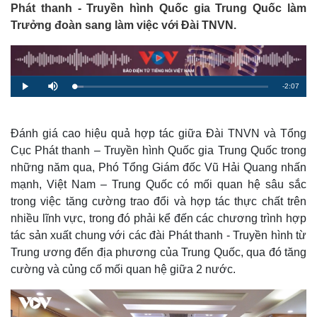
Phát thanh - Truyền hình Quốc gia Trung Quốc làm
Trưởng đoàn sang làm việc với Đài TNVN.
R
-
2:07
L
P
M
o
l
u
a
a
t
e
d
y
e
e
d
m
:
Đánh giá cao hiệu quả hợp tác giữa Đài TNVN và Tổng
4
.
Cục Phát thanh – Truyền hình Quốc gia Trung Quốc trong
a
8
2
những năm qua, Phó Tổng Giám đốc Vũ Hải Quang nhấn
%
i
mạnh, Việt Nam – Trung Quốc có mối quan hệ sâu sắc
n
trong việc tăng cường trao đổi và hợp tác thực chất trên
i
nhiều lĩnh vực, trong đó phải kể đến các chương trình hợp
tác sản xuất chung với các đài Phát thanh - Truyền hình từ
n
Trung ương đến địa phương của Trung Quốc, qua đó tăng
g
cường và củng cố mối quan hệ giữa 2 nước.
T
i