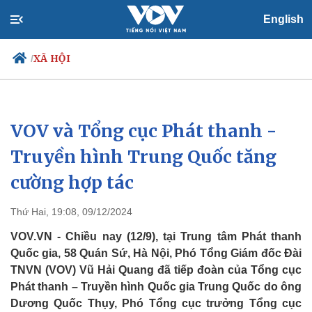
English
XÃ HỘI
/
VOV và Tổng cục Phát thanh -
Chính trị
Xã hội
Đảng
Tin 24h
Truyền hình Trung Quốc tăng
Tổ chức nhân sự
Dự báo thời tiết
cường hợp tác
Quốc hội
Giáo dục
Nhận diện sự thật
Dấu ấn VOV
Việc làm
Thứ Hai, 19:08, 09/12/2024
Biển đảo
VOV.VN - Chiều nay (12/9), tại Trung tâm Phát thanh
Quốc gia, 58 Quán Sứ, Hà Nội, Phó Tổng Giám đốc Đài
TNVN (VOV) Vũ Hải Quang đã tiếp đoàn của Tổng cục
Phát thanh – Truyền hình Quốc gia Trung Quốc do ông
Dương Quốc Thụy, Phó Tổng cục trưởng Tổng cục