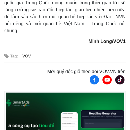
quốc gia Trung Quốc mong muốn trong thời gian tới sẽ
tăng cường sự trao đổi, hợp tác, giao lưu nhiều hơn nữa
để làm sâu sắc hơn mối quan hệ hợp tác với Đài TNVN
nói riêng và mối quan hệ Việt Nam – Trung Quốc nói
chung.
Minh Long/VOV1
Tag:
VOV
Mời quý độc giả theo dõi VOV.VN trên
Kinh tế
Thị trường
Bất động sản
Giá vàng
Khởi nghiệp
Tiêu dùng
Tỷ giá
Chứng khoán