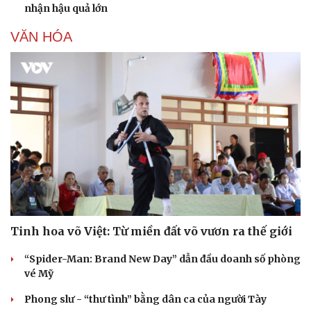
nhận hậu quả lớn
VĂN HÓA
Sức khỏe
Đời sống
Dinh dưỡng - món ngon
Nhà đẹp
Cây thuốc
Blog
Sản phụ khoa
Tình yêu - Gia đình
Nhi khoa
Nam khoa
Làm đẹp - giảm cân
Phòng mạch online
Ăn sạch sống khỏe
Tinh hoa võ Việt: Từ miền đất võ vươn ra thế giới
“Spider-Man: Brand New Day” dẫn đầu doanh số phòng
vé Mỹ
Phong slư - “thư tình” bằng dân ca của người Tày