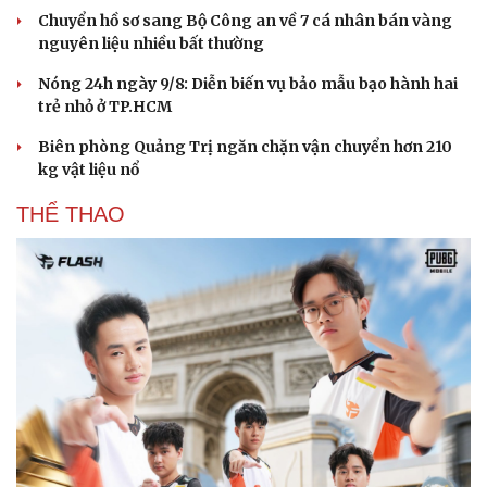
Chuyển hồ sơ sang Bộ Công an về 7 cá nhân bán vàng
nguyên liệu nhiều bất thường
Nóng 24h ngày 9/8: Diễn biến vụ bảo mẫu bạo hành hai
trẻ nhỏ ở TP.HCM
Biên phòng Quảng Trị ngăn chặn vận chuyển hơn 210
kg vật liệu nổ
THỂ THAO
Du lịch
Podcast
Tư vấn
Câu chuyện thời sự
Săn Tour
Đọc truyện đêm khuya
check-in
Cửa sổ tình yêu
Kể chuyện cho bé