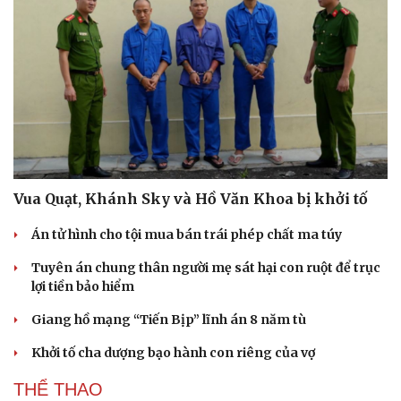
Vua Quạt, Khánh Sky và Hồ Văn Khoa bị khởi tố
Án tử hình cho tội mua bán trái phép chất ma túy
Tuyên án chung thân người mẹ sát hại con ruột để trục
lợi tiền bảo hiểm
Giang hồ mạng “Tiến Bịp” lĩnh án 8 năm tù
Khởi tố cha dượng bạo hành con riêng của vợ
THỂ THAO
Cải chính