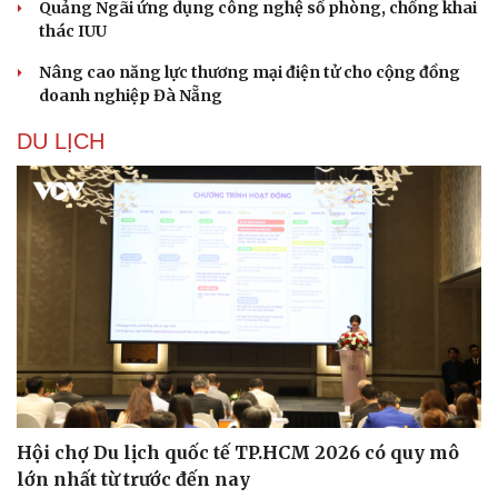
Quảng Ngãi ứng dụng công nghệ số phòng, chống khai
thác IUU
Nâng cao năng lực thương mại điện tử cho cộng đồng
doanh nghiệp Đà Nẵng
DU LỊCH
Du lịch
Podcast
Tư vấn
Câu chuyện thời sự
Săn Tour
Đọc truyện đêm khuya
Hội chợ Du lịch quốc tế TP.HCM 2026 có quy mô
check-in
Cửa sổ tình yêu
lớn nhất từ trước đến nay
Kể chuyện cho bé