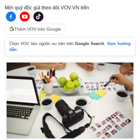
Vụ án
Vũ khí
Mời quý độc giả theo dõi VOV.VN trên
Tin nóng
Việt Nam
Tư vấn luật
Phân tích
Thêm VOV trên Google
Chọn VOV làm nguồn ưu tiên trên
Google Search
.
Xem hướng
dẫn.