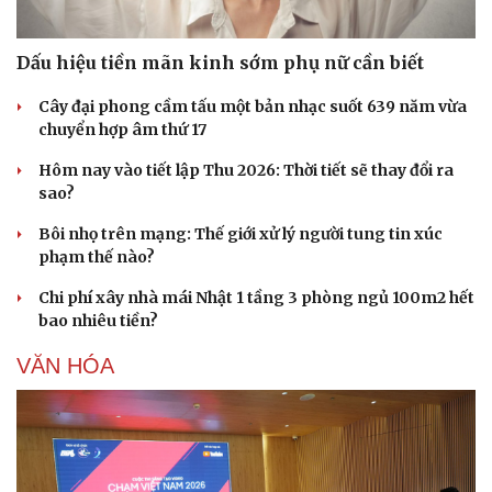
Dấu hiệu tiền mãn kinh sớm phụ nữ cần biết
Cây đại phong cầm tấu một bản nhạc suốt 639 năm vừa
chuyển hợp âm thứ 17
Hôm nay vào tiết lập Thu 2026: Thời tiết sẽ thay đổi ra
sao?
Bôi nhọ trên mạng: Thế giới xử lý người tung tin xúc
phạm thế nào?
Chi phí xây nhà mái Nhật 1 tầng 3 phòng ngủ 100m2 hết
bao nhiêu tiền?
Văn hóa
Giải trí
Sân khấu - Điện ảnh
Nghệ sĩ
VĂN HÓA
Văn học
Thời trang
Âm nhạc
Sao Việt
Di sản