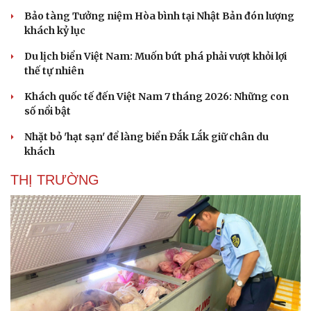
Hạt giống tâm hồn
Bảo tàng Tưởng niệm Hòa bình tại Nhật Bản đón lượng
khách kỷ lục
Du lịch biển Việt Nam: Muốn bứt phá phải vượt khỏi lợi
thế tự nhiên
Khách quốc tế đến Việt Nam 7 tháng 2026: Những con
số nổi bật
Nhặt bỏ 'hạt sạn' để làng biển Đắk Lắk giữ chân du
khách
THỊ TRƯỜNG