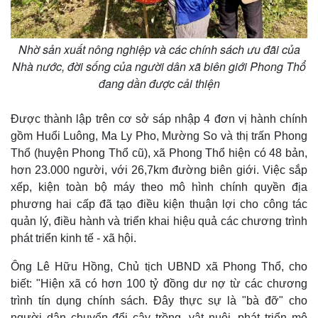
Nhờ sản xuất nông nghiệp và các chính sách ưu đãi của
Nhà nước, đời sống của người dân xã biên giới Phong Thổ
đang dần được cải thiện
Được thành lập trên cơ sở sáp nhập 4 đơn vị hành chính
gồm Huổi Luông, Ma Ly Pho, Mường So và thị trấn Phong
Thổ (huyện Phong Thổ cũ), xã Phong Thổ hiện có 48 bản,
hơn 23.000 người, với 26,7km đường biên giới. Việc sắp
xếp, kiện toàn bộ máy theo mô hình chính quyền địa
phương hai cấp đã tạo điều kiện thuận lợi cho công tác
quản lý, điều hành và triển khai hiệu quả các chương trình
phát triển kinh tế - xã hội.
Kinh tế
Thị trường
Bất động sản
Giá vàng
Ông Lê Hữu Hồng, Chủ tịch UBND xã Phong Thổ, cho
Khởi nghiệp
Tiêu dùng
biết: "Hiện xã có hơn 100 tỷ đồng dư nợ từ các chương
Tỷ giá
trình tín dụng chính sách. Đây thực sự là "bà đỡ" cho
Chứng khoán
người dân chuyển đổi cây trồng, vật nuôi, phát triển mô