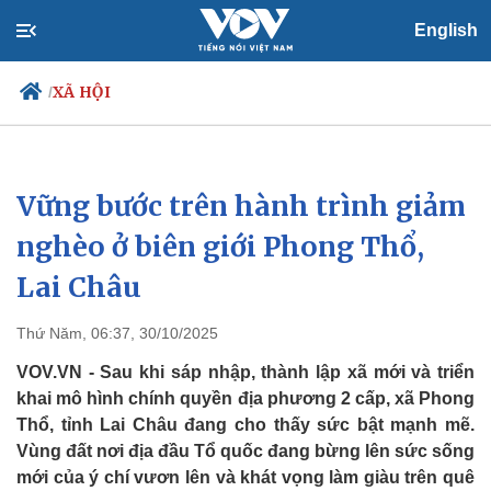
English
XÃ HỘI
/
Vững bước trên hành trình giảm
Chính trị
Xã hội
Đảng
Tin 24h
nghèo ở biên giới Phong Thổ,
Tổ chức nhân sự
Dự báo thời tiết
Lai Châu
Quốc hội
Giáo dục
Nhận diện sự thật
Dấu ấn VOV
Việc làm
Thứ Năm, 06:37, 30/10/2025
Biển đảo
VOV.VN - Sau khi sáp nhập, thành lập xã mới và triển
khai mô hình chính quyền địa phương 2 cấp, xã Phong
Thổ, tỉnh Lai Châu đang cho thấy sức bật mạnh mẽ.
Vùng đất nơi địa đầu Tổ quốc đang bừng lên sức sống
mới của ý chí vươn lên và khát vọng làm giàu trên quê