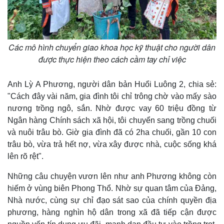
Các mô hình chuyển giao khoa học kỹ thuật cho người dân
được thực hiện theo cách cầm tay chỉ việc
Anh Lỳ A Phương, người dân bản Huổi Luông 2, chia sẻ:
"Cách đây vài năm, gia đình tôi chỉ trông chờ vào mấy sào
nương trồng ngô, sắn. Nhờ được vay 60 triệu đồng từ
Ngân hàng Chính sách xã hội, tôi chuyển sang trồng chuối
và nuôi trâu bò. Giờ gia đình đã có 2ha chuối, gần 10 con
trâu bò, vừa trả hết nợ, vừa xây được nhà, cuộc sống khá
lên rõ rệt".
Những câu chuyện vươn lên như anh Phương không còn
hiếm ở vùng biên Phong Thổ. Nhờ sự quan tâm của Đảng,
Nhà nước, cùng sự chỉ đạo sát sao của chính quyền địa
phương, hàng nghìn hộ dân trong xã đã tiếp cận được