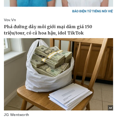
Thể thao
Ô tô - Xe máy
Bóng đá
Ô tô
Lịch thi đấu bóng đá
Xe máy
Thế giới thể thao
Tư vấn
eSports
Hậu trường