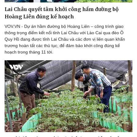
Lai Châu quyết tâm khởi công hầm đường bộ
Hoàng Liên đúng kế hoạch
VOV.VN - Dự án hầm đường bộ Hoàng Liên – công trình giao
thông trọng điểm kết nối tỉnh Lai Châu với Lào Cai qua đèo Ô
Quy Hồ đang được tỉnh Lai Châu và các đơn vị liên quan khẩn
trương hoàn tất các thủ tục, để đảm bảo khởi công đúng kế
Sức khỏe
Đời sống
hoạch trong tháng 11 tới.
Dinh dưỡng - món ngon
Nhà đẹp
Cây thuốc
Blog
Sản phụ khoa
Tình yêu - Gia đình
Nhi khoa
Nam khoa
Làm đẹp - giảm cân
Phòng mạch online
Ăn sạch sống khỏe