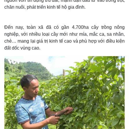
nguồn vốn tín dụng ưu đãi, mạnh dạn đầu tư vào trồng trọt,
chăn nuôi, phát triển kinh tế hộ gia đình.
Đến nay, toàn xã đã có gần 4.700ha cây trồng nông
nghiệp, với nhiều loại cây mới như mía, mắc ca, sa nhân,
chè… mang lại giá trị kinh tế cao và phù hợp với điều kiện
đất dốc vùng cao.
Thế giới
Multimedia
Quan sát
Video
Cuộc sống đó đây
Ảnh
Hồ sơ
E-Magazine
Infographic