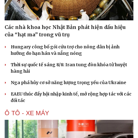
Hạt giống tâm hồn
Các nhà khoa học Nhật Bản phát hiện dấu hiệu
của “hạt ma” trong vũ trụ
Hungary công bố gói cứu trợ cho nông dân bị ảnh
hưởng do hạn hán và nắng nóng
Thời sự quốc tế sáng 8/8: Iran tung đòn khóa tử huyệt
hàng hải
Nga phá hủy cơ sở năng lượng trọng yếu của Ukraine
EAEU thúc đẩy hội nhập kinh tế, mở rộng hợp tác với các
đối tác
Ô TÔ - XE MÁY