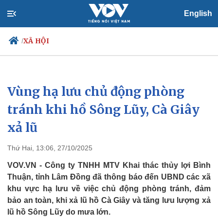
English
XÃ HỘI
/
Vùng hạ lưu chủ động phòng
Chính trị
Xã hội
Đảng
Tin 24h
tránh khi hồ Sông Lũy, Cà Giây
Tổ chức nhân sự
Dự báo thời tiết
xả lũ
Quốc hội
Giáo dục
Nhận diện sự thật
Dấu ấn VOV
Việc làm
Thứ Hai, 13:06, 27/10/2025
Biển đảo
VOV.VN - Công ty TNHH MTV Khai thác thủy lợi Bình
Thuận, tỉnh Lâm Đồng đã thông báo đến UBND các xã
khu vực hạ lưu về việc chủ động phòng tránh, đảm
bảo an toàn, khi xả lũ hồ Cà Giây và tăng lưu lượng xả
lũ hồ Sông Lũy do mưa lớn.