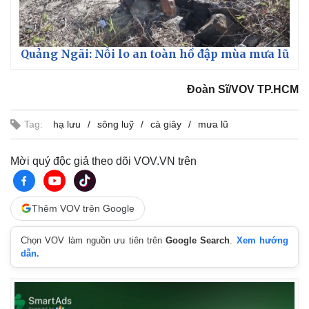
Quảng Ngãi: Nỗi lo an toàn hồ đập mùa mưa lũ
Đoàn Sĩ/VOV TP.HCM
Tag:
hạ lưu
sông luỹ
cà giây
mưa lũ
Mời quý độc giả theo dõi VOV.VN trên
Thêm VOV trên Google
Chọn VOV làm nguồn ưu tiên trên
Google Search
.
Xem hướng
dẫn.