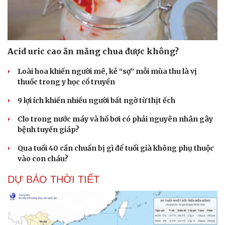
Acid uric cao ăn măng chua được không?
Loài hoa khiến người mê, kẻ “sợ” mỗi mùa thu là vị
thuốc trong y học cổ truyền
9 lợi ích khiến nhiều người bất ngờ từ thịt ếch
Clo trong nước máy và hồ bơi có phải nguyên nhân gây
bệnh tuyến giáp?
Qua tuổi 40 cần chuẩn bị gì để tuổi già không phụ thuộc
vào con cháu?
DỰ BÁO THỜI TIẾT