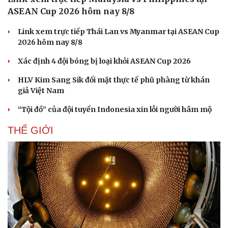
ASEAN Cup 2026 hôm nay 8/8
Link xem trực tiếp Thái Lan vs Myanmar tại ASEAN Cup
2026 hôm nay 8/8
Xác định 4 đội bóng bị loại khỏi ASEAN Cup 2026
HLV Kim Sang Sik đối mặt thực tế phũ phàng từ khán
giả Việt Nam
“Tội đồ” của đội tuyển Indonesia xin lỗi người hâm mộ
THẾ GIỚI
Du lịch
Podcast
Tư vấn
Câu chuyện thời sự
Săn Tour
Đọc truyện đêm khuya
check-in
Cửa sổ tình yêu
Kể chuyện cho bé