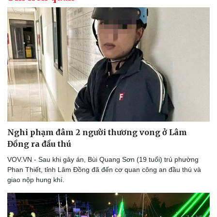
Thể thao
Ô tô - Xe máy
Bóng đá
Ô tô
Lịch thi đấu bóng đá
Xe máy
Thế giới thể thao
Tư vấn
eSports
Hậu trường
Nghi phạm đâm 2 người thương vong ở Lâm
Đồng ra đầu thú
VOV.VN - Sau khi gây án, Bùi Quang Sơn (19 tuổi) trú phường
Phan Thiết, tỉnh Lâm Đồng đã đến cơ quan công an đầu thú và
giao nộp hung khí.