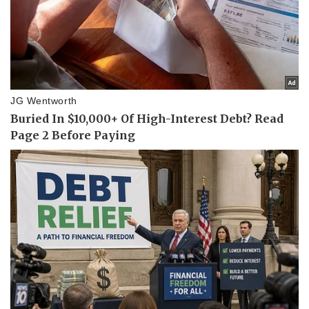
Vụ án
Vũ khí
Tin nóng
Việt Nam
Tư vấn luật
Phân tích