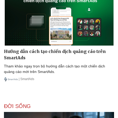
Doanh nghiệp
Công nghệ
Thông tin doanh nghiệp
Sành điệu
Doanh nghiệp 24h
Tin Công nghệ
Doanh nhân
Trải nghiệm
Vì cộng đồng
Chuyển đổi số
Hướng dẫn cách tạo chiến dịch quảng cáo trên
SmartAds
Tham khảo ngay trọn bộ hướng dẫn cách tạo một chiến dịch
quảng cáo mới trên SmartAds.
| SmartAds
ĐỜI SỐNG