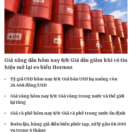
Giá xăng dầu hôm nay 8/8: Giá dầu giảm khi có tín
hiệu mở lại eo biển Hormuz
Tỷ giá USD hôm nay 8/8: Giá bán USD hạ xuống còn
26.468 đồng/USD
Văn hóa
Giải trí
Sân khấu - Điện ảnh
Nghệ sĩ
Giá vàng hôm nay 8/8: Giá vàng trong nước và thế giới
Văn học
Thời trang
lại tăng
Âm nhạc
Sao Việt
Giá cà phê hôm nay 8/8: Giá cà phê trong nước ổn định
Di sản
Buôn lậu, hàng giả diễn biến phức tạp, xử lý gần 68.000
vụ trong 6 tháng