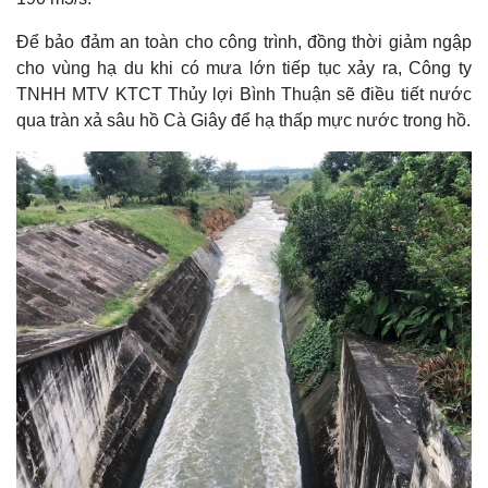
Để bảo đảm an toàn cho công trình, đồng thời giảm ngập
cho vùng hạ du khi có mưa lớn tiếp tục xảy ra, Công ty
TNHH MTV KTCT Thủy lợi Bình Thuận sẽ điều tiết nước
qua tràn xả sâu hồ Cà Giây để hạ thấp mực nước trong hồ.
Thế giới
Multimedia
Quan sát
Video
Cuộc sống đó đây
Ảnh
Hồ sơ
E-Magazine
Infographic