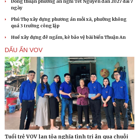
Đồng thuận phương án nghỉ Tết Nguyên đán 2027 dài 7
ngày
Phú Thọ xây dựng phương án mỗi xã, phường không
quá 3 trường công lập
Huế xây dựng đê ngầm, kè bảo vệ bãi biển Thuận An
DẤU ẤN VOV
Tuổi trẻ VOV lan tỏa nghĩa tình tri ân qua chuỗi