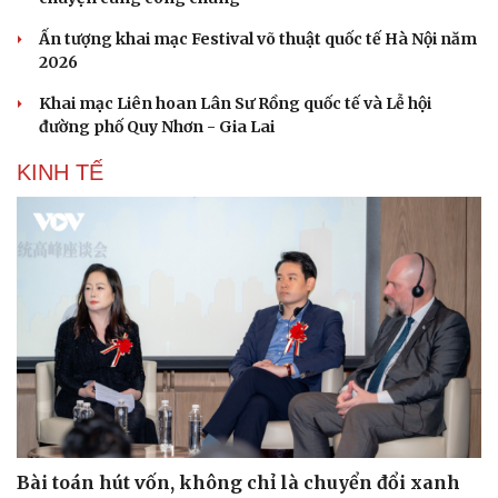
Ấn tượng khai mạc Festival võ thuật quốc tế Hà Nội năm
2026
Khai mạc Liên hoan Lân Sư Rồng quốc tế và Lễ hội
đường phố Quy Nhơn - Gia Lai
KINH TẾ
Sức khỏe
Đời sống
Dinh dưỡng - món ngon
Nhà đẹp
Cây thuốc
Blog
Sản phụ khoa
Tình yêu - Gia đình
Nhi khoa
Nam khoa
Làm đẹp - giảm cân
Phòng mạch online
Ăn sạch sống khỏe
Bài toán hút vốn, không chỉ là chuyển đổi xanh