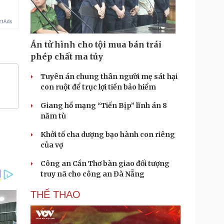
Án tử hình cho tội mua bán trái
phép chất ma túy
Tuyên án chung thân người mẹ sát hại
con ruột để trục lợi tiền bảo hiểm
Giang hồ mạng “Tiến Bịp” lĩnh án 8
năm tù
Khởi tố cha dượng bạo hành con riêng
của vợ
Công an Cần Thơ bàn giao đối tượng
truy nã cho công an Đà Nẵng
THỂ THAO