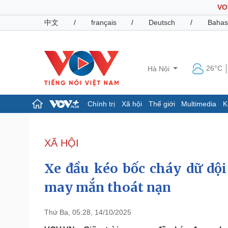
VO
中文
/
français
/
Deutsch
/
Bahas
26°C
Hà Nội
Chính trị
Xã hội
Thế giới
Multimedia
K
Chính trị
Xã hội
Đảng
Tin 24h
XÃ HỘI
Tổ chức nhân sự
Dự báo thời tiết
Quốc hội
Giáo dục
Xe đầu kéo bốc cháy dữ dội
Nhận diện sự thật
Dấu ấn VOV
Việc làm
may mắn thoát nạn
Biển đảo
Pháp luật
Quân sự - Quốc phòng
Thứ Ba, 05:28, 14/10/2025
Vụ án
Vũ khí