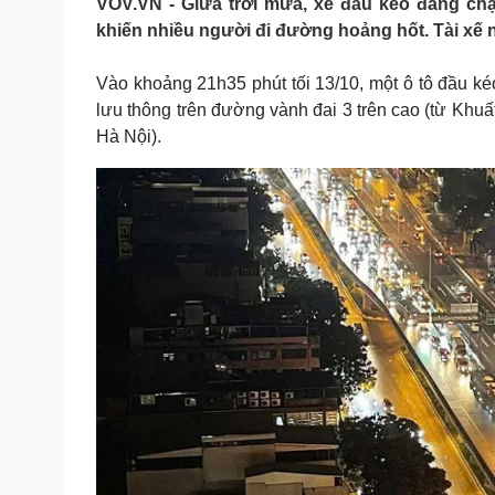
VOV.VN - Giữa trời mưa, xe đầu kéo đang ch
Tin nóng
Việt Nam
khiến nhiều người đi đường hoảng hốt. Tài xế n
Tư vấn luật
Phân tích
Vào khoảng 21h35 phút tối 13/10, một ô tô đầu 
lưu thông trên đường vành đai 3 trên cao (từ Kh
Sức khỏe
Đời sống
Hà Nội).
Dinh dưỡng - món ngon
Nhà đẹp
Cây thuốc
Blog
Sản phụ khoa
Tình yêu - Gia đình
Nhi khoa
Nam khoa
Làm đẹp - giảm cân
Phòng mạch online
Ăn sạch sống khỏe
Cải chính