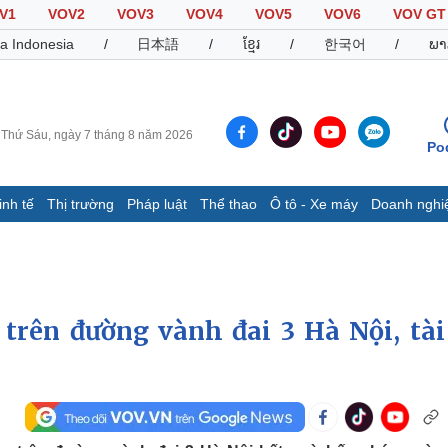
V1
VOV2
VOV3
VOV4
VOV5
VOV6
VOV GT
a Indonesia
/
日本語
/
ខ្មែរ
/
한국어
/
ພາ
Thứ Sáu, ngày 7 tháng 8 năm 2026
Po
inh tế
Thị trường
Pháp luật
Thể thao
Ô tô - Xe máy
Doanh nghi
Thế giới
Multimedia
K
Quan sát
Video
B
Cuộc sống đó đây
Ảnh
K
Hồ sơ
E-Magazine
 trên đường vành đai 3 Hà Nội, tài
Infographic
Thể thao
Ô tô - Xe máy
D
Bóng đá
Ô tô
T