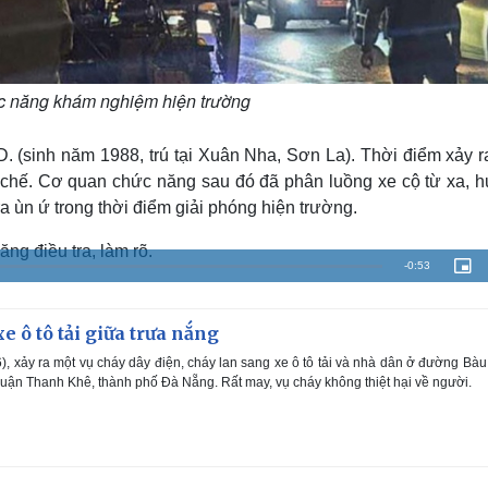
c năng khám nghiệm hiện trường
.D. (sinh năm 1988, trú tại Xuân Nha, Sơn La). Thời điểm xảy 
n chế. Cơ quan chức năng sau đó đã phân luồng xe cộ từ xa, 
a ùn ứ trong thời điểm giải phóng hiện trường.
g điều tra, làm rõ.
R
-
0:53
P
i
c
e
t
u
r
e ô tô tải giữa trưa nắng
m
e
-
i
), xảy ra một vụ cháy dây điện, cháy lan sang xe ô tô tải và nhà dân ở đường Bà
a
n
-
uận Thanh Khê, thành phố Đà Nẵng. Rất may, vụ cháy không thiệt hại về người.
P
i
i
c
t
n
u
r
e
i