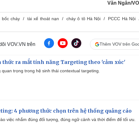
n
Văn Ngân/VO
g
ô bốc cháy
tài xế thoát nạn
cháy ô tô Hà Nội
PCCC Hà Nội
T
i
m
 dõi VOV.VN trên
Thêm VOV trên Goo
e
thức ra mắt tính năng Targeting theo 'cảm xúc'
quan trọng trong hệ sinh thái contextual targeting.
ting: 4 phương thức chọn trên hệ thống quảng cáo
ào việc nhắm đúng đối tượng, đúng ngữ cảnh và thời điểm để tối ưu.