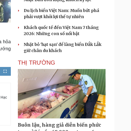
Du lịch biển Việt Nam: Muốn bứt phá
phải vượt khỏi lợi thế tự nhiên
Khách quốc tế đến Việt Nam 7 tháng
2026: Những con số nổi bật
ra hỏa
Nhặt bỏ 'hạt sạn' để làng biển Đắk Lắk
hướng
giữ chân du khách
THỊ TRƯỜNG
F
u
l
l
s
c
r
e
e
u Hạc
n
Buôn lậu, hàng giả diễn biến phức