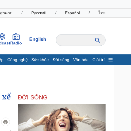
ສາລາວ
/
Русский
/
Español
/
ไทย
English
dcast
Radio
ệp
Công nghệ
Sức khỏe
Đời sống
Văn hóa
Giải trí
inh tế
Thị trường
ất động sản
Giá vàng
hởi nghiệp
Tiêu dùng
Tỷ giá
 xế
ĐỜI SỐNG
Chứng khoán
Giá cà phê
oanh nghiệp
Công nghệ
hông tin doanh nghiệp
Sành điệu