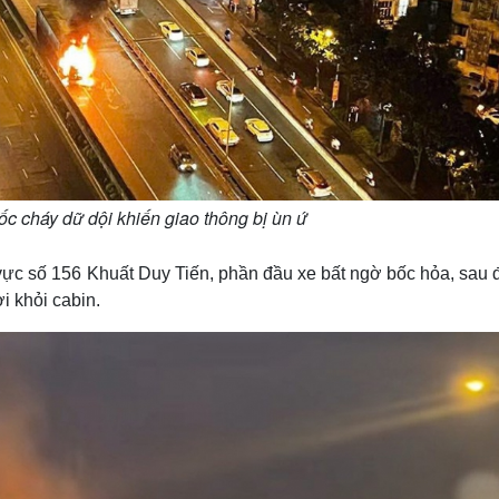
ốc cháy dữ dội khiến giao thông bị ùn ứ
ực số 156 Khuất Duy Tiến, phần đầu xe bất ngờ bốc hỏa, sau đó
i khỏi cabin.