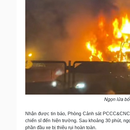
Ngọn lửa bốc
Nhận được tin báo, Phòng Cảnh sát PCCC&CNCH 
chiến sĩ đến hiện trường. Sau khoảng 30 phút, ng
phần đầu xe bị thiêu rụi hoàn toàn.