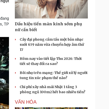
 ngụt
Doanh nghiệp 24h
Tin Công nghệ
Doanh nhân
Trải nghiệm
ì cộng đồng
Chuyển đổi số
 đang
Dấu hiệu tiền mãn kinh sớm phụ
n, TP
u lịch
Podcast
nữ cần biết
Tư vấn
Câu chuyện thời sự
Săn Tour
Đọc truyện đêm khuya
Cây đại phong cầm tấu một bản nhạc
heck-in
Cửa sổ tình yêu
suốt 639 năm vừa chuyển hợp âm thứ
Kể chuyện cho bé
17
Hạt giống tâm hồn
Hôm nay vào tiết lập Thu 2026: Thời
tiết sẽ thay đổi ra sao?
Bôi nhọ trên mạng: Thế giới xử lý người
tung tin xúc phạm thế nào?
Chi phí xây nhà mái Nhật 1 tầng 3
phòng ngủ 100m2 hết bao nhiêu tiền?
VĂN HÓA