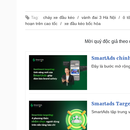
Tag:
cháy xe đầu kéo
vành đai 3 Hà Nội
ô t
hoạn trên cao tốc
xe đầu kéo bốc hỏa
Mời quý độc giả theo
SmartAds chính 
Đây là bước mở rộng 
Smartads Targe
SmartAds tập trung v