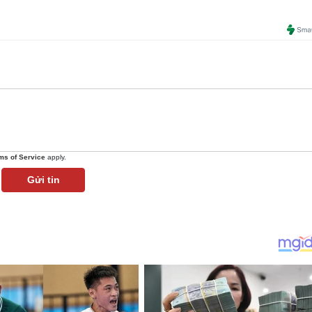
ms of Service
apply.
Gửi tin