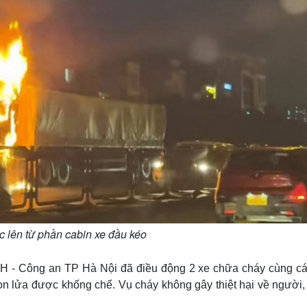
 lên từ phần cabin xe đầu kéo
- Công an TP Hà Nội đã điều động 2 xe chữa cháy cùng cá
ọn lửa được khống chế. Vụ cháy không gây thiệt hại về người,