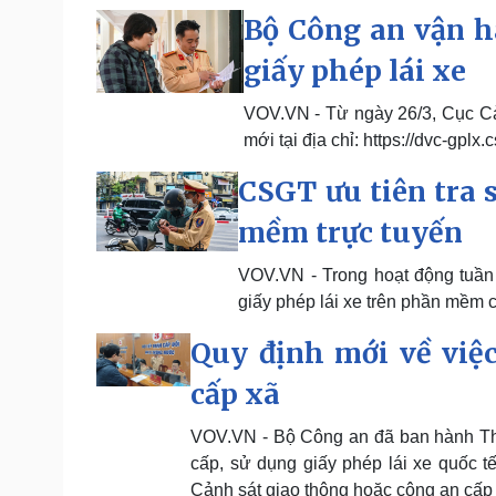
Bộ Công an vận h
giấy phép lái xe
VOV.VN - Từ ngày 26/3, Cục Cản
mới tại địa chỉ: https://dvc-gplx
CSGT ưu tiên tra s
mềm trực tuyến
VOV.VN - Trong hoạt động tuần t
giấy phép lái xe trên phần mềm 
Quy định mới về việc 
cấp xã
VOV.VN - Bộ Công an đã ban hành Thô
cấp, sử dụng giấy phép lái xe quốc tế
Cảnh sát giao thông hoặc công an cấp