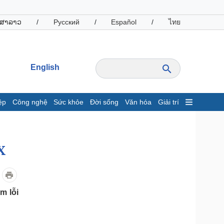
ສາລາວ
/
Русский
/
Español
/
ไทย
English
ệp
Công nghệ
Sức khỏe
Đời sống
Văn hóa
Giải trí
inh tế
Thị trường
ất động sản
Giá vàng
X
hởi nghiệp
Tiêu dùng
Tỷ giá
Chứng khoán
Giá cà phê
m lỗi
oanh nghiệp
Công nghệ
hông tin doanh nghiệp
Sành điệu