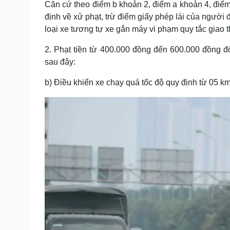
Căn cứ theo điểm b khoản 2, điểm a khoản 4, điể
Tin nóng
Việt Nam
định về xử phạt, trừ điểm giấy phép lái của người 
Tư vấn luật
Phân tích
loại xe tương tự xe gắn máy vi phạm quy tắc giao
2. Phạt tiền từ 400.000 đồng đến 600.000 đồng đố
Sức khỏe
Đời sống
sau đây:
Dinh dưỡng - món ngon
Nhà đẹp
Cây thuốc
Blog
b) Điều khiển xe chạy quá tốc độ quy định từ 05 k
Sản phụ khoa
Tình yêu - Gia đình
Nhi khoa
Nam khoa
Làm đẹp - giảm cân
Phòng mạch online
Ăn sạch sống khỏe
Cải chính