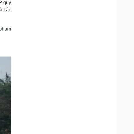
P quy
Doanh nghiệp 24h
Tin Công nghệ
và các
Doanh nhân
Trải nghiệm
ì cộng đồng
Chuyển đổi số
 phạm
u lịch
Podcast
Tư vấn
Câu chuyện thời sự
Săn Tour
Đọc truyện đêm khuya
heck-in
Cửa sổ tình yêu
Kể chuyện cho bé
Hạt giống tâm hồn