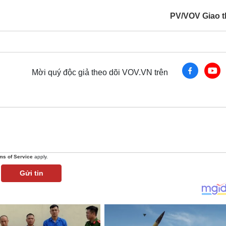
PV/VOV Giao 
Mời quý độc giả theo dõi VOV.VN trên
ms of Service
apply.
Gửi tin