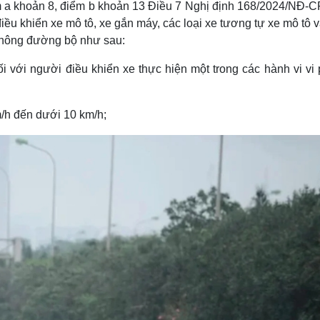
m a khoản 8, điểm b khoản 13 Điều 7 Nghị định 168/2024/NĐ-C
Lịch thi đấu bóng đá
Xe máy
điều khiển xe mô tô, xe gắn máy, các loại xe tương tự xe mô tô 
Thế giới thể thao
Tư vấn
eSports
V
 thông đường bộ như sau:
Hậu trường
i với người điều khiển xe thực hiện một trong các hành vi vi
Văn hóa
Giải trí
D
Sân khấu - Điện ảnh
Nghệ sĩ
Văn học
Thời trang
m/h đến dưới 10 km/h;
Âm nhạc
Sao Việt
c
Di sản