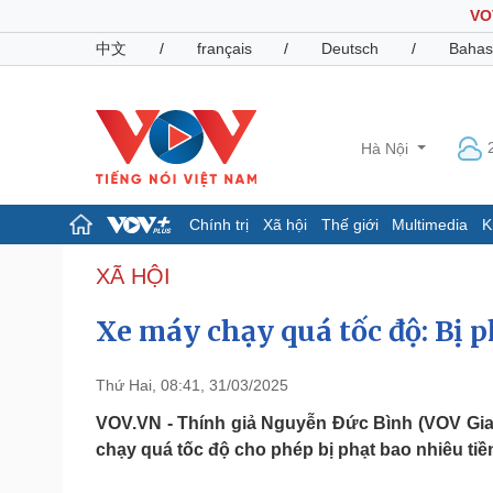
VO
中文
/
français
/
Deutsch
/
Bahas
Hà Nội
Chính trị
Xã hội
Thế giới
Multimedia
K
Chính trị
Xã hội
XÃ HỘI
Đảng
Tin 24h
Xe máy chạy quá tốc độ: Bị p
Tổ chức nhân sự
Dự báo thời tiết
Quốc hội
Giáo dục
Nhận diện sự thật
Dấu ấn VOV
Thứ Hai, 08:41, 31/03/2025
Việc làm
Biển đảo
VOV.VN - Thính giả Nguyễn Đức Bình (VOV Giao 
chạy quá tốc độ cho phép bị phạt bao nhiêu tiề
Pháp luật
Quân sự - Quốc phòng
Vụ án
Vũ khí