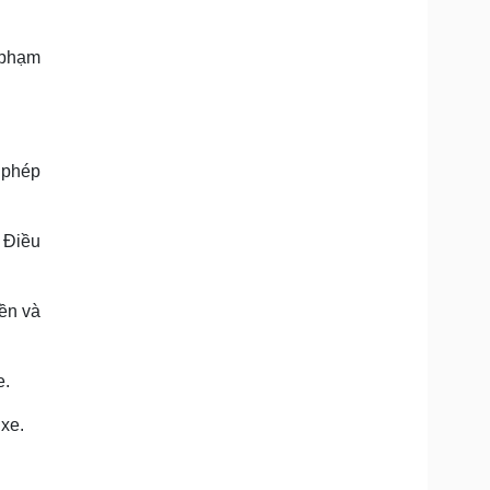
i phạm
y phép
8 Điều
iền và
e.
xe.