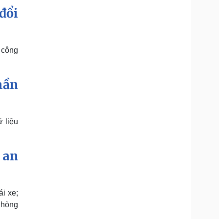
đổi
 công
hần
 liệu
 an
i xe;
 Phòng