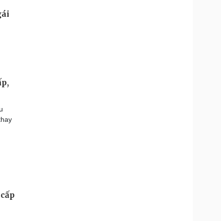
ấp,
u
thay
 cấp