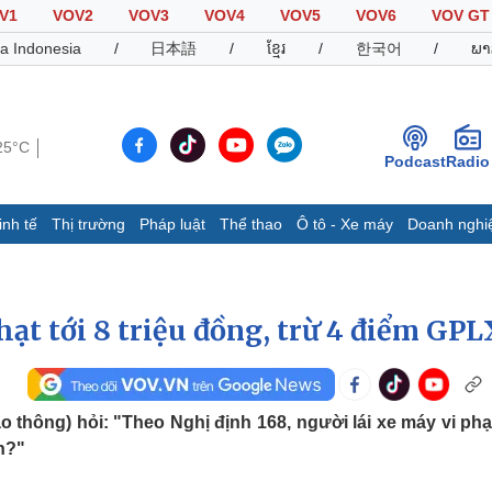
V1
VOV2
VOV3
VOV4
VOV5
VOV6
VOV GT
a Indonesia
/
日本語
/
ខ្មែរ
/
한국어
/
ພາ
25°C
Podcast
Radio
inh tế
Thị trường
Pháp luật
Thể thao
Ô tô - Xe máy
Doanh nghi
Thế giới
Multimedia
K
Quan sát
Video
B
hạt tới 8 triệu đồng, trừ 4 điểm GPL
Cuộc sống đó đây
Ảnh
K
Hồ sơ
E-Magazine
Infographic
thông) hỏi: "Theo Nghị định 168, người lái xe máy vi phạ
n?"
Thể thao
Ô tô - Xe máy
D
Bóng đá
Ô tô
T