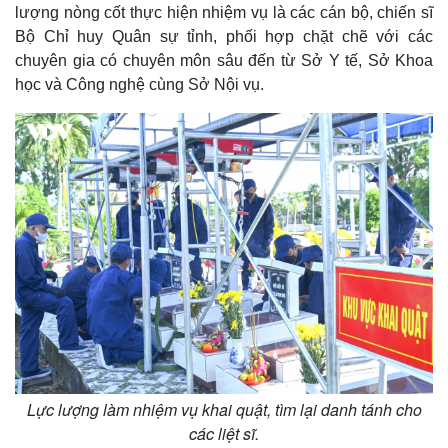
lượng nòng cốt thực hiện nhiệm vụ là các cán bộ, chiến sĩ
Bộ Chỉ huy Quân sự tỉnh, phối hợp chặt chẽ với các
chuyên gia có chuyên môn sâu đến từ Sở Y tế, Sở Khoa
học và Công nghệ cùng Sở Nội vụ.
Thế giới
Multimedia
Quan sát
Video
Cuộc sống đó đây
Ảnh
Hồ sơ
E-Magazine
Infographic
Lực lượng làm nhiệm vụ khai quật, tìm lại danh tánh cho
các liệt sĩ.