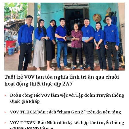
Tuổi trẻ VOV lan tỏa nghĩa tình tri ân qua chuỗi
hoạt động thiết thực dịp 27/7
Đoàn công tác VOV làm việc với Tập đoàn Truyền thông
Quốc gia Pháp
VOV TP.HCM bàn cách "chạm Gen Z" trên đa nền tảng
VOV, TTXVN, Báo Nhân dân ký kết hợp tác truyền thông
với Viện KSND tối cao