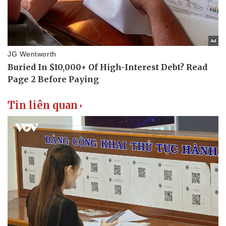
Thể thao
Ô tô - Xe máy
Bóng đá
Ô tô
Lịch thi đấu bóng đá
Xe máy
Thế giới thể thao
Tư vấn
eSports
Hậu trường
Tin liên quan