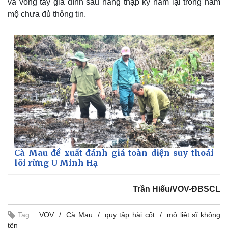
và vòng tay gia đình sau hàng thập kỷ nằm lại trong nấm
mộ chưa đủ thông tin.
Cà Mau đề xuất đánh giá toàn diện suy thoái
lõi rừng U Minh Hạ
Trần Hiếu/VOV-ĐBSCL
Tag:
VOV
Cà Mau
quy tập hài cốt
mộ liệt sĩ không
tên