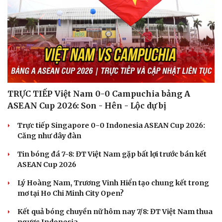
TRỰC TIẾP Việt Nam 0-0 Campuchia bảng A
ASEAN Cup 2026: Son - Hên - Lộc dự bị
Trực tiếp Singapore 0-0 Indonesia ASEAN Cup 2026:
Căng như dây đàn
Tin bóng đá 7-8: ĐT Việt Nam gặp bất lợi trước bán kết
ASEAN Cup 2026
Du lịch
Podcast
Lý Hoàng Nam, Trương Vinh Hiển tạo chung kết trong
Tư vấn
Câu chuyện thời sự
mơ tại Ho Chi Minh City Open?
Săn Tour
Đọc truyện đêm khuya
check-in
Cửa sổ tình yêu
Kết quả bóng chuyền nữ hôm nay 7/8: ĐT Việt Nam thua
Kể chuyện cho bé