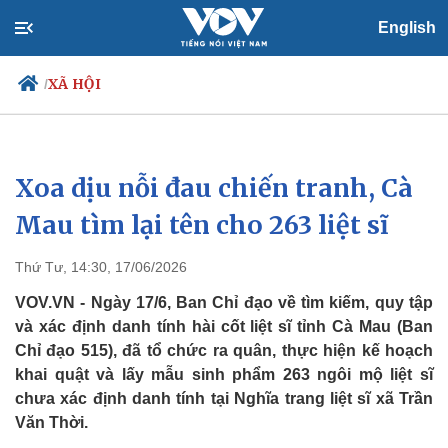
English
XÃ HỘI
/
Xoa dịu nỗi đau chiến tranh, Cà
Chính trị
Xã hội
Đảng
Tin 24h
Mau tìm lại tên cho 263 liệt sĩ
Tổ chức nhân sự
Dự báo thời tiết
Quốc hội
Giáo dục
Thứ Tư, 14:30, 17/06/2026
Nhận diện sự thật
Dấu ấn VOV
Việc làm
VOV.VN - Ngày 17/6, Ban Chỉ đạo về tìm kiếm, quy tập
Biển đảo
và xác định danh tính hài cốt liệt sĩ tỉnh Cà Mau (Ban
Chỉ đạo 515), đã tổ chức ra quân, thực hiện kế hoạch
khai quật và lấy mẫu sinh phẩm 263 ngôi mộ liệt sĩ
chưa xác định danh tính tại Nghĩa trang liệt sĩ xã Trần
Văn Thời.