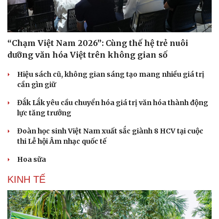
“Chạm Việt Nam 2026”: Cùng thế hệ trẻ nuôi
dưỡng văn hóa Việt trên không gian số
Hiệu sách cũ, không gian sáng tạo mang nhiều giá trị
Sức khỏe
Đời sống
cần gìn giữ
Dinh dưỡng - món ngon
Nhà đẹp
Cây thuốc
Blog
Đắk Lắk yêu cầu chuyển hóa giá trị văn hóa thành động
Sản phụ khoa
Tình yêu - Gia đình
lực tăng trưởng
Nhi khoa
Nam khoa
Đoàn học sinh Việt Nam xuất sắc giành 8 HCV tại cuộc
Làm đẹp - giảm cân
thi Lễ hội Âm nhạc quốc tế
Phòng mạch online
Hoa sữa
Ăn sạch sống khỏe
KINH TẾ