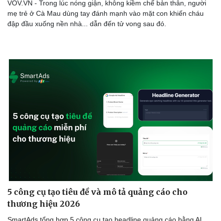
VOV.VN - Trong lúc nóng giận, không kiềm chế bản thân, người
mẹ trẻ ở Cà Mau dùng tay đánh mạnh vào mặt con khiến cháu
đập đầu xuống nền nhà... dẫn đến tử vong sau đó.
Doanh nghiệp
Công nghệ
Thông tin doanh nghiệp
Sành điệu
Doanh nghiệp 24h
Tin Công nghệ
Doanh nhân
Trải nghiệm
Vì cộng đồng
Chuyển đổi số
5 công cụ tạo tiêu đề và mô tả quảng cáo cho
thương hiệu 2026
SmartAds tổng hợp 5 công cụ tạo headline quảng cáo bằng AI