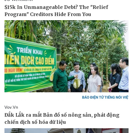
Vụ án
Vũ khí
Tin nóng
Việt Nam
Tư vấn luật
Phân tích