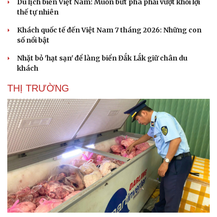
Du lịch biển Việt Nam: Muốn bứt phá phải vượt khỏi lợi
thế tự nhiên
Khách quốc tế đến Việt Nam 7 tháng 2026: Những con
số nổi bật
Nhặt bỏ 'hạt sạn' để làng biển Đắk Lắk giữ chân du
khách
THỊ TRƯỜNG
Văn hóa
Giải trí
Sân khấu - Điện ảnh
Nghệ sĩ
Văn học
Thời trang
Âm nhạc
Sao Việt
Di sản