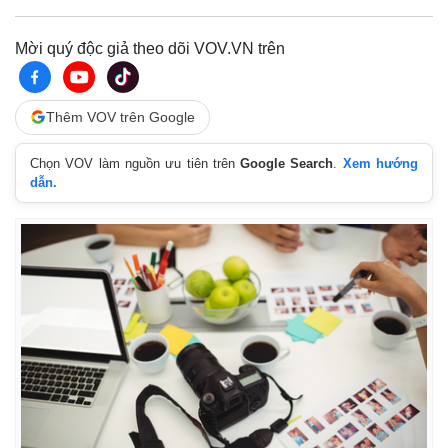
Mời quý độc giả theo dõi VOV.VN trên
Thêm VOV trên Google
Chọn VOV làm nguồn ưu tiên trên
Google Search
.
Xem hướng
dẫn.
Kinh tế
Thị trường
Bất động sản
Giá vàng
Khởi nghiệp
Tiêu dùng
Tỷ giá
Chứng khoán