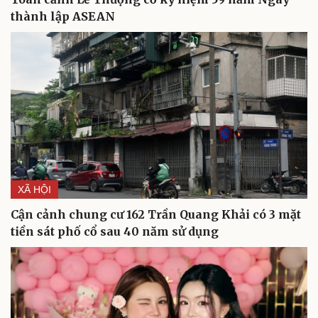
thành lập ASEAN
XÃ HỘI
Cận cảnh chung cư 162 Trần Quang Khải có 3 mặt
tiền sát phố cổ sau 40 năm sử dụng