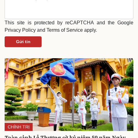
This site is protected by reCAPTCHA and the Google
Privacy Policy
and
Terms of Service
apply.
Gửi tin
Văn hóa
Giải trí
Sân khấu - Điện ảnh
Nghệ sĩ
Văn học
Thời trang
Âm nhạc
Sao Việt
CHÍNH TRỊ
Di sản
Toàn cảnh Lễ Thượng cờ kỷ niệm 59 năm Ngày