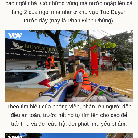
các ngôi nhà. Có những vùng mà nước ngập lên cả
tầng 2 của ngôi nhà như ở khu vực Túc Duyên
trước đây (nay là Phan Đình Phùng).
Kinh tế
Thị trường
Bất động sản
Giá vàng
Khởi nghiệp
Tiêu dùng
Tỷ giá
Chứng khoán
Giá cà phê
Theo tìm hiểu của phóng viên, phần lớn người dân
đều an toàn, trước hết họ tự tìm lên chỗ cao để
tránh lũ và đợi cứu hộ, đợi phát nhu yếu phẩm.