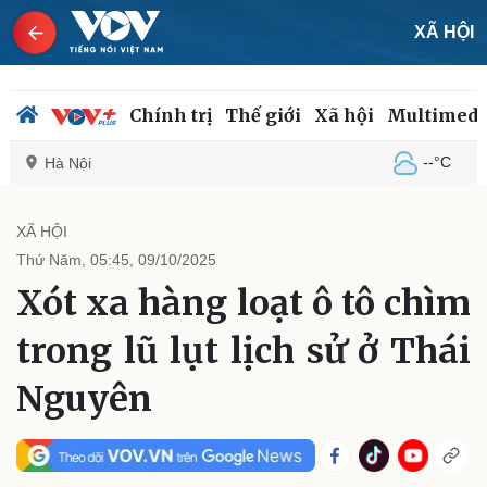
XÃ HỘI
Chính trị
Thế giới
Xã hội
Multimedi
--°C
Hà Nội
XÃ HỘI
Thứ Năm, 05:45, 09/10/2025
Chính trị
Xã hội
Xót xa hàng loạt ô tô chìm
Đảng
Tin 24h
Tổ chức nhân sự
Dự báo thời tiết
trong lũ lụt lịch sử ở Thái
Quốc hội
Giáo dục
Nhận diện sự thật
Dấu ấn VOV
Nguyên
Việc làm
Biển đảo