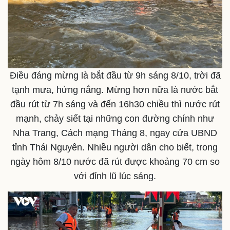
Thể thao
Ô tô - Xe máy
Điều đáng mừng là bắt đầu từ 9h sáng 8/10, trời đã
Bóng đá
Ô tô
Lịch thi đấu bóng đá
Xe máy
tạnh mưa, hửng nắng. Mừng hơn nữa là nước bắt
Thế giới thể thao
Tư vấn
đầu rút từ 7h sáng và đến 16h30 chiều thì nước rút
eSports
mạnh, chảy siết tại những con đường chính như
Hậu trường
Nha Trang, Cách mạng Tháng 8, ngay cửa UBND
tỉnh Thái Nguyên. Nhiều người dân cho biết, trong
ngày hôm 8/10 nước đã rút được khoảng 70 cm so
với đỉnh lũ lúc sáng.