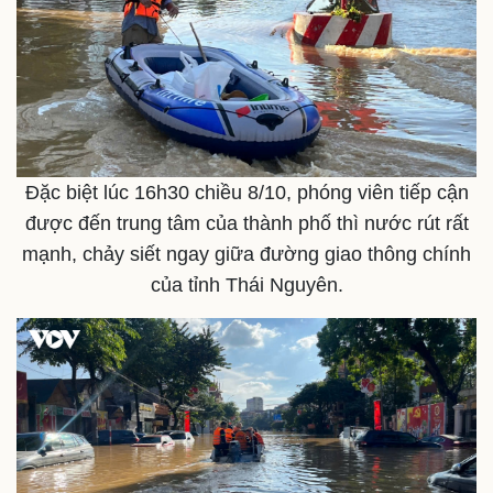
Đặc biệt lúc 16h30 chiều 8/10, phóng viên tiếp cận
được đến trung tâm của thành phố thì nước rút rất
mạnh, chảy siết ngay giữa đường giao thông chính
của tỉnh Thái Nguyên.
Doanh nghiệp
Công nghệ
Thông tin doanh nghiệp
Sành điệu
Doanh nghiệp 24h
Tin Công nghệ
Doanh nhân
Trải nghiệm
Vì cộng đồng
Chuyển đổi số