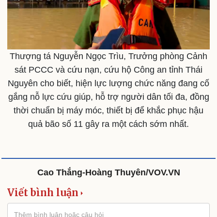
Sức khỏe
Đời sống
Dinh dưỡng - món ngon
Nhà đẹp
Cây thuốc
Blog
Thượng tá Nguyễn Ngọc Trìu, Trưởng phòng Cảnh
Sản phụ khoa
Tình yêu - Gia đình
sát PCCC và cứu nạn, cứu hộ Công an tỉnh Thái
Nhi khoa
Nguyên cho biết, hiện lực lượng chức năng đang cố
Nam khoa
Làm đẹp - giảm cân
gắng nỗ lực cứu giúp, hỗ trợ người dân tối đa, đồng
Phòng mạch online
thời chuẩn bị máy móc, thiết bị để khắc phục hậu
Ăn sạch sống khỏe
quả bão số 11 gây ra một cách sớm nhất.
Cao Thắng-Hoàng Thuyên/VOV.VN
Viết bình luận