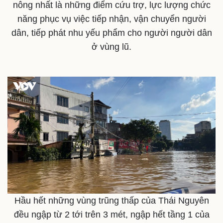
nông nhất là những điểm cứu trợ, lực lượng chức
Thế giới
Multimedia
năng phục vụ việc tiếp nhận, vận chuyển người
Quan sát
Video
dân, tiếp phát nhu yếu phẩm cho người người dân
Cuộc sống đó đây
Ảnh
Hồ sơ
E-Magazine
ở vùng lũ.
Infographic
Hầu hết những vùng trũng thấp của Thái Nguyên
đều ngập từ 2 tới trên 3 mét, ngập hết tầng 1 của