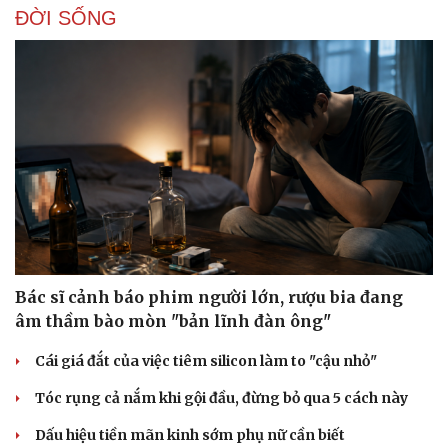
ĐỜI SỐNG
Bác sĩ cảnh báo phim người lớn, rượu bia đang
âm thầm bào mòn "bản lĩnh đàn ông"
Cái giá đắt của việc tiêm silicon làm to "cậu nhỏ"
Tóc rụng cả nắm khi gội đầu, đừng bỏ qua 5 cách này
Dấu hiệu tiền mãn kinh sớm phụ nữ cần biết