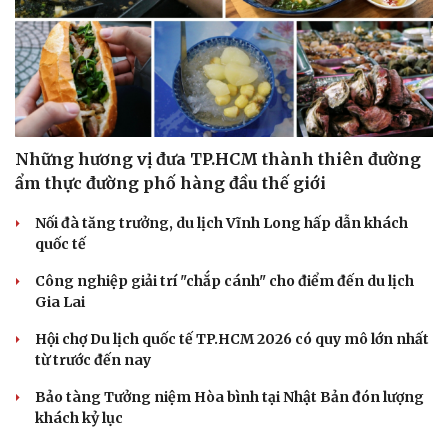
Doanh nghiệp
Công nghệ
Thông tin doanh nghiệp
Sành điệu
Doanh nghiệp 24h
Tin Công nghệ
Doanh nhân
Trải nghiệm
Vì cộng đồng
Chuyển đổi số
Những hương vị đưa TP.HCM thành thiên đường
ẩm thực đường phố hàng đầu thế giới
Nối đà tăng trưởng, du lịch Vĩnh Long hấp dẫn khách
quốc tế
Công nghiệp giải trí "chắp cánh" cho điểm đến du lịch
Gia Lai
Hội chợ Du lịch quốc tế TP.HCM 2026 có quy mô lớn nhất
từ trước đến nay
Bảo tàng Tưởng niệm Hòa bình tại Nhật Bản đón lượng
khách kỷ lục