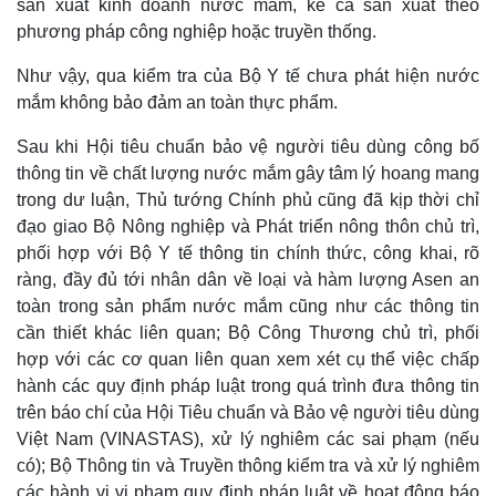
sản xuất kinh doanh nước mắm, kể cả sản xuất theo
phương pháp công nghiệp hoặc truyền thống.
Như vậy, qua kiểm tra của Bộ Y tế chưa phát hiện nước
mắm không bảo đảm an toàn thực phẩm.
Sau khi Hội tiêu chuẩn bảo vệ người tiêu dùng công bố
thông tin về chất lượng nước mắm gây tâm lý hoang mang
trong dư luận, Thủ tướng Chính phủ cũng đã kịp thời chỉ
đạo giao Bộ Nông nghiệp và Phát triển nông thôn chủ trì,
phối hợp với Bộ Y tế thông tin chính thức, công khai, rõ
ràng, đầy đủ tới nhân dân về loại và hàm lượng Asen an
toàn trong sản phẩm nước mắm cũng như các thông tin
cần thiết khác liên quan; Bộ Công Thương chủ trì, phối
hợp với các cơ quan liên quan xem xét cụ thể việc chấp
hành các quy định pháp luật trong quá trình đưa thông tin
trên báo chí của Hội Tiêu chuẩn và Bảo vệ người tiêu dùng
Việt Nam (VINASTAS), xử lý nghiêm các sai phạm (nếu
Kinh tế
Thị trường
có); Bộ Thông tin và Truyền thông kiểm tra và xử lý nghiêm
Bất động sản
Giá vàng
các hành vi vi phạm quy định pháp luật về hoạt động báo