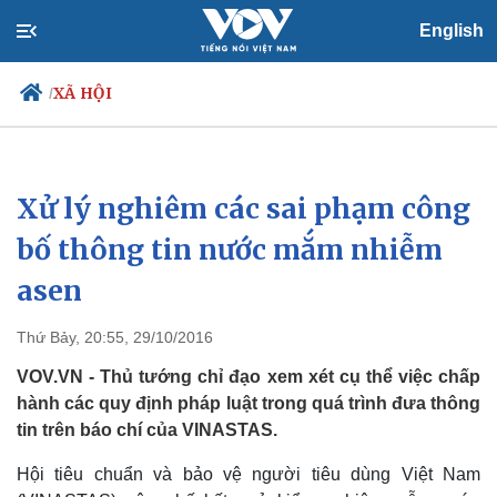
English
XÃ HỘI
/
Xử lý nghiêm các sai phạm công
Chính trị
Xã hội
Đảng
Tin 24h
bố thông tin nước mắm nhiễm
Tổ chức nhân sự
Dự báo thời tiết
asen
Quốc hội
Giáo dục
Nhận diện sự thật
Dấu ấn VOV
Việc làm
Thứ Bảy, 20:55, 29/10/2016
Biển đảo
VOV.VN - Thủ tướng chỉ đạo xem xét cụ thể việc chấp
hành các quy định pháp luật trong quá trình đưa thông
tin trên báo chí của VINASTAS.
Hội tiêu chuẩn và bảo vệ người tiêu dùng Việt Nam