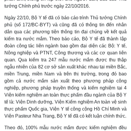
tướng Chính phủ trước ngày 22/10/2016.
Ngày 22/10, Bộ Y tế đã có báo cáo trình Thủ tướng Chính
phủ (số 172/BC-BYT) và cũng đã có thông tin đến nhân
Thế giới
Multimedia
dân qua các phương tiện thông tin đại chúng về kết quả
Quan sát
Video
kiểm tra nước mắm. Theo báo cáo, Bộ Y tế đã thành lập
Cuộc sống đó đây
Ảnh
đoàn công tác liên ngành bao gồm đại diện các Bộ: Y tế,
Hồ sơ
E-Magazine
Nông nghiệp và PTNT, Công thương và các cơ quan liên
Infographic
quan. Qua kiểm tra 247 mẫu nước mắm được thu thập
ngẫu nhiên của 82 cơ sở sản xuất khác nhau tại miền Bắc,
miền Trung, miền Nam và trên thị trường, trong đó bao
gồm cả nước mắm sản xuất theo phương pháp công
nghiệp, phương pháp truyền thống và kiểm nghiệm tại 4
Viện kiểm nghiệm an toàn thực phẩm đầu ngành của Bộ Y
tế là: Viện Dinh dưỡng, Viện Kiểm nghiệm An toàn vệ sinh
thực phẩm Quốc gia, Viện Y tế công cộng Hồ Chí Minh và
Viện Pasteur Nha Trang, Bộ Y tế đã có kết luận chính thức.
Theo đó, 100% mẫu nước mắm được kiểm nghiệm đều