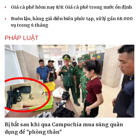
Giá cà phê hôm nay 8/8: Giá cà phê trong nước ổn định
Buôn lậu, hàng giả diễn biến phức tạp, xử lý gần 68.000
vụ trong 6 tháng
PHÁP LUẬT
Sức khỏe
Đời sống
Dinh dưỡng - món ngon
Nhà đẹp
Cây thuốc
Blog
Sản phụ khoa
Tình yêu - Gia đình
Bị bắt sau khi qua Campuchia mua súng quân
Nhi khoa
dụng để "phòng thân"
Nam khoa