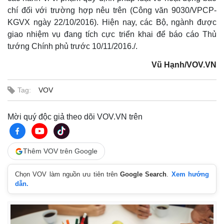
Khởi nghiệp
Tiêu dùng
chí đối với trường hợp nêu trên (Công văn 9030/VPCP-
Tỷ giá
KGVX ngày 22/10/2016). Hiện nay, các Bộ, ngành được
Chứng khoán
Giá cà phê
giao nhiệm vụ đang tích cực triển khai để báo cáo Thủ
tướng Chính phủ trước 10/11/2016./.
Vũ Hạnh/VOV.VN
Tag:
VOV
Mời quý độc giả theo dõi VOV.VN trên
Thêm VOV trên Google
Chọn VOV làm nguồn ưu tiên trên
Google Search
.
Xem hướng
dẫn.