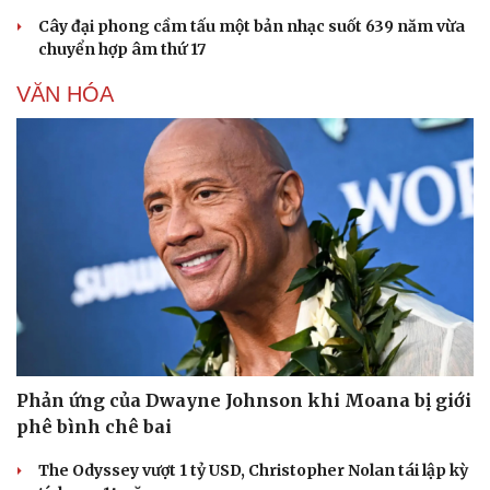
Cây đại phong cầm tấu một bản nhạc suốt 639 năm vừa
chuyển hợp âm thứ 17
VĂN HÓA
Thể thao
Ô tô - Xe máy
Bóng đá
Ô tô
Lịch thi đấu bóng đá
Xe máy
Thế giới thể thao
Tư vấn
eSports
Hậu trường
Phản ứng của Dwayne Johnson khi Moana bị giới
phê bình chê bai
The Odyssey vượt 1 tỷ USD, Christopher Nolan tái lập kỳ