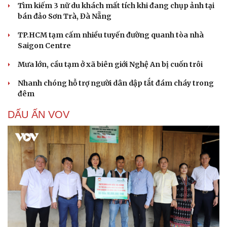
Tìm kiếm 3 nữ du khách mất tích khi đang chụp ảnh tại
bán đảo Sơn Trà, Đà Nẵng
TP.HCM tạm cấm nhiều tuyến đường quanh tòa nhà
Saigon Centre
Mưa lớn, cầu tạm ở xã biên giới Nghệ An bị cuốn trôi
Du lịch
Podcast
Tư vấn
Câu chuyện thời sự
Nhanh chóng hỗ trợ người dân dập tắt đám cháy trong
Săn Tour
Đọc truyện đêm khuya
đêm
check-in
Cửa sổ tình yêu
Kể chuyện cho bé
DẤU ẤN VOV
Hạt giống tâm hồn