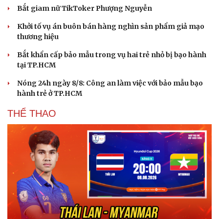
Làm đẹp - giảm cân
Bắt giam nữ TikToker Phượng Nguyễn
Phòng mạch online
Ăn sạch sống khỏe
Khởi tố vụ án buôn bán hàng nghìn sản phẩm giả mạo
thương hiệu
Bắt khẩn cấp bảo mẫu trong vụ hai trẻ nhỏ bị bạo hành
tại TP.HCM
Nóng 24h ngày 8/8: Công an làm việc với bảo mẫu bạo
hành trẻ ở TP.HCM
THỂ THAO