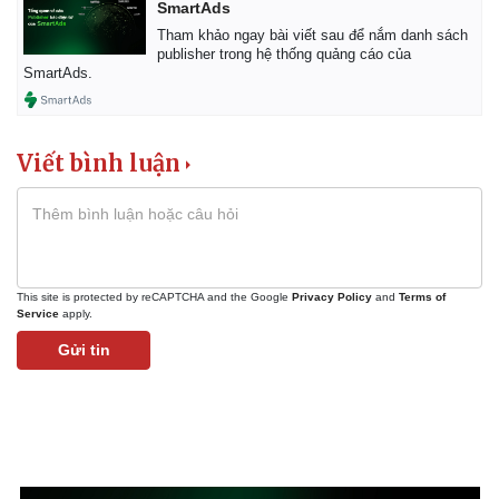
SmartAds
Tham khảo ngay bài viết sau để nắm danh sách
publisher trong hệ thống quảng cáo của
SmartAds.
Viết bình luận
This site is protected by reCAPTCHA and the Google
Privacy Policy
and
Terms of
Service
apply.
Pháp luật
Quân sự - Quốc phòng
Gửi tin
Vụ án
Vũ khí
Tin nóng
Việt Nam
Tư vấn luật
Phân tích