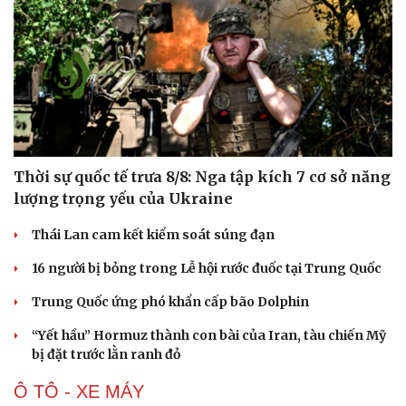
Thời sự quốc tế trưa 8/8: Nga tập kích 7 cơ sở năng
lượng trọng yếu của Ukraine
Thái Lan cam kết kiểm soát súng đạn
Văn hóa
Giải trí
16 người bị bỏng trong Lễ hội rước đuốc tại Trung Quốc
Sân khấu - Điện ảnh
Nghệ sĩ
Văn học
Thời trang
Trung Quốc ứng phó khẩn cấp bão Dolphin
Âm nhạc
Sao Việt
Di sản
“Yết hầu” Hormuz thành con bài của Iran, tàu chiến Mỹ
bị đặt trước lằn ranh đỏ
Ô TÔ - XE MÁY