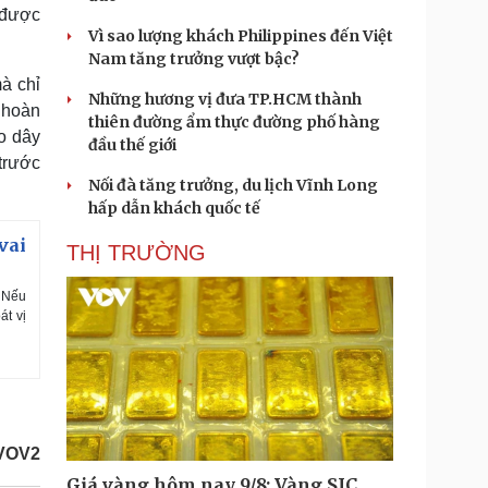
 được
Vì sao lượng khách Philippines đến Việt
Nam tăng trưởng vượt bậc?
à chỉ
Những hương vị đưa TP.HCM thành
 hoàn
thiên đường ẩm thực đường phố hàng
ạo dây
đầu thế giới
trước
Nối đà tăng trưởng, du lịch Vĩnh Long
hấp dẫn khách quốc tế
vai
THỊ TRƯỜNG
. Nếu
át vị
/VOV2
Giá vàng hôm nay 9/8: Vàng SJC