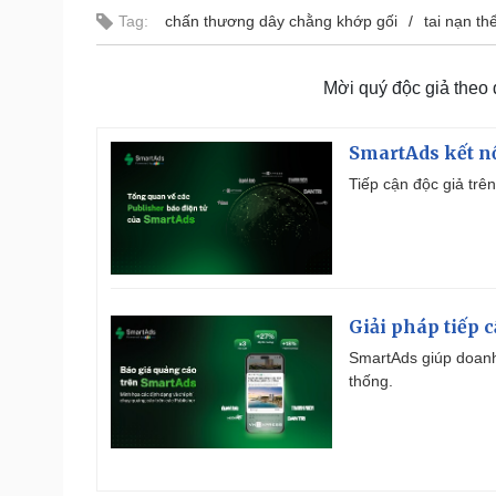
Tag:
chấn thương dây chằng khớp gối
tai nạn th
Mời quý độc giả theo
SmartAds kết nố
Tiếp cận độc giả trên
Giải pháp tiếp 
SmartAds giúp doanh
thống.