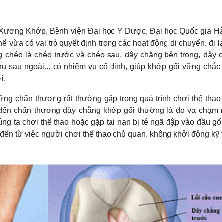
Lịch thi đấu bóng đá
Xe máy
Thế giới thể thao
Tư vấn
eSports
V
ương Khớp, Bệnh viện Đại học Y Dược, Đại học Quốc gia Hà
Hậu trường
ể vừa có vai trò quyết định trong các hoạt động di chuyển, đi l
Văn hóa
Giải trí
D
 chéo là chéo trước và chéo sau, dây chằng bên trong, dây 
hu sau ngoài... có nhiệm vụ cố định, giúp khớp gối vững chắc
Sân khấu - Điện ảnh
Nghệ sĩ
Văn học
Thời trang
i.
Âm nhạc
Sao Việt
c
ng chấn thương rất thường gặp trong quá trình chơi thể thao
Di sản
n đến chấn thương dây chằng khớp gối thường là do va chạm
úng ta chơi thể thao hoặc gặp tai nạn bị té ngã đập vào đầu gố
 đến từ việc người chơi thể thao chủ quan, không khởi động kỹ