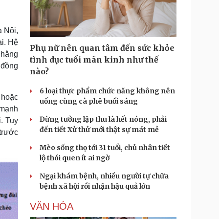
Doanh nghiệp 24h
Tin Công nghệ
Doanh nhân
Trải nghiệm
ì cộng đồng
Chuyển đổi số
 Nội,
ại. Hệ
Phụ nữ nên quan tâm đến sức khỏe
u lịch
Podcast
chằng
tình dục tuổi mãn kinh như thế
 đồng
Tư vấn
Câu chuyện thời sự
nào?
Săn Tour
Đọc truyện đêm khuya
heck-in
Cửa sổ tình yêu
6 loại thực phẩm chức năng không nên
 hoặc
Kể chuyện cho bé
uống cùng cà phê buổi sáng
Hạt giống tâm hồn
 mạnh
Đừng tưởng lập thu là hết nóng, phải
i. Tuy
đến tiết Xử thử mới thật sự mát mẻ
 trước
Mèo sống thọ tới 31 tuổi, chủ nhân tiết
lộ thói quen ít ai ngờ
Ngại khám bệnh, nhiều người tự chữa
bệnh xã hội rồi nhận hậu quả lớn
VĂN HÓA