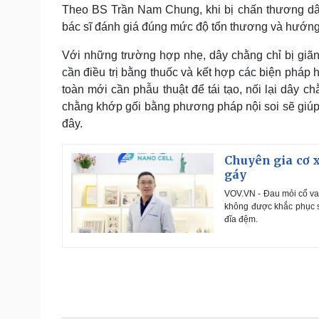
Theo BS Trần Nam Chung, khi bị chấn thương dây
bác sĩ đánh giá đúng mức độ tổn thương và hướng d
Với những trường hợp nhẹ, dây chằng chỉ bị giã
cần điều trị bằng thuốc và kết hợp các biện pháp
toàn mới cần phẫu thuật để tái tạo, nối lại dây ch
chằng khớp gối bằng phương pháp nội soi sẽ giú
đây.
Chuyên gia cơ x
gáy
VOV.VN - Đau mỏi cổ vai
không được khắc phục s
đĩa đệm.