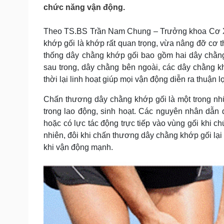
Tin nóng
Việt Nam
chức năng vận động.
Tư vấn luật
Phân tích
Theo TS.BS Trần Nam Chung – Trưởng khoa Cơ X
khớp gối là khớp rất quan trọng, vừa nâng đỡ cơ th
Sức khỏe
Đời sống
thống dây chằng khớp gối bao gồm hai dây chằng
sau trong, dây chằng bên ngoài, các dây chằng k
Dinh dưỡng - món ngon
Nhà đẹp
Cây thuốc
Blog
thời lại linh hoạt giúp mọi vận động diễn ra thuận lợ
Sản phụ khoa
Tình yêu - Gia đình
Chấn thương dây chằng khớp gối là một trong nhữ
Nhi khoa
Nam khoa
trong lao động, sinh hoạt. Các nguyên nhân dẫ
Làm đẹp - giảm cân
hoặc có lực tác động trực tiếp vào vùng gối khi ch
Phòng mạch online
nhiên, đôi khi chấn thương dây chằng khớp gối lại
Ăn sạch sống khỏe
khi vận động mạnh.
Cải chính