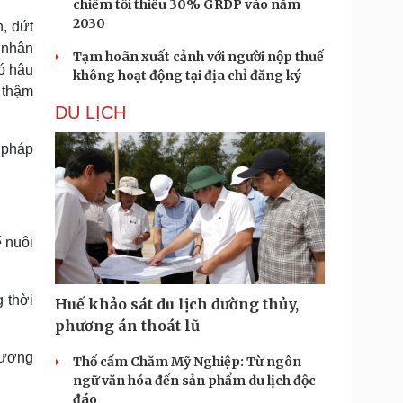
chiếm tối thiểu 30% GRDP vào năm
2030
h, đứt
 nhân
Tạm hoãn xuất cảnh với người nộp thuế
đó hậu
không hoạt động tại địa chỉ đăng ký
, thậm
DU LỊCH
 pháp
 nuôi
g thời
Huế khảo sát du lịch đường thủy,
phương án thoát lũ
thương
Thổ cẩm Chăm Mỹ Nghiệp: Từ ngôn
ngữ văn hóa đến sản phẩm du lịch độc
đáo