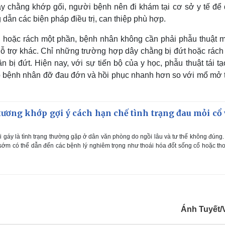
 chằng khớp gối, người bệnh nên đi khám tại cơ sở y tế để
ẫn các biện pháp điều trị, can thiệp phù hợp.
n hoặc rách một phần, bệnh nhân không cần phải phẫu thuật m
 hỗ trợ khác. Chỉ những trường hợp dây chằng bị đứt hoặc rách
ằn bị đứt. Hiện nay, với sự tiến bộ của y học, phẫu thuật tái t
p bệnh nhân đỡ đau đớn và hồi phục nhanh hơn so với mổ mở 
ương khớp gợi ý cách hạn chế tình trạng đau mỏi cổ 
 gáy là tình trạng thường gặp ở dân văn phòng do ngồi lâu và tư thế không đúng
ớm có thể dẫn đến các bệnh lý nghiêm trọng như thoái hóa đốt sống cổ hoặc tho
Ánh Tuyết