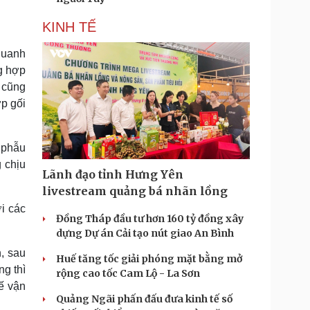
KINH TẾ
quanh
g hợp
, cũng
p gối
 phẫu
 chịu
Lãnh đạo tỉnh Hưng Yên
livestream quảng bá nhãn lồng
ới các
Đồng Tháp đầu tư hơn 160 tỷ đồng xây
dựng Dự án Cải tạo nút giao An Bình
, sau
Huế tăng tốc giải phóng mặt bằng mở
ng thì
rộng cao tốc Cam Lộ - La Sơn
ế vận
Quảng Ngãi phấn đấu đưa kinh tế số