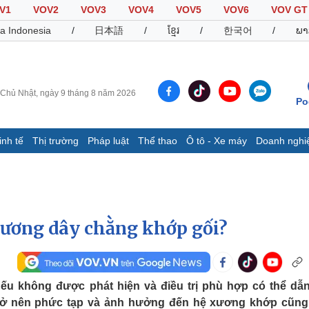
V1
VOV2
VOV3
VOV4
VOV5
VOV6
VOV GT
a Indonesia
/
日本語
/
ខ្មែរ
/
한국어
/
ພາ
Chủ Nhật, ngày 9 tháng 8 năm 2026
Po
inh tế
Thị trường
Pháp luật
Thể thao
Ô tô - Xe máy
Doanh nghi
Thế giới
Multimedia
K
Quan sát
Video
B
Cuộc sống đó đây
Ảnh
K
Hồ sơ
E-Magazine
thương dây chằng khớp gối?
Infographic
Thể thao
Ô tô - Xe máy
D
u không được phát hiện và điều trị phù hợp có thể dẫ
 trở nên phức tạp và ảnh hưởng đến hệ xương khớp cũn
Bóng đá
Ô tô
T