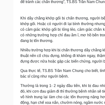
để tránh các chấn thương”, TS.BS Trần Nam Chung
Khi dây chằng khớp gối bị chấn thương, người b
khớp gối. Hoặc có người đi lại bình thường nhưng
có cảm giác khớp gối bị lỏng lẻo, cảm giác chân k
có những trường hợp chỉ đau âm ỉ, mơ hồ bên tro
đang bị tổn thương.
Nhiều trường hợp khi bị chấn thương dây chằng kh
thuật nên cố chịu đựng, không đi khám ngay, thậm
đựng được nữa hoặc gặp các biến chứng, người b
Qua thực tế, TS.BS Trần Nam Chung cho biết, tình 
bác sĩ cũng như người bệnh.
Thường là trong 1- 2 ngày đầu tiên, khi bị đau n
đó, khi cơn đau giảm đi thì thường bệnh nhân sẽ tiếp
vô hình trung lại làm cho các tổn thương nặng hơ
động, hạn chế xoa nắn, chườm nóng, ngâm nước