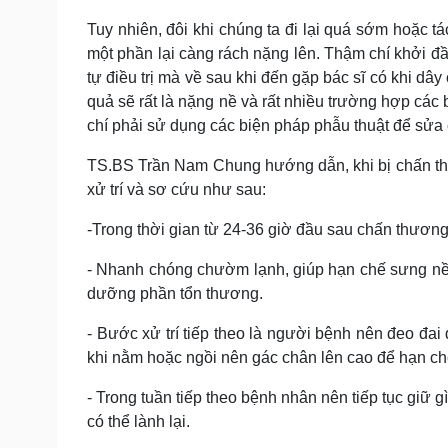
Tuy nhiên, đôi khi chúng ta đi lại quá sớm hoặc t
một phần lại càng rách nặng lên. Thậm chí khởi 
tự điều trị mà về sau khi đến gặp bác sĩ có khi dâ
quả sẽ rất là nặng nề và rất nhiều trường hợp các b
chí phải sử dụng các biện pháp phẫu thuật để sửa 
TS.BS Trần Nam Chung hướng dẫn, khi bị chấn th
xử trí và sơ cứu như sau:
-Trong thời gian từ 24-36 giờ đầu sau chấn thươn
- Nhanh chóng chườm lạnh, giúp hạn chế sưng nề
dưỡng phần tổn thương.
- Bước xử trí tiếp theo là người bệnh nên đeo đai
khi nằm hoặc ngồi nên gác chân lên cao để hạn ch
- Trong tuần tiếp theo bệnh nhân nên tiếp tục giữ g
có thể lành lại.