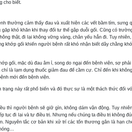
 cho biết.
ệnh thường cảm thấy đau và xuất hiện các vết bầm tím, sưng 
 gặp khó khăn khi thay đổi tư thế gập duỗi gối. Cũng có trườn
hông thật, đi lại không vững vàng, chân yếu hẳn đi. Tuy nhiên
ng khớp gối khiến người bệnh rất khó nhận biết dây chằng khớ
ớp gối, mặc dù đau âm ỉ, song do ngại đến bệnh viện, sợ phải
 chí là lạm dụng thuốc giảm đau để cầm cự. Chỉ đến khi không
ệnh mới đến bệnh viện.
trạng này rất phổ biến và đó thực sự là một thách thức đối v
hiều thì người bệnh sẽ giữ gìn, không dám vận động. Tuy nhiên
 tục đi lại và tự điều trị. Nhưng nếu chúng ta điều trị không đú
n. Nguyên tắc cơ bản khi xử trí các tổn thương gân là hạn ch
 nóng…