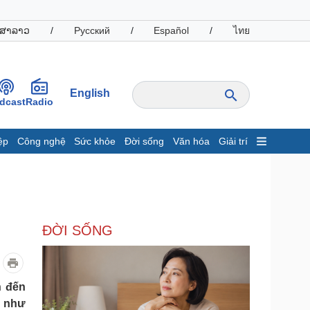
ສາລາວ
/
Русский
/
Español
/
ไทย
English
dcast
Radio
ệp
Công nghệ
Sức khỏe
Đời sống
Văn hóa
Giải trí
inh tế
Thị trường
ất động sản
Giá vàng
hởi nghiệp
Tiêu dùng
Tỷ giá
ĐỜI SỐNG
Chứng khoán
Giá cà phê
oanh nghiệp
Công nghệ
n đến
g như
hông tin doanh nghiệp
Sành điệu