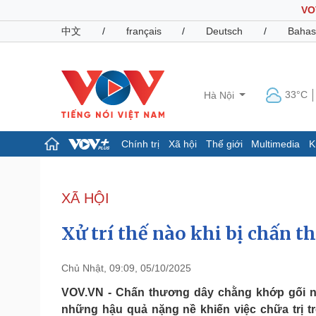
VO
中文
/
français
/
Deutsch
/
Bahas
33°C
Hà Nội
Chính trị
Xã hội
Thế giới
Multimedia
K
Chính trị
Xã hội
Đảng
Tin 24h
XÃ HỘI
Tổ chức nhân sự
Dự báo thời tiết
Quốc hội
Giáo dục
Xử trí thế nào khi bị chấn 
Nhận diện sự thật
Dấu ấn VOV
Việc làm
Biển đảo
Chủ Nhật, 09:09, 05/10/2025
Pháp luật
Quân sự - Quốc phòng
VOV.VN - Chấn thương dây chằng khớp gối nế
những hậu quả nặng nề khiến việc chữa trị
Vụ án
Vũ khí