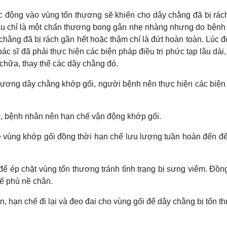
ác động vào vùng tổn thương sẽ khiến cho dây chằng đã bị rác
đầu chỉ là một chấn thương bong gân nhẹ nhàng nhưng do bệnh
y chằng đã bị rách gần hết hoặc thậm chí là đứt hoàn toàn. Lúc 
ác sĩ đã phải thực hiện các biện pháp điều trị phức tạp lâu dài
chữa, thay thế các dây chằng đó.
ương dây chằng khớp gối, người bệnh nên thực hiện các biện
g, bệnh nhân nên hạn chế vận động khớp gối.
 vùng khớp gối đồng thời hạn chế lưu lượng tuần hoàn đến để
 để ép chặt vùng tổn thương tránh tình trạng bị sưng viêm. Đồn
ế phù nề chân.
ìn, hạn chế đi lại và đeo đai cho vùng gối để dây chằng bị tổn 