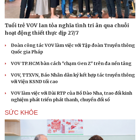
Tuổi trẻ VOV lan tỏa nghĩa tình tri ân qua chuỗi
hoạt động thiết thực dịp 27/7
Đoàn công tác VOV làm việc với Tập đoàn Truyền thông
Quốc gia Pháp
VOV TP.HCM bàn cách "chạm Gen Z" trên đa nền tảng
VOV, TTXVN, Báo Nhân dân ký kết hợp tác truyền thông
với Viện KSND tối cao
VOV làm việc với Đài RTP của Bồ Đào Nha, trao đổi kinh
nghiệm phát triển phát thanh, chuyển đổi số
SỨC KHỎE