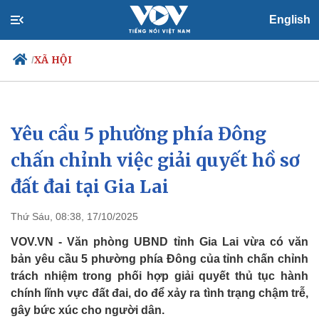
English
XÃ HỘI
/
Yêu cầu 5 phường phía Đông
Chính trị
Xã hội
Đảng
Tin 24h
chấn chỉnh việc giải quyết hồ sơ
Tổ chức nhân sự
Dự báo thời tiết
đất đai tại Gia Lai
Quốc hội
Giáo dục
Nhận diện sự thật
Dấu ấn VOV
Việc làm
Thứ Sáu, 08:38, 17/10/2025
Biển đảo
VOV.VN - Văn phòng UBND tỉnh Gia Lai vừa có văn
bản yêu cầu 5 phường phía Đông của tỉnh chấn chỉnh
trách nhiệm trong phối hợp giải quyết thủ tục hành
chính lĩnh vực đất đai, do để xảy ra tình trạng chậm trễ,
gây bức xúc cho người dân.