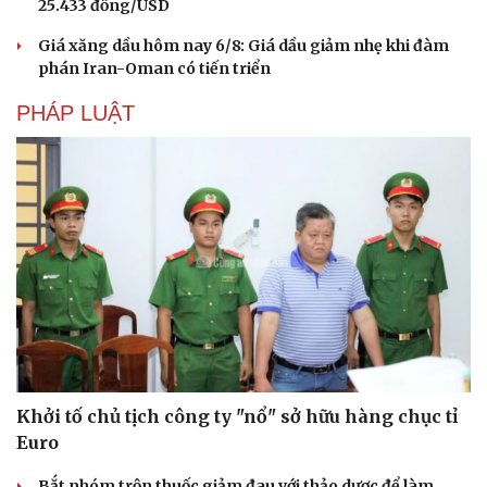
25.433 đồng/USD
Giá xăng dầu hôm nay 6/8: Giá dầu giảm nhẹ khi đàm
phán Iran-Oman có tiến triển
PHÁP LUẬT
Khởi tố chủ tịch công ty "nổ" sở hữu hàng chục tỉ
Euro
Bắt nhóm trộn thuốc giảm đau với thảo dược để làm