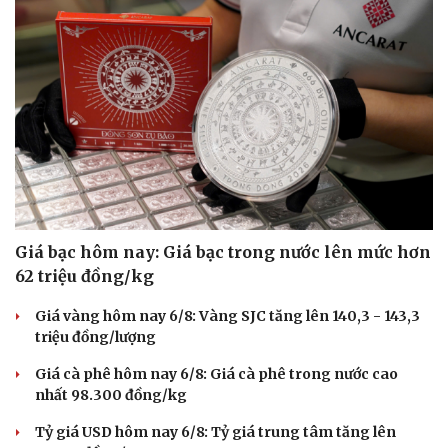
Giá bạc hôm nay: Giá bạc trong nước lên mức hơn
62 triệu đồng/kg
Văn hóa
Giải trí
Giá vàng hôm nay 6/8: Vàng SJC tăng lên 140,3 - 143,3
Sân khấu - Điện ảnh
Nghệ sĩ
triệu đồng/lượng
Văn học
Thời trang
Âm nhạc
Sao Việt
Giá cà phê hôm nay 6/8: Giá cà phê trong nước cao
Di sản
nhất 98.300 đồng/kg
Tỷ giá USD hôm nay 6/8: Tỷ giá trung tâm tăng lên