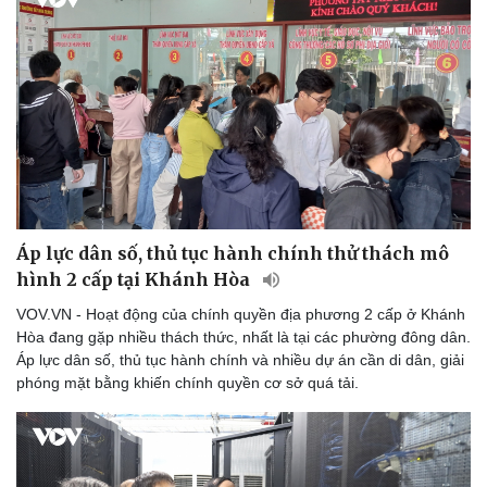
Thể thao
Ô tô - Xe máy
Bóng đá
Ô tô
Lịch thi đấu bóng đá
Xe máy
Thế giới thể thao
Tư vấn
eSports
Hậu trường
Áp lực dân số, thủ tục hành chính thử thách mô
hình 2 cấp tại Khánh Hòa
VOV.VN - Hoạt động của chính quyền địa phương 2 cấp ở Khánh
Hòa đang gặp nhiều thách thức, nhất là tại các phường đông dân.
Áp lực dân số, thủ tục hành chính và nhiều dự án cần di dân, giải
phóng mặt bằng khiến chính quyền cơ sở quá tải.