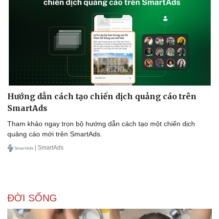
Doanh nghiệp
Công nghệ
Thông tin doanh nghiệp
Sành điệu
Doanh nghiệp 24h
Tin Công nghệ
Doanh nhân
Trải nghiệm
Vì cộng đồng
Chuyển đổi số
Hướng dẫn cách tạo chiến dịch quảng cáo trên
SmartAds
Tham khảo ngay trọn bộ hướng dẫn cách tạo một chiến dịch
quảng cáo mới trên SmartAds.
| SmartAds
ĐỜI SỐNG