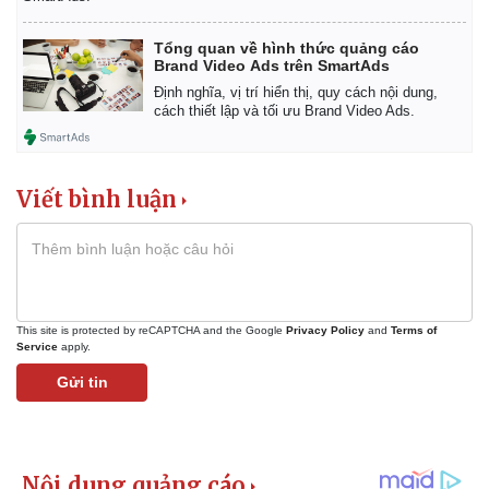
Tổng quan về hình thức quảng cáo
Brand Video Ads trên SmartAds
Định nghĩa, vị trí hiển thị, quy cách nội dung,
cách thiết lập và tối ưu Brand Video Ads.
Viết bình luận
This site is protected by reCAPTCHA and the Google
Privacy Policy
and
Terms of
Service
apply.
Kinh tế
Thị trường
Gửi tin
Bất động sản
Giá vàng
Khởi nghiệp
Tiêu dùng
Tỷ giá
Chứng khoán