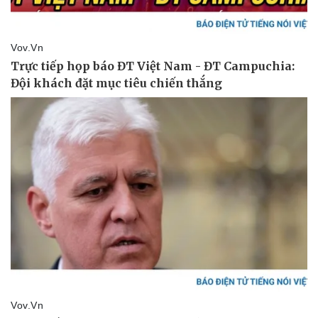
Vụ án
Vũ khí
Tin nóng
Việt Nam
Tư vấn luật
Phân tích