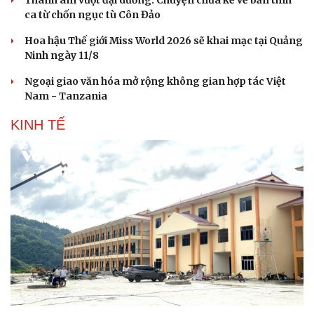
Thanh âm vượt đại dương: Chuyện chưa kể về bản tình
ca từ chốn ngục tù Côn Đảo
Hoa hậu Thế giới Miss World 2026 sẽ khai mạc tại Quảng
Ninh ngày 11/8
Ngoại giao văn hóa mở rộng không gian hợp tác Việt
Nam - Tanzania
Sức khỏe
Đời sống
KINH TẾ
Dinh dưỡng - món ngon
Nhà đẹp
Cây thuốc
Blog
Sản phụ khoa
Tình yêu - Gia đình
Nhi khoa
Nam khoa
Làm đẹp - giảm cân
Phòng mạch online
Ăn sạch sống khỏe