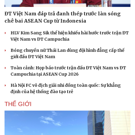
ĐT Việt Nam đáp trả đanh thép trước làn sóng
chê bai ASEAN Cup từ Indonesia
HLV Kim Sang Sik thể hiện khiếu hài hước trước trận ĐT
Việt Nam vs ĐT Campuchia
Bóng chuyền nữ Thái Lan dùng đội hình đẳng cấp thế
giới đấu ĐT Việt Nam
Toàn cảnh: Họp báo trước trận đấu ĐT Việt Nam vs ĐT
Campuchia tại ASEAN Cup 2026
Hà Nội FC vô địch giải nhi đồng toàn quốc: Sự khẳng
định của hệ thống đào tạo trẻ
THẾ GIỚI
Du lịch
Podcast
Tư vấn
Câu chuyện thời sự
Săn Tour
Đọc truyện đêm khuya
check-in
Cửa sổ tình yêu
Kể chuyện cho bé