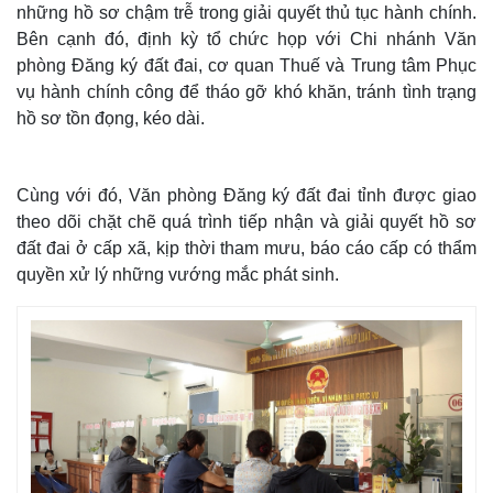
những hồ sơ chậm trễ trong giải quyết thủ tục hành chính.
Bên cạnh đó, định kỳ tổ chức họp với Chi nhánh Văn
phòng Đăng ký đất đai, cơ quan Thuế và Trung tâm Phục
vụ hành chính công để tháo gỡ khó khăn, tránh tình trạng
hồ sơ tồn đọng, kéo dài.
Cùng với đó, Văn phòng Đăng ký đất đai tỉnh được giao
theo dõi chặt chẽ quá trình tiếp nhận và giải quyết hồ sơ
đất đai ở cấp xã, kịp thời tham mưu, báo cáo cấp có thẩm
quyền xử lý những vướng mắc phát sinh.
Thế giới
Multimedia
Quan sát
Video
Cuộc sống đó đây
Ảnh
Hồ sơ
E-Magazine
Infographic