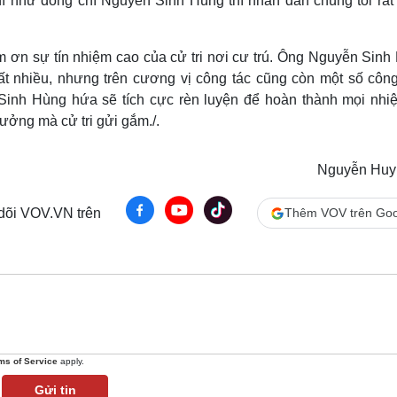
 như đồng chí Nguyễn Sinh Hùng thì nhân dân chúng tôi rất
m ơn sự tín nhiệm cao của cử tri nơi cư trú. Ông Nguyễn Sinh
ất nhiều, nhưng trên cương vị công tác cũng còn một số công
nh Hùng hứa sẽ tích cực rèn luyện để hoàn thành mọi nhi
ưởng mà cử tri gửi gắm./.
Nguyễn Hu
 dõi VOV.VN trên
Thêm VOV trên Goo
ms of Service
apply.
Gửi tin