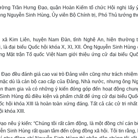
Lịch thi đấu bóng đá
Xe máy
phường Trần Hưng Đạo, quận Hoàn Kiếm tổ chức Hội nghị lấy ý
Thế giới thể thao
Tư vấn
ới ông Nguyễn Sinh Hùng, Ủy viên Bộ Chính trị, Phó Thủ tướng 
eSports
V
Hậu trường
Văn hóa
Giải trí
D
 xã Kim Liên, huyện Nam Đàn, tỉnh Nghệ An, hiện thường tr
Sân khấu - Điện ảnh
Nghệ sĩ
là đại biểu Quốc hội khóa X, XI, XII. Ông Nguyễn Sinh Hùng
Văn học
Thời trang
 Mặt trận Tổ quốc Việt Nam giới thiệu ứng cử đại biểu Quố
Âm nhạc
Sao Việt
c
Di sản
g Đạo đều đánh giá cao vai trò Đảng viên cũng như trách nhiệm
 mặc dù là cán bộ cao cấp của Đảng, Nhà nước, nhưng ông N
ên tham gia và có những ý kiến đóng góp đến hoạt động chun
 Sinh Hùng đủ điều kiện và phẩm chất để ứng cử đại biểu Quốc
hội khóa XIII là hoàn toàn xứng đáng. Tất cả các cử tri nhất 
 khóa XIII.
ạo nêu ý kiến: “Chúng tôi rất cảm động, là một đồng chí cán b
ễn Sinh Hùng rất quan tâm đến cộng đồng xã hội. Tôi tin rằng