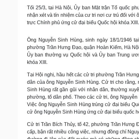
Tin nóng
Việt Nam
Tối 25/3, tại Hà Nội, Ủy ban Mặt trận Tổ quốc 
Tư vấn luật
Phân tích
nhận xét và tín nhiệm của cư tri nơi cư trú đối v
trực Chính phủ ứng cử đại biểu Quốc hội khóa XIII.
Sức khỏe
Đời sống
Ông Nguyễn Sinh Hùng, sinh ngày 18/1/1946 tại
Dinh dưỡng - món ngon
Nhà đẹp
phường Trần Hưng Đạo, quận Hoàn Kiếm, Hà Nội, 
Cây thuốc
Blog
Ủy ban thường vụ Quốc hội và Ủy ban Trung ương
Sản phụ khoa
Tình yêu - Gia đình
Nhi khoa
khóa XIII.
Nam khoa
Tại Hội nghị, hầu hết các cử tri phường Trần Hưn
Làm đẹp - giảm cân
Phòng mạch online
dân của ông Nguyễn Sinh Hùng. Cử tri cho rằng,
Ăn sạch sống khỏe
Sinh Hùng rất gần gũi với nhân dân, thường xuy
phường, tổ dân phố. Theo các cử tri, ông Nguyễn
Cải chính
Việc ông Nguyễn Sinh Hùng trúng cử đại biểu Quốc 
cử ông Nguyễn Sinh Hùng ứng cử đại biểu quốc hội
Cử tri Trần Bích Thủy, tổ 42, phường Trần Hưng Đ
cấp, bận rất nhiều công việc, nhưng đồng chí Nguy