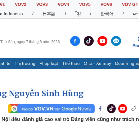
V1
VOV2
VOV3
VOV4
VOV5
VOV6
VOV GT
a Indonesia
/
日本語
/
ខ្មែរ
/
한국어
/
ພາ
Thứ Sáu, ngày 7 tháng 8 năm 2026
Po
inh tế
Thị trường
Pháp luật
Thể thao
Ô tô - Xe máy
Doanh nghi
Thế giới
Multimedia
K
Quan sát
Video
B
ướng Nguyễn Sinh Hùng
Cuộc sống đó đây
Ảnh
K
Hồ sơ
E-Magazine
Infographic
 Nội đều đánh giá cao vai trò Đảng viên cũng như trách 
Thể thao
Ô tô - Xe máy
D
Bóng đá
Ô tô
T