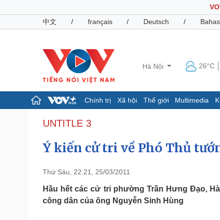
VO
中文
/
français
/
Deutsch
/
Bahas
26°C
Hà Nội
Chính trị
Xã hội
Thế giới
Multimedia
K
Chính trị
Xã hội
UNTITLE 3
Đảng
Tin 24h
Ý kiến cử tri về Phó Thủ t
Tổ chức nhân sự
Dự báo thời tiết
Quốc hội
Giáo dục
Nhận diện sự thật
Dấu ấn VOV
Thứ Sáu, 22:21, 25/03/2011
Việc làm
Biển đảo
Hầu hết các cử tri phường Trần Hưng Đạo, Hà
công dân của ông Nguyễn Sinh Hùng
Pháp luật
Quân sự - Quốc phòng
Vụ án
Vũ khí