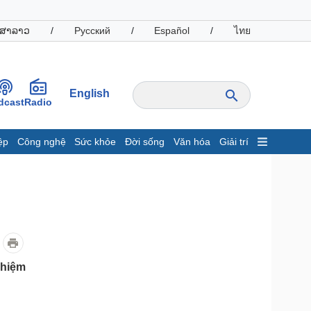
ສາລາວ
/
Русский
/
Español
/
ไทย
English
dcast
Radio
ệp
Công nghệ
Sức khỏe
Đời sống
Văn hóa
Giải trí
inh tế
Thị trường
ất động sản
Giá vàng
hởi nghiệp
Tiêu dùng
Tỷ giá
Chứng khoán
Giá cà phê
nhiệm
oanh nghiệp
Công nghệ
hông tin doanh nghiệp
Sành điệu