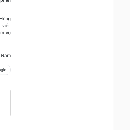
 phấn
 Hùng
 việc
ệm vụ
y Nam
gle