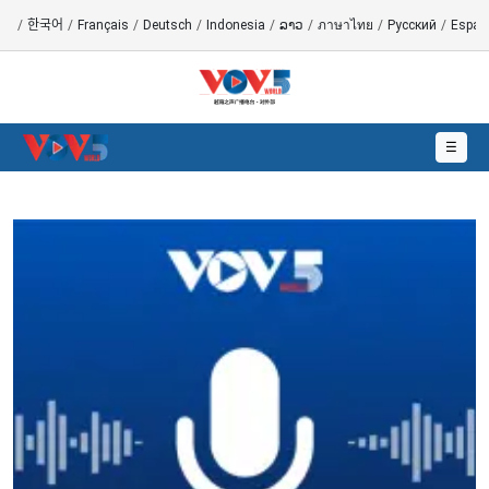
語
/
한국어
/
Français
/
Deutsch
/
Indonesia
/
ລາວ
/
ภาษาไทย
/
Русский
/
Españ
☰