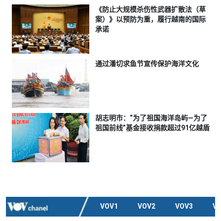
《防止大规模杀伤性武器扩散法（草
案）》以预防为重，履行越南的国际
承诺
通过潘切求鱼节宣传保护海洋文化
胡志明市：“为了祖国海洋岛屿—为了
祖国前线”基金接收捐款超过91亿越盾
VOV1
VOV2
VOV3
V