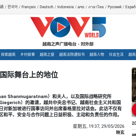
語
/
한국어
/
Français
/
Deutsch
/
Indonesia
/
ລາວ
/
ภาษาไทย
/
Русский
/
Españ
探索越南
乡村故事
越南之窗
越南法院通知书
越南人物
社会生活
越南
在国际舞台上的地位
man Shanmugaratnam）和夫人，以及国际战略研究所
n Giegerich）的邀请，越共中央总书记、越南社会主义共和国
1日对新加坡进行国事访问并出席香格里拉对话会。此访不仅有
区和平、安全与合作问题上日益积极、主动和负责任的作用。
2
星期五, 19:37, 29/05/2026
映玄
越