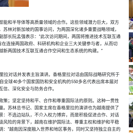
智能和半导体等高质量领域的合作。这些领域潜力巨大，双方
，苏林对新加坡的国事访问，为两国深化诸多重要战略领域，
副部长阮孟强表示：“此次访问期间，两国将推进技术互联互通
，旨在连接两国政府、科研机构和企业三大关键参与者，从而切
越新两国技术互联互通合作空间和生态系统的构建。”
格里拉对话并发表主旨演讲。香格里拉对话由国际战略研究所于
自全球40多个国家国防和安全机构的550多名代表出席本届对
互信、深化安全与防务合作。
政策；坚定坚持和平、合作和尊重国际法的原则。这种一贯性
量。苏林总书记、国家主席在香格里拉的演讲也为越南提供了
景：不选边站队，不介入权力博弈，而是积极促进合作、对话
级风险的背景下，越南在维护国际法、尊重主权和维护和平稳
调：“越南因深度融入世界和地区事务，同时又坚持独立自主的