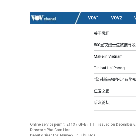
VOV1
VOV2
关于我们
500昼夜烈士遗骸搜寻
Make in Vietnam
Tin bai Hai Phong
“您对越南知多少”有奖
仁爱之窗
听友论坛
Online service permit: 2113 / GP-BTTTT issued on December 6
Director:
Pho Cam Hoa
Deputy Director:
Nguyen Thi Thu Hoa