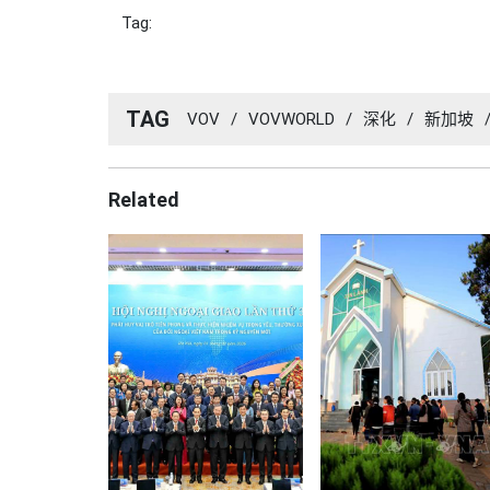
Tag:
TAG
VOV
/
VOVWORLD
/
深化
/
新加坡
Related