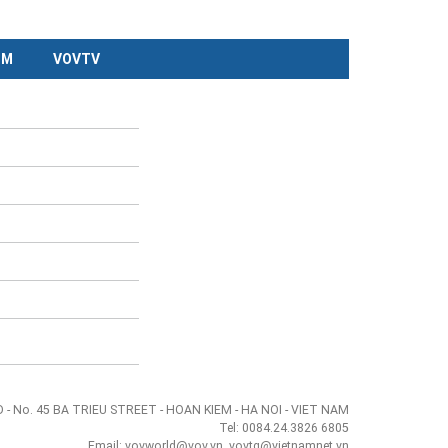
CM
VOVTV
- No. 45 BA TRIEU STREET - HOAN KIEM - HA NOI - VIET NAM
Tel: 0084.24.3826 6805
Email: vovworld@vov.vn, vovtg@vietnamnet.vn