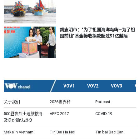
胡志明市：“为了祖国海洋岛屿—为了祖
国前线”基金接收捐款超过91亿越盾
VOV1
VOV2
VOV3
V
关于我们
2026世界杯
Podcast
500昼夜烈士遗骸搜寻
APEC 2017
COVID 19
及身份确认战役
Make in Vietnam
Tin Bai Ha Noi
Tin bai Bac Can