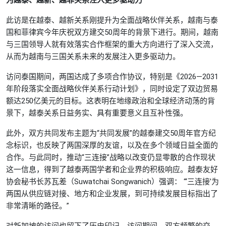
为越泰、越新、越菲关系注入更多驱动力
此访是在越泰、越新关系刚提升为全面战略伙伴关系，越南与泰
国和菲律宾今年庆祝双方建交50周年的背景下进行。期间，越南
与三国领导人就有效落实合作框架的重大方向进行了深入交流，
从而为越南与三国关系未来的发展注入更多驱动力。
访问泰国期间，两国达成了多项合作协议，特别是《2026—2031
年阶段落实全面战略伙伴关系行动计划》，同时设定了双边贸易
额达250亿美元的目标。这表明在地缘政治和全球经济动荡的背
景下，越泰关系日益务实、具有重要意义且互补性强。
此外，双方共同发布主题为“共同发展”的越泰建交50周年官方纪
念标识，也反映了两国深厚的友谊，以及在多个领域日益全面的
合作。与此同时，推动“三连接”战略以改变仍显零散的合作现状
这一信息，得到了越泰两国学者和企业界的积极响应。越泰友好
协会秘书长苏瓦差（Suwatchai Songwanich）强调： “‘三连接’为
两国从供应链对接、地方和企业发展，到可持续发展目标指出了
非常清晰的路径。”