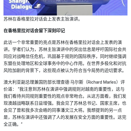
苏林在香格里拉对话会上发表主旨演讲。
在香格里拉对话会留下深刻印记
此访一个非常重要的亮点是苏林在香格里拉对话会上发表的演
讲。学者们认为，苏林主旨演讲中的突出信息是呼吁国际社会共
同应对战略信任危机，巩固基于规则的国际秩序，同时继续强调
东盟在处理地区和全球事务中的中心作用。在世界多极化和对抗
风险加剧的背景下，这些观点被认为符合当今局势的迫切要求。
澳大利亚副总理兼国防部长理查德·马尔斯（Richard Marles）评
价道： “我注意到苏林在演讲中强调规则对越南的重要性，这与
我们看待共同规则重要性的观点非常吻合。从这方面看，我们发
现澳越战略联系日益增强。我会见了苏林总书记、国家主席，也
会见了曾和我多次会晤的同事潘文江大将。我想提到的另一点
是，苏林在演讲中还强调了人的发展在安全方面的重要性。这完
全正确。”