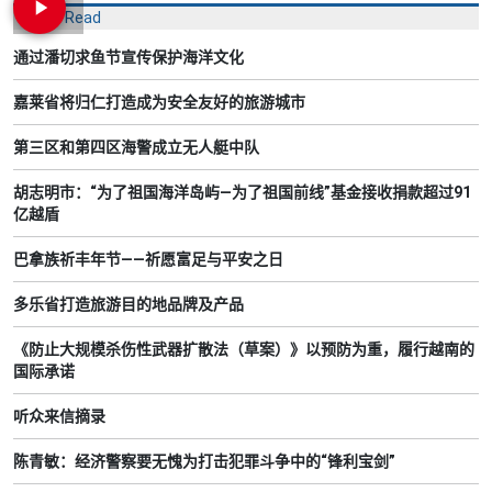
Most Read
通过潘切求鱼节宣传保护海洋文化
嘉莱省将归仁打造成为安全友好的旅游城市
第三区和第四区海警成立无人艇中队
胡志明市：“为了祖国海洋岛屿—为了祖国前线”基金接收捐款超过91
亿越盾
巴拿族祈丰年节——祈愿富足与平安之日
多乐省打造旅游目的地品牌及产品
《防止大规模杀伤性武器扩散法（草案）》以预防为重，履行越南的
国际承诺
听众来信摘录
陈青敏：经济警察要无愧为打击犯罪斗争中的“锋利宝剑”