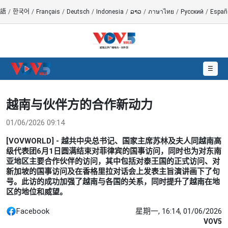
語
/
한국어
/
Français
/
Deutsch
/
Indonesia
/
ລາວ
/
ภาษาไทย
/
Русский
/
Españ
☰
越南与伙伴方的合作新动力
01/06/2026 09:14
[VOVWORLD] - 越共中央总书记、国家主席苏林及夫人同越南高
级代表团6月1日圆满结束对菲律宾的国事访问，同时也为对东南
亚地区主要合作伙伴的访问，其中包括对泰王国的正式访问、对
新加坡的国事访问及在香格里拉对话会上发表主旨演讲画下了句
号。此访的成功加强了越南与各国的关系，同时提升了越南在地
区的地位和威望。
Facebook
星期一, 16:14, 01/06/2026
VOV5