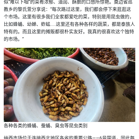
似“难以下咽”的菜肴浓郁、油润、酥脆的口感所惊艳。奠边省巡
教乡的黎氏萱分享说：“每次路过这里，我们都会停下来逛逛这
个市场。这里有很多我们全家都爱吃的菜，特别是用昆虫做的，
比如蜂蛹、幼蝉、蚱蜢……这里还有各种各样的蔬菜，都是泰族人
特有的。而且这里的摊贩都很朴实友好。我真的很喜欢这个独特
的市场。”
各种各类的蜂蛹、蚕蛹、臭虫等昆虫类别
纳西市场位于连接西北地区各省的重要公路——6号国道，因此每