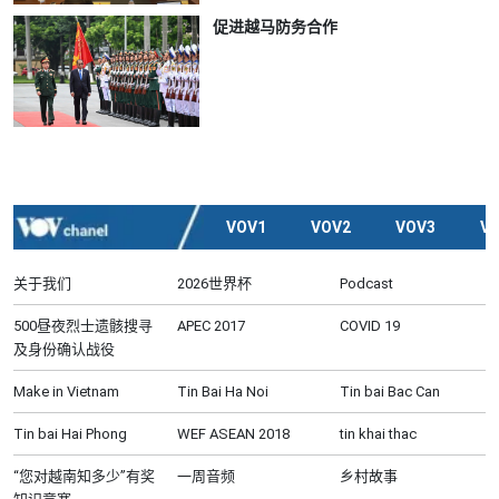
促进越马防务合作
VOV1
VOV2
VOV3
V
关于我们
2026世界杯
Podcast
500昼夜烈士遗骸搜寻
APEC 2017
COVID 19
及身份确认战役
Make in Vietnam
Tin Bai Ha Noi
Tin bai Bac Can
Tin bai Hai Phong
WEF ASEAN 2018
tin khai thac
“您对越南知多少”有奖
一周音频
乡村故事