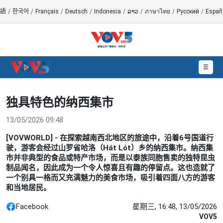
語
/
한국어
/
Français
/
Deutsch
/
Indonesia
/
ລາວ
/
ภาษาไทย
/
Русский
/
Españ
☰
独具特色的纳西集市
13/05/2026 09:48
[VOVWORLD] - 在探索越南西北地区的旅途中，沿着6号国道行
驶，游客会经过山罗省哈洛（Hát Lót）乡的纳西集市。纳西集
市并非典型的食品或特产市场，而是以泰族同胞售卖的独特昆虫
制品闻名，因此成为一个令人惊喜且有趣的停留点。这也造就了
一个别具一格而又充满魅力的美食市场，吸引着四面八方的游客
和当地居民。
Facebook
星期三, 16:48, 13/05/2026
VOV5