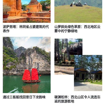
波萨努塔：林同省占婆建筑的代
山萝斜处绿色草原：西北地区云
表作
雾中的宁静绿地
通过三板船找回昔日下龙韵味
碳渊松林：西北山区令人流连忘
返的旅游胜地