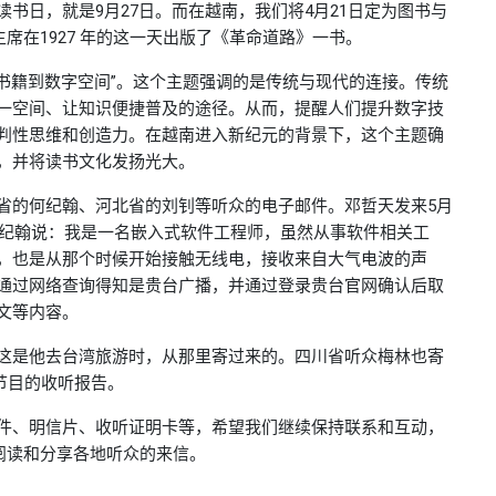
书日，就是9月27日。而在越南，我们将4月21日定为图书与
明主席在1927 年的这一天出版了《革命道路》一书。
书籍到数字空间”。这个主题强调的是传统与现代的连接。传统
一空间、让知识便捷普及的途径。从而，提醒人们提升数字技
判性思维和创造力。在越南进入新纪元的背景下，这个主题确
，并将读书文化发扬光大。
省的何纪翰、河北省的刘钊等听众的电子邮件。邓哲天发来5月
何纪翰说：我是一名嵌入式软件工程师，虽然从事软件相关工
，也是从那个时候开始接触无线电，接收来自大气电波的声
通过网络查询得知是贵台广播，并通过登录贵台官网确认后取
文等内容。
这是他去台湾旅游时，从那里寄过来的。四川省听众梅林也寄
点节目的收听报告。
件、明信片、收听证明卡等，希望我们继续保持联系和互动，
阅读和分享各地听众的来信。