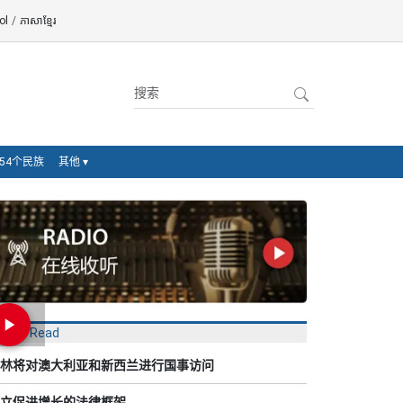
ol
/
ភាសាខ្មែរ
54个民族
其他
▾
Most Read
林将对澳大利亚和新西兰进行国事访问
立促进增长的法律框架