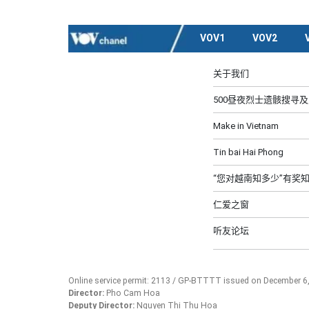
VOV1
VOV2
关于我们
500昼夜烈士遗骸搜寻
Make in Vietnam
Tin bai Hai Phong
“您对越南知多少”有奖
仁爱之窗
听友论坛
Online service permit: 2113 / GP-BTTTT issued on December 6
Director:
Pho Cam Hoa
Deputy Director:
Nguyen Thi Thu Hoa