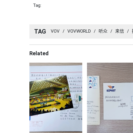
Tag:
TAG
VOV
/
VOVWORLD
/
听众
/
来信
/
Related