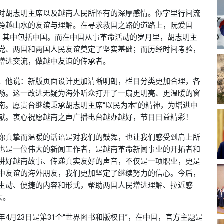
对胡志明主席以及越南人民所怀有的深厚感情。你字里行间流
跨越山水的友谊与理解。在寻求救国之路的道路上，阮爱国
，其中包括中国。而在中国从事革命活动的岁月里，胡志明主
党、两国和两国人民友谊奠定了坚实基础；而历经时间考验，
增进交流，做越中友谊的传承者。
。他说：新版页面设计更加清晰明朗，栏目分类更加合理，各
畅。这一改进无疑为海外听众打开了一扇更明亮、更温暖的窗
南。愿贵台继续秉承胡志明主席“以民为本”的精神，为增进中
献。衷心祝愿越南之声广播电台越办越好，节目日益精彩！
你真挚而温暖的话语是对我们的鼓舞，也让我们感受到肩上所
也是一位伟大的新闻工作者，是越南革命新闻事业的开拓者和
讲好越南故事、传递真实友好的声音，不仅是一项职业，更是
中友谊的海外朋友，我们更加坚定了继续努力的信心。今后，
生动、便捷的内容和形式，帮助两国人民增进理解、拉近感
大。
4月23日是第31个“世界图书和版权日”，在中国，官方主题是