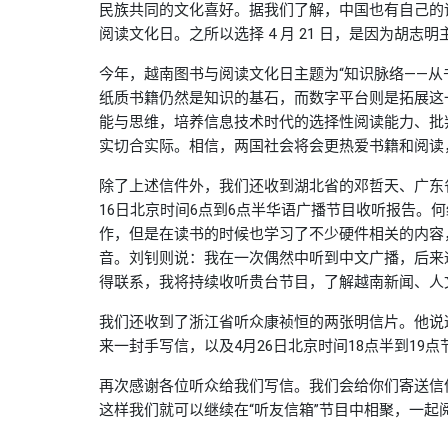
民族共同的文化喜好。据我们了解，中国也有自己的读
阅读文化日。之所以选择 4 月 21 日，是因为胡志
今年，越南图书与阅读文化日主题为“知识脉络——从
纸质书籍仍然是知识的基石，而数字平台则是拓展这
能与思维，培养信息技术时代的选择性阅读能力、批
实切合实际。相信，两国社会将会更热爱书籍和阅读
除了上述信件外，我们还收到湖北省的邓哲天、广东
16日北京时间6点到6点半华语广播节目收听报告。
作，但是在读书的时候也学习了不少硬件相关的内容
音。刘钊则说：我在一次偶然中听到中文广播，后来
得联系，我将持续收听贵台节目，了解越南新闻、人
我们还收到了浙江省听众康祯恒的两张明信片。他说
来一封手写信，以及4月26日北京时间18点半到19
再次感谢各位听众给我们写信。我们会给你们寄送信
这样我们就可以继续在“听友信箱”节目中相聚，一起