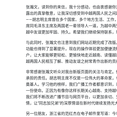
张瀚文，读到你的来信，我十分感动，也由衷感谢你
露出的真挚敬意，让我深切感受到中越两国人民之间
——胡志明主席曾在多个国家、多个地方生活、工作
席同毛泽东主席及两国老一辈领导人一道，为越中两
越中友谊更加牢固、持久。希望我们继续保持联系，
与此同时，张瀚文也注意到我们网站近期完成了改版
功能也得到了显著提升，现在的操作体验更加便捷流
户，让大家能够更轻松、更愉快地走近越南、读懂越
越两国人民相互了解、推动友谊之树常青作出新的贡
非常感谢张瀚文听众对我台新版页面的关注与肯定。
承担的责任。胡志明主席不仅是一位伟大的革命家，
奠基人。学习他的榜样，我们广播工作者都意识到，
一份使命。正因为有像你这样长期关心越南、支持越
我们将不断改进广播节目与网页平台，以更加亲切、
情，让“同志加兄弟”的深厚情谊在新时代继续发扬光
另一位朋友，浙江省的范红杰在电子邮件里写道：今年