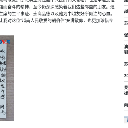
福而奋斗的精神，至今仍深深感染着我们这些邻国的朋友。通
越
主席的生平事迹、崇高品德以及他为中越友好所倾注的心血。
让我对这位“越南人民敬爱的胡伯伯”充满敬仰，也更加珍惜今
苏
促
澳
到
苏
2
奥
拨
向