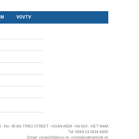
CM
VOVTV
- No. 45 BA TRIEU STREET - HOAN KIEM - HA NOI - VIET NAM
Tel: 0084.24.3826 6805
Email: vovworld@vov.vn, vovtg@vietnamnet.vn