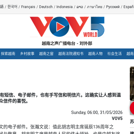
語
/
한국어
/
Français
/
Deutsch
/
Indonesia
/
ລາວ
/
ภาษาไทย
/
Русский
/
Españ
探索越南
乡村故事
越南之窗
越南法院通知书
越南人物
社会生活
越南
的来信，有短信、电子邮件，也有手写信和明信片。这确实让人感到温
众信件的喜悦。
Sunday, 06:00, 31/05/2026
VOV5
苏
文的电子邮件。张瀚文说：值此胡志明主席诞辰136周年之
候与敬意。胡志明主席是越南人民的伟大领袖，也是中越友谊
建