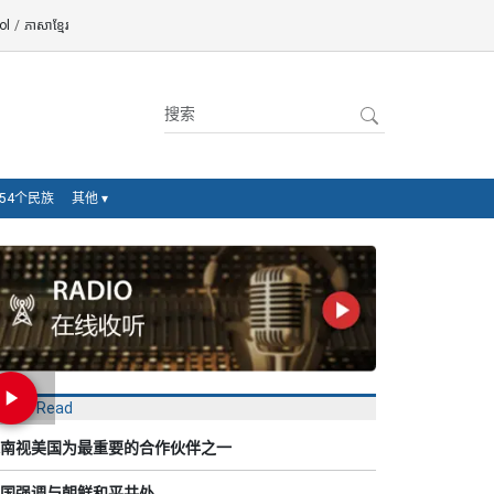
ol
/
ភាសាខ្មែរ
54个民族
其他
▾
Most Read
南视美国为最重要的合作伙伴之一
国强调与朝鲜和平共处