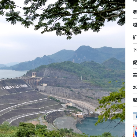
尽
越
扩
下
促
美
2
越