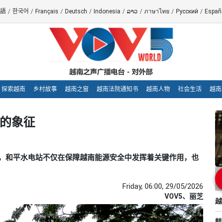
語
/
한국어
/
Français
/
Deutsch
/
Indonesia
/
ລາວ
/
ภาษาไทย
/
Русский
/
Españ
探索越南
乡村故事
越南之窗
越南法院通知书
越南人物
社会生活
越南
空的象征
三十多年来，和平水电站不仅在保障越南能源安全中发挥着关键作用，也
Friday, 06:00, 29/05/2026
VOV5、丽芝
越
韩