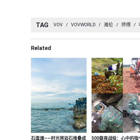
TAG
VOV
/
VOVWORLD
/
滩伦
/
师傅
/
Related
石盘滩——时光将岩石堆叠成
500昼夜战役：心中的指