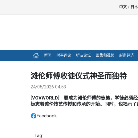
中文
/
日本
新闻
时事评论
听友论坛
图集和视频
越南经济
滩伦师傅收徒仪式神圣而独特
24/05/2026 04:53
[VOVWORLD] - 要成为滩伦师傅的徒弟，学徒
标志着滩伦技艺传授和传承的开始。同时，也揭示了
Facebook
Tag: