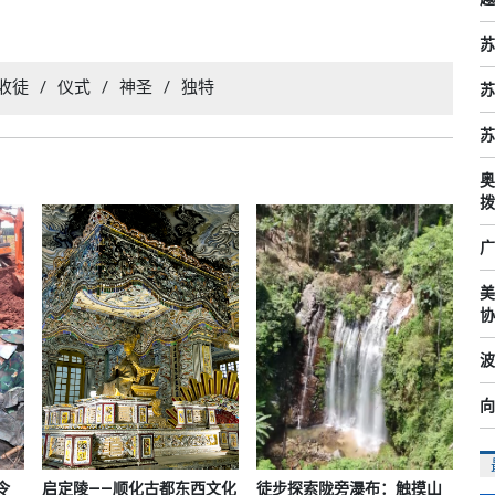
苏
收徒
/
仪式
/
神圣
/
独特
苏
苏
奥
拨
广
美
协
波
向
令
启定陵——顺化古都东西文化
徒步探索陇旁瀑布：触摸山