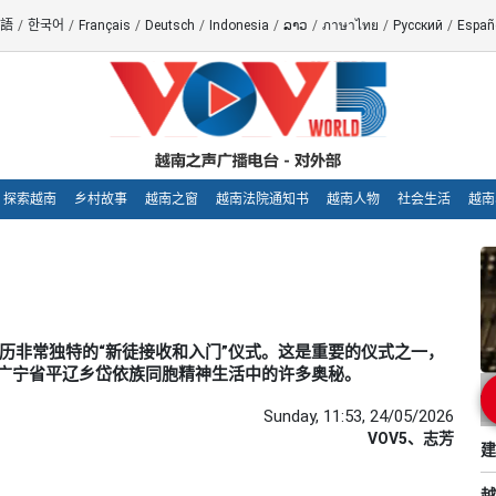
語
/
한국어
/
Français
/
Deutsch
/
Indonesia
/
ລາວ
/
ภาษาไทย
/
Русский
/
Españ
探索越南
乡村故事
越南之窗
越南法院通知书
越南人物
社会生活
越南
必须经历非常独特的“新徒接收和入门”仪式。这是重要的仪式之一，
广宁省平辽乡岱依族同胞精神生活中的许多奥秘。
Sunday, 11:53, 24/05/2026
VOV5、志芳
建
越