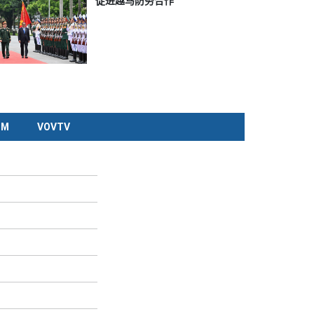
促进越马防务合作
CM
VOVTV