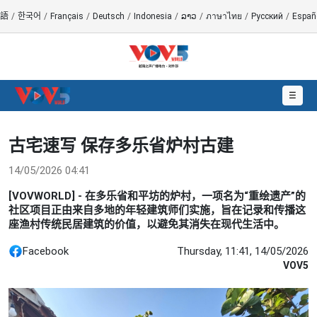
語
/
한국어
/
Français
/
Deutsch
/
Indonesia
/
ລາວ
/
ภาษาไทย
/
Русский
/
Españ
☰
古宅速写 保存多乐省炉村古建
14/05/2026 04:41
[VOVWORLD] - 在多乐省和平坊的炉村，一项名为“重绘遗产”的
社区项目正由来自多地的年轻建筑师们实施，旨在记录和传播这
座渔村传统民居建筑的价值，以避免其消失在现代生活中。
Facebook
Thursday, 11:41, 14/05/2026
VOV5