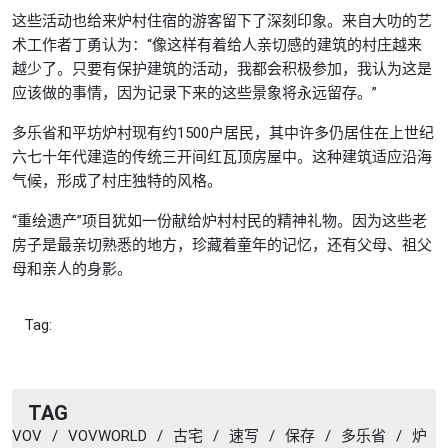
这些活动也给来炉村住宿的游客留下了深刻印象。来自大叻的艺
术工作者丁勇认为：“像这样有着给人亲切感的建筑的村庄越来
越少了。只要有保护建筑的活动，我都会积极参加，我认为这是
应该做的事情，因为记录下来的这些景象将永远留存。”
多乐省和平坊炉村现有约1500户居民，其中许多仍居住在上世纪
六七十年代建造的传统三开间红瓦顶房屋中。这种建筑适应沿海
气候，形成了村庄独特的风格。
“重绘遗产”项目犹如一份献给炉村村民的精神礼物。因为这些老
房子是最亲切熟悉的地方，珍藏着童年的记忆，还有父母、祖父
母和亲人的身影。
Tag:
TAG
VOV
/
VOVWORLD
/
古宅
/
速写
/
保存
/
多乐省
/
炉