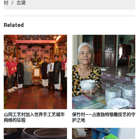
村
/
古建
Related
山同工艺村加入世界手工艺城市
保竹村——占族独特银雕技艺的守
网络的征程
护之地