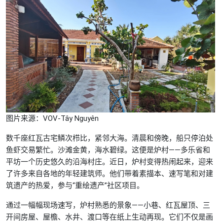
图片来源：VOV-Tây Nguyên
数千座红瓦古宅鳞次栉比，紧邻大海。清晨和傍晚，船只停泊处
鱼虾交易繁忙。沙滩金黄，海水碧绿。这便是炉村——多乐省和
平坊一个历史悠久的沿海村庄。近日，炉村变得热闹起来，迎来
了许多来自各地的年轻建筑师。他们带着素描本、速写笔和对建
筑遗产的热爱，参与“重绘遗产”社区项目。
通过一幅幅现场速写，炉村熟悉的景象——小巷、红瓦屋顶、三
开间房屋、屋檐、水井、渡口等在纸上生动再现。它们不仅是画