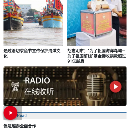
通过潘切求鱼节宣传保护海洋文
胡志明市：“为了祖国海洋岛屿—
化
为了祖国前线”基金接收捐款超过
91亿越盾
Most Read
促进越泰全面合作