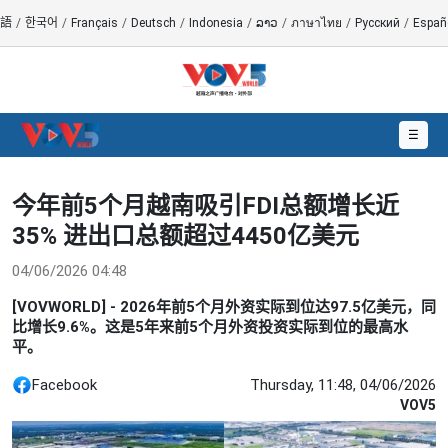
語
/
한국어
/
Français
/
Deutsch
/
Indonesia
/
ລາວ
/
ภาษาไทย
/
Русский
/
Españ
☰
今年前5个月越南吸引FDI总额增长近
35% 进出口总额超过4450亿美元
04/06/2026 04:48
[VOVWORLD] - 2026年前5个月外资实际到位达97.5亿美元，同
比增长9.6%。这是5年来前5个月外资投资实际到位的最高水
平。
Facebook
Thursday, 11:48, 04/06/2026
VOV5