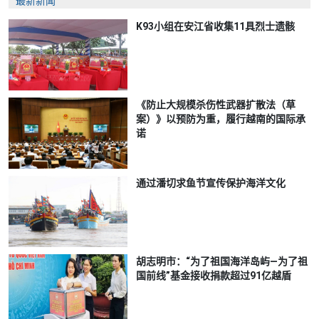
最新新闻
K93小组在安江省收集11具烈士遗骸
《防止大规模杀伤性武器扩散法（草
案）》以预防为重，履行越南的国际承
诺
通过潘切求鱼节宣传保护海洋文化
胡志明市：“为了祖国海洋岛屿—为了祖
国前线”基金接收捐款超过91亿越盾