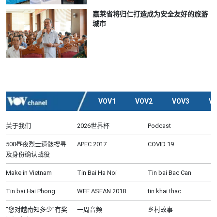
嘉莱省将归仁打造成为安全友好的旅游
城市
VOV1
VOV2
VOV3
V
关于我们
2026世界杯
Podcast
500昼夜烈士遗骸搜寻
APEC 2017
COVID 19
及身份确认战役
Make in Vietnam
Tin Bai Ha Noi
Tin bai Bac Can
Tin bai Hai Phong
WEF ASEAN 2018
tin khai thac
“您对越南知多少”有奖
一周音频
乡村故事