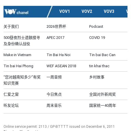
VOV1
VOV2
VOV3
V
关于我们
2026世界杯
Podcast
500昼夜烈士遗骸搜寻
APEC 2017
COVID 19
及身份确认战役
Make in Vietnam
Tin Bai Ha Noi
Tin bai Bac Can
Tin bai Hai Phong
WEF ASEAN 2018
tin khai thac
“您对越南知多少”有奖
一周音频
乡村故事
知识竞赛
仁爱之窗
今日焦点
全国对外新闻奖
听友论坛
周末音乐
国家统一40周年
Online service permit: 2113 / GP-BTTTT issued on December 6, 2011