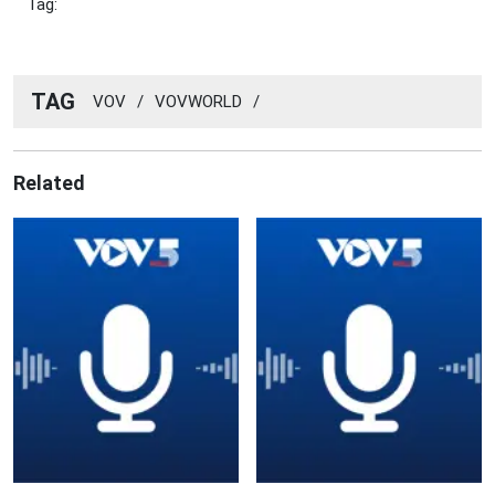
Tag:
TAG
VOV
/
VOVWORLD
/
Related