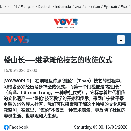
語
/
한국어
/
Français
/
Deutsch
/
Indonesia
/
ລາວ
/
ภาษาไทย
/
Русский
/
Españ
☰
楼山长——继承滩伦技艺的收徒仪式
16/05/2026 02:00
[VOVWORLD] - 在演唱及传承“滩伦”（Then）技艺的过程中，
习得者必须经历诸多神圣的仪式，而第一个门槛便是“楼山长”
（音译、Lẩu son tràng，一种收徒仪式）。它标志着世代相传
的文化遗产——“滩伦”技艺教学的开始和传承。来到广宁省平寮
乡融入岱依族人社区，我们可以探索和了解这个独特的文化和宗
教空间，在这里，“滩伦”不仅是一种艺术表演，更反映了社区的
虔灵生活、世界观和人生观。
Facebook
Saturday, 09:00, 16/05/2026