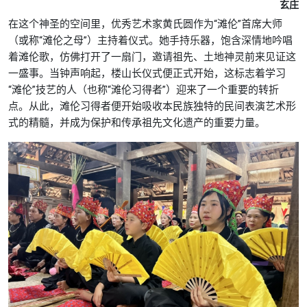
玄庄
在这个神圣的空间里，优秀艺术家黄氏圆作为“滩伦”首席大师
（或称“滩伦之母”）主持着仪式。她手持乐器，饱含深情地吟唱
着滩伦歌，仿佛打开了一扇门，邀请祖先、土地神灵前来见证这
一盛事。当钟声响起，楼山长仪式便正式开始，这标志着学习
“滩伦”技艺的人（也称“滩伦习得者”）迎来了一个重要的转折
点。从此，滩伦习得者便开始吸收本民族独特的民间表演艺术形
式的精髓，并成为保护和传承祖先文化遗产的重要力量。