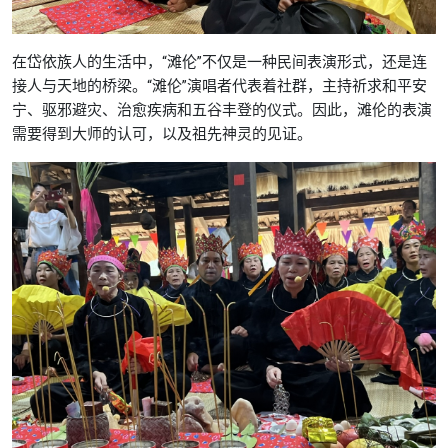
在岱依族人的生活中，“滩伦”不仅是一种民间表演形式，还是连
接人与天地的桥梁。“滩伦”演唱者代表着社群，主持祈求和平安
宁、驱邪避灾、治愈疾病和五谷丰登的仪式。因此，滩伦的表演
需要得到大师的认可，以及祖先神灵的见证。