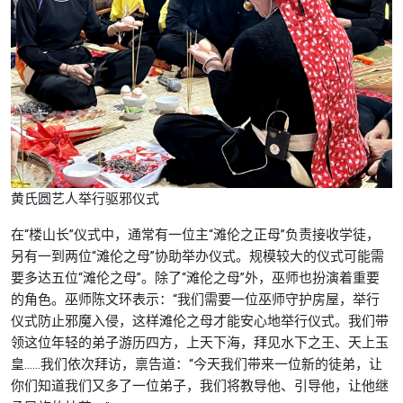
黄氏圆艺人举行驱邪仪式
在“楼山长”仪式中，通常有一位主“滩伦之正母”负责接收学徒，
另有一到两位“滩伦之母”协助举办仪式。规模较大的仪式可能需
要多达五位“滩伦之母”。除了“滩伦之母”外，巫师也扮演着重要
的角色。巫师陈文环表示：“我们需要一位巫师守护房屋，举行
仪式防止邪魔入侵，这样滩伦之母才能安心地举行仪式。我们带
领这位年轻的弟子游历四方，上天下海，拜见水下之王、天上玉
皇……我们依次拜访，禀告道：“今天我们带来一位新的徒弟，让
你们知道我们又多了一位弟子，我们将教导他、引导他，让他继