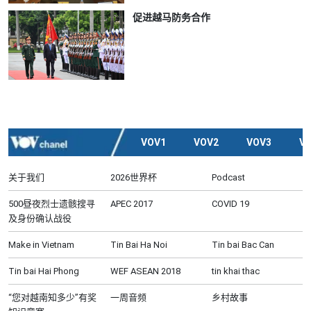
促进越马防务合作
VOV1
VOV2
VOV3
V
关于我们
2026世界杯
Podcast
500昼夜烈士遗骸搜寻
APEC 2017
COVID 19
及身份确认战役
Make in Vietnam
Tin Bai Ha Noi
Tin bai Bac Can
Tin bai Hai Phong
WEF ASEAN 2018
tin khai thac
“您对越南知多少”有奖
一周音频
乡村故事