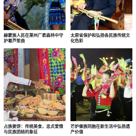
赫蒙族人民在莱州广袤森林中守
太原省保护和弘扬各民族传统文
护着芦笙曲
化色彩
占族姜饼：传统美食，忠贞爱情
芒炉傣族同胞在新生活中弘扬遗
与民族团结的象征
产价值