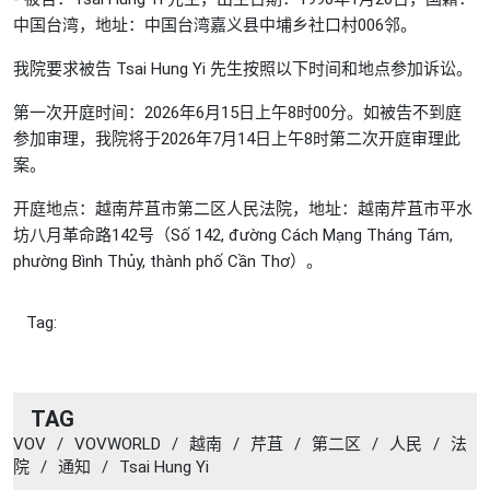
中国台湾，地址：中国台湾嘉义县中埔乡社口村006邻。
我院要求被告 Tsai Hung Yi 先生按照以下时间和地点参加诉讼。
第一次开庭时间：2026年6月15日上午8时00分。如被告不到庭
参加审理，我院将于2026年7月14日上午8时第二次开庭审理此
案。
开庭地点：越南芹苴市第二区人民法院，地址：越南芹苴市平水
坊八月革命路142号（Số 142, đường Cách Mạng Tháng Tám,
phường Bình Thủy, thành phố Cần Thơ）。
Tag:
TAG
VOV
/
VOVWORLD
/
越南
/
芹苴
/
第二区
/
人民
/
法
院
/
通知
/
Tsai Hung Yi