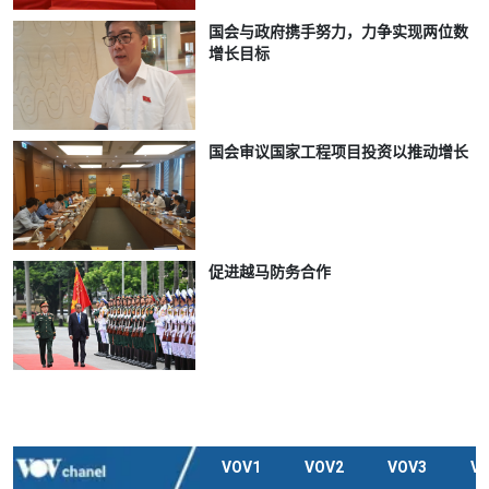
国会与政府携手努力，力争实现两位数
增长目标
国会审议国家工程项目投资以推动增长
促进越马防务合作
VOV1
VOV2
VOV3
V