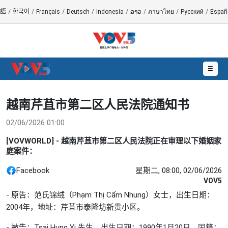
語
/
한국어
/
Français
/
Deutsch
/
Indonesia
/
ລາວ
/
ภาษาไทย
/
Русский
/
Españ
☰
越南芹苴市第二区人民法院通知书
02/06/2026 01:00
[VOVWORLD] - 越南芹苴市第二区人民法院正在审理以下婚姻家
庭案件：
Facebook
星期二, 08:00, 02/06/2026
VOV5
- 原告：范氏锦绒（Phạm Thị Cẩm Nhung）女士，出生日期：
2004年，地址：芹苴市泰隆坊新贵小区。
- 被告：Tsai Hung Yi 先生，出生日期：1990年1月20日，国籍：