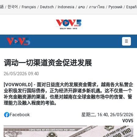
語
/
한국어
/
Français
/
Deutsch
/
Indonesia
/
ລາວ
/
ภาษาไทย
/
Русский
/
Españ
☰
调动一切渠道资金促进发展
26/05/2026 09:40
[VOVWORLD] - 面对日益庞大的发展资金需求，越南各大私营企
业积极发行国际债券，正为经济开辟诸多新机遇。这不仅是一个
补充金融资源的渠道，也是对越南在全球金融市场中的信誉、管
理能力及融入程度的考验。
Facebook
星期二, 16:40, 26/05/2026
VOV5