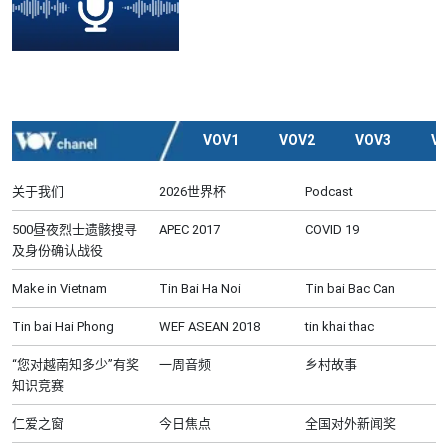
VOV1
VOV2
VOV3
V
关于我们
2026世界杯
Podcast
500昼夜烈士遗骸搜寻
APEC 2017
COVID 19
及身份确认战役
Make in Vietnam
Tin Bai Ha Noi
Tin bai Bac Can
Tin bai Hai Phong
WEF ASEAN 2018
tin khai thac
“您对越南知多少”有奖
一周音频
乡村故事
知识竞赛
仁爱之窗
今日焦点
全国对外新闻奖