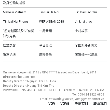
及身份确认战役
Make in Vietnam
Tin Bai Ha Noi
Tin bai Bac Can
Tin bai Hai Phong
WEF ASEAN 2018
tin khai thac
“您对越南知多少”有奖
一周音频
乡村故事
知识竞赛
仁爱之窗
今日焦点
全国对外新闻奖
听友论坛
周末音乐
国家统一40周年
Online service permit: 2113 / GP-BTTTT issued on December 6, 2011
Director:
Pho Cam Hoa
Deputy Director:
Nguyen Thi Thu Hoa
Deputy Director:
Hoang Thi Kim Thu
VOVWORLD - No. 45 BA TRIEU STREET - HOAN KIEM - HA NOI - VIET NAM
Tel: 0084.24.3826 6805
Email: vovworld@vov.vn, vovtg@vietnamnet.vn
VOV
-
VOV5
-
华语节目
-
联系我们