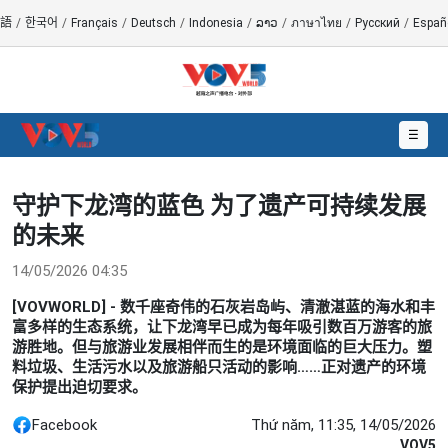
語
/
한국어
/
Français
/
Deutsch
/
Indonesia
/
ລາວ
/
ภาษาไทย
/
Русский
/
Españ
☰
守护下龙湾的蓝色 为了遗产可持续发展
的未来
14/05/2026 04:35
[VOVWORLD] - 数千座奇伟的石灰岩岛屿、清澈湛蓝的海水和丰
富多样的生态系统，让下龙湾早已成为每年吸引数百万游客的旅
游胜地。但与旅游业发展相伴而生的是环境面临的巨大压力。塑
料垃圾、生活污水以及旅游船只活动的影响……正对遗产的环境
保护提出迫切要求。
Facebook
Thứ năm, 11:35, 14/05/2026
VOV5