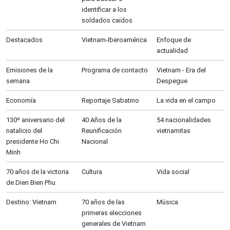
identificar a los
soldados caídos
Destacados
Vietnam-Iberoamérica
Enfoque de
actualidad
Emisiones de la
Programa de contacto
Vietnam - Era del
semana
Despegue
Economía
Reportaje Sabatino
La vida en el campo
130º aniversario del
40 Años de la
54 nacionalidades
natalicio del
Reunificación
vietnamitas
presidente Ho Chi
Nacional
Minh
70 años de la victoria
Cultura
Vida social
de Dien Bien Phu
Destino: Vietnam
70 años de las
Música
primeras elecciones
generales de Vietnam