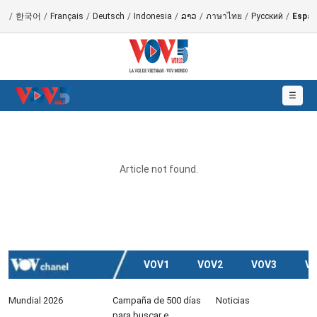
語
/
한국어
/
Français
/
Deutsch
/
Indonesia
/
ລາວ
/
ภาษาไทย
/
Русский
/
Españ
☰
Article not found.
VOV1
VOV2
VOV3
V
Mundial 2026
Campaña de 500 días
Noticias
para buscar e