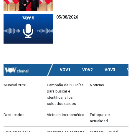
05/08/2026
VOV1
VOV2
VOV3
V
Mundial 2026
Campaña de 500 días
Noticias
para buscar e
identificar a los
soldados caídos
Destacados
Vietnam-Iberoamérica
Enfoque de
actualidad