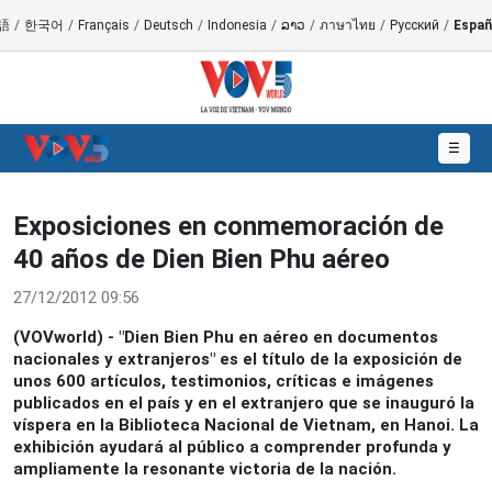
語
/
한국어
/
Français
/
Deutsch
/
Indonesia
/
ລາວ
/
ภาษาไทย
/
Русский
/
Españ
☰
Exposiciones en conmemoración de
40 años de Dien Bien Phu aéreo
27/12/2012 09:56
(VOVworld) - "Dien Bien Phu en aéreo en documentos
nacionales y extranjeros" es el título de la exposición de
unos 600 artículos, testimonios, críticas e imágenes
publicados en el país y en el extranjero que se inauguró la
víspera en la Biblioteca Nacional de Vietnam, en Hanoi. La
exhibición ayudará al público a comprender profunda y
ampliamente la resonante victoria de la nación.