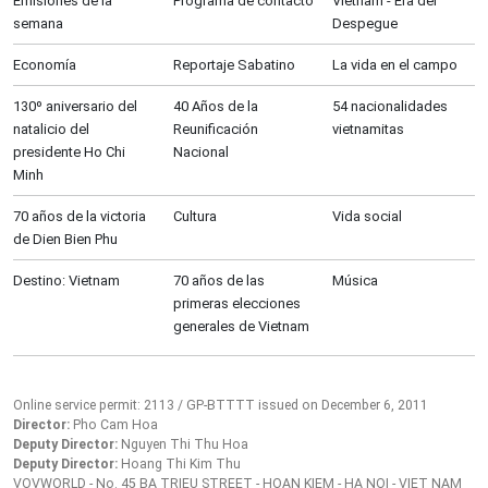
Emisiones de la
Programa de contacto
Vietnam - Era del
semana
Despegue
Economía
Reportaje Sabatino
La vida en el campo
130º aniversario del
40 Años de la
54 nacionalidades
natalicio del
Reunificación
vietnamitas
presidente Ho Chi
Nacional
Minh
70 años de la victoria
Cultura
Vida social
de Dien Bien Phu
Destino: Vietnam
70 años de las
Música
primeras elecciones
generales de Vietnam
Online service permit: 2113 / GP-BTTTT issued on December 6, 2011
Director:
Pho Cam Hoa
Deputy Director:
Nguyen Thi Thu Hoa
Deputy Director:
Hoang Thi Kim Thu
VOVWORLD - No. 45 BA TRIEU STREET - HOAN KIEM - HA NOI - VIET NAM