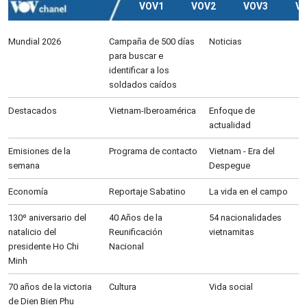
VOV1
VOV2
VOV3
V
Mundial 2026
Campaña de 500 días
Noticias
para buscar e
identificar a los
soldados caídos
Destacados
Vietnam-Iberoamérica
Enfoque de
actualidad
Emisiones de la
Programa de contacto
Vietnam - Era del
semana
Despegue
Economía
Reportaje Sabatino
La vida en el campo
130º aniversario del
40 Años de la
54 nacionalidades
natalicio del
Reunificación
vietnamitas
presidente Ho Chi
Nacional
Minh
70 años de la victoria
Cultura
Vida social
de Dien Bien Phu