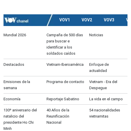
VOV1
VOV2
VOV3
V
Mundial 2026
Campaña de 500 días
Noticias
para buscar e
identificar a los
soldados caídos
Destacados
Vietnam-Iberoamérica
Enfoque de
actualidad
Emisiones de la
Programa de contacto
Vietnam - Era del
semana
Despegue
Economía
Reportaje Sabatino
La vida en el campo
130º aniversario del
40 Años de la
54 nacionalidades
natalicio del
Reunificación
vietnamitas
presidente Ho Chi
Nacional
Minh