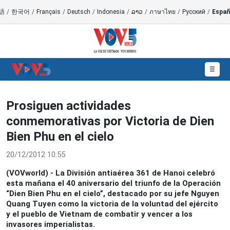
語
/
한국어
/
Français
/
Deutsch
/
Indonesia
/
ລາວ
/
ภาษาไทย
/
Русский
/
Españ
☰
Prosiguen actividades
conmemorativas por Victoria de Dien
Bien Phu en el cielo
20/12/2012 10:55
(VOVworld) - La División antiaérea 361 de Hanoi celebró
esta mañana el 40 aniversario del triunfo de la Operación
“Dien Bien Phu en el cielo”, destacado por su jefe Nguyen
Quang Tuyen como la victoria de la voluntad del ejército
y el pueblo de Vietnam de combatir y vencer a los
invasores imperialistas.