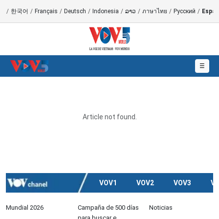
語
/
한국어
/
Français
/
Deutsch
/
Indonesia
/
ລາວ
/
ภาษาไทย
/
Русский
/
Españ
☰
Article not found.
VOV1
VOV2
VOV3
V
Mundial 2026
Campaña de 500 días
Noticias
para buscar e