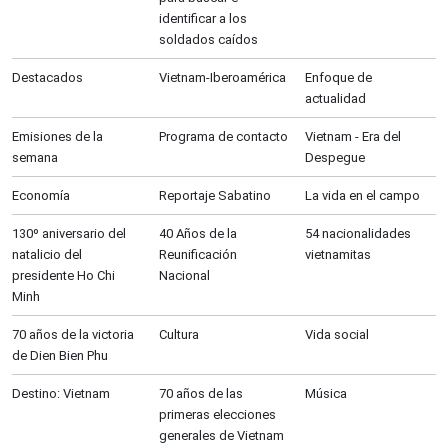
identificar a los
soldados caídos
Destacados
Vietnam-Iberoamérica
Enfoque de
actualidad
Emisiones de la
Programa de contacto
Vietnam - Era del
semana
Despegue
Economía
Reportaje Sabatino
La vida en el campo
130º aniversario del
40 Años de la
54 nacionalidades
natalicio del
Reunificación
vietnamitas
presidente Ho Chi
Nacional
Minh
70 años de la victoria
Cultura
Vida social
de Dien Bien Phu
Destino: Vietnam
70 años de las
Música
primeras elecciones
generales de Vietnam