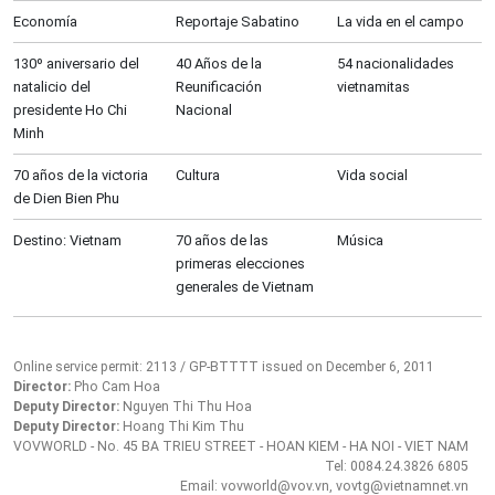
Economía
Reportaje Sabatino
La vida en el campo
130º aniversario del
40 Años de la
54 nacionalidades
natalicio del
Reunificación
vietnamitas
presidente Ho Chi
Nacional
Minh
70 años de la victoria
Cultura
Vida social
de Dien Bien Phu
Destino: Vietnam
70 años de las
Música
primeras elecciones
generales de Vietnam
Online service permit: 2113 / GP-BTTTT issued on December 6, 2011
Director:
Pho Cam Hoa
Deputy Director:
Nguyen Thi Thu Hoa
Deputy Director:
Hoang Thi Kim Thu
VOVWORLD - No. 45 BA TRIEU STREET - HOAN KIEM - HA NOI - VIET NAM
Tel: 0084.24.3826 6805
Email: vovworld@vov.vn, vovtg@vietnamnet.vn