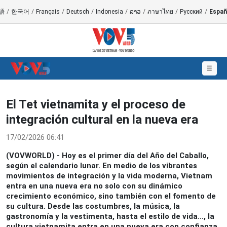
語
/
한국어
/
Français
/
Deutsch
/
Indonesia
/
ລາວ
/
ภาษาไทย
/
Русский
/
Españ
☰
El Tet vietnamita y el proceso de
integración cultural en la nueva era
17/02/2026 06:41
(VOVWORLD) - Hoy es el primer día del Año del Caballo,
según el calendario lunar. En medio de los vibrantes
movimientos de integración y la vida moderna, Vietnam
entra en una nueva era no solo con su dinámico
crecimiento económico, sino también con el fomento de
su cultura. Desde las costumbres, la música, la
gastronomía y la vestimenta, hasta el estilo de vida…, la
cultura vietnamita entra en una nueva era con confianza,