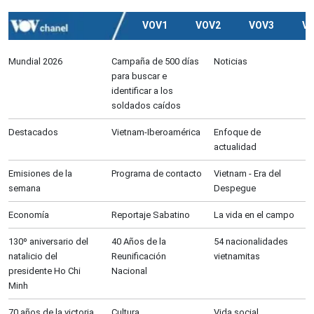
VOV1
VOV2
VOV3
V
Mundial 2026
Campaña de 500 días
Noticias
para buscar e
identificar a los
soldados caídos
Destacados
Vietnam-Iberoamérica
Enfoque de
actualidad
Emisiones de la
Programa de contacto
Vietnam - Era del
semana
Despegue
Economía
Reportaje Sabatino
La vida en el campo
130º aniversario del
40 Años de la
54 nacionalidades
natalicio del
Reunificación
vietnamitas
presidente Ho Chi
Nacional
Minh
70 años de la victoria
Cultura
Vida social