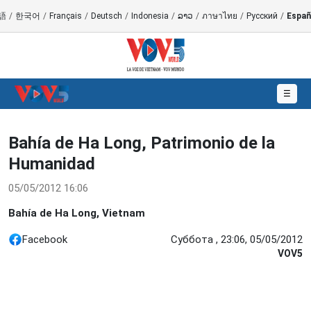
語
/
한국어
/
Français
/
Deutsch
/
Indonesia
/
ລາວ
/
ภาษาไทย
/
Русский
/
Españ
☰
Bahía de Ha Long, Patrimonio de la
Humanidad
05/05/2012 16:06
Bahía de Ha Long, Vietnam
Facebook
Суббота , 23:06, 05/05/2012
VOV5