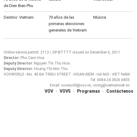
de Dien Bien Phu
Destino: Vietnam
70 años de las
Música
primeras elecciones
generales de Vietnam
Online service permit: 2113 / GP-BTTTT issued on December 6, 2011
Director:
Pho Cam Hoa
Deputy Director:
Nguyen Thi Thu Hoa
Deputy Director:
Hoang Thi Kim Thu
VOVWORLD - No. 45 BA TRIEU STREET - HOAN KIEM - HA NOI - VIET NAM
Tel: 0084.24.3826 6805
Email: vovworld@vov.vn, vovtg@vietnamnet.vn
VOV
-
VOV5
-
Programas
-
Contáctenos