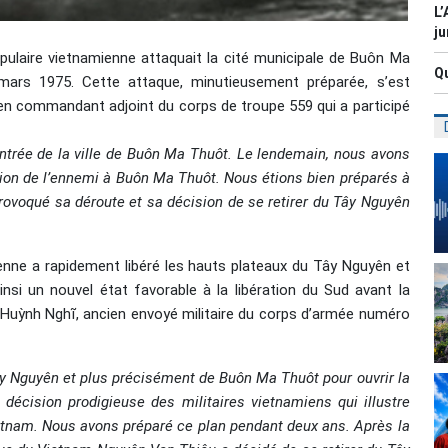
L’
ju
populaire vietnamienne attaquait la cité municipale de Buôn Ma
Qu
rs 1975. Cette attaque, minutieusement préparée, s’est
en commandant adjoint du corps de troupe 559 qui a participé
ntrée de la ville de Buôn Ma Thuôt. Le lendemain, nous avons
tion de l’ennemi à Buôn Ma Thuôt. Nous étions bien préparés à
provoqué sa déroute et sa décision de se retirer du Tây Nguyên
ienne a rapidement libéré les hauts plateaux du Tây Nguyên et
ainsi un nouvel état favorable à la libération du Sud avant la
 Huỳnh Nghĩ, ancien envoyé militaire du corps d’armée numéro
y Nguyên et plus précisément de Buôn Ma Thuôt pour ouvrir la
écision prodigieuse des militaires vietnamiens qui illustre
Vietnam. Nous avons préparé ce plan pendant deux ans. Après la