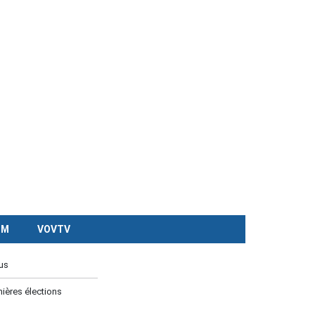
CM
VOVTV
us
ières élections