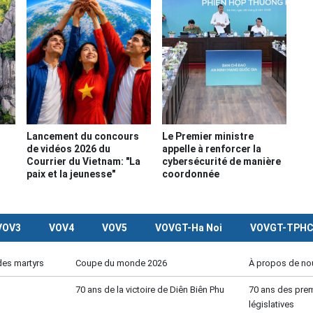
Lancement du concours
Le Premier ministre
de vidéos 2026 du
appelle à renforcer la
Courrier du Vietnam: "La
cybersécurité de manière
paix et la jeunesse"
coordonnée
VOV3
VOV4
VOV5
VOVGT-Ha Noi
VOVGT-TPH
des martyrs
Coupe du monde 2026
À propos de no
70 ans de la victoire de Diên Biên Phu
70 ans des prem
législatives