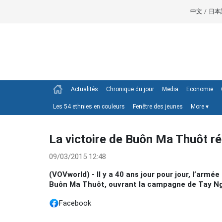
中文
/
日本
Actualités
Chronique du jour
Media
Economie
Les 54 ethnies en couleurs
Fenêtre des jeunes
More
▾
La victoire de Buôn Ma Thuôt rés
09/03/2015 12:48
(VOVworld) - Il y a 40 ans jour pour jour, l’arm
Buôn Ma Thuôt, ouvrant la campagne de Tay N
Facebook