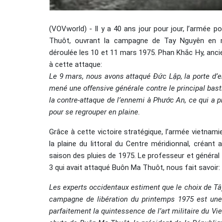
(VOVworld) - Il y a 40 ans jour pour jour, l’armée 
Thuôt, ouvrant la campagne de Tay Nguyên en ma
déroulée les 10 et 11 mars 1975. Phan Khắc Hy, anci
à cette attaque:
Le 9 mars, nous avons attaqué Đức Lập, la porte d’e
mené une offensive générale contre le principal bas
la contre-attaque de l’ennemi à Phước An, ce qui a 
pour se regrouper en plaine.
Grâce à cette victoire stratégique, l’armée vietnam
la plaine du littoral du Centre méridionnal, créant 
saison des pluies de 1975. Le professeur et général
3 qui avait attaqué Buôn Ma Thuôt, nous fait savoir:
Les experts occidentaux estiment que le choix de Tâ
campagne de libération du printemps 1975 est une d
parfaitement la quintessence de l’art militaire du 