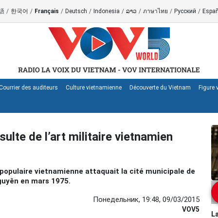
語
/
한국어
/
Français
/
Deutsch
/
Indonesia
/
ລາວ
/
ภาษาไทย
/
Русский
/
Españ
Courrier des auditeurs
Culture vietnamienne
Découverte du Vietnam
Figure
ulte de l’art militaire vietnamien
ée populaire vietnamienne attaquait la cité municipale de
guyên en mars 1975.
Понедельник, 19:48, 09/03/2015
VOV5
La