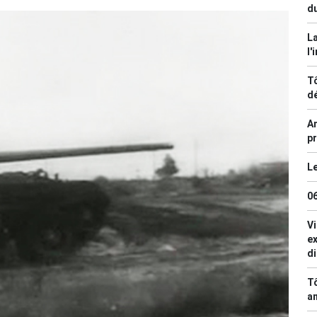
du
La
l'
Tô
d
An
pr
Le
0
V
ex
d
T
am