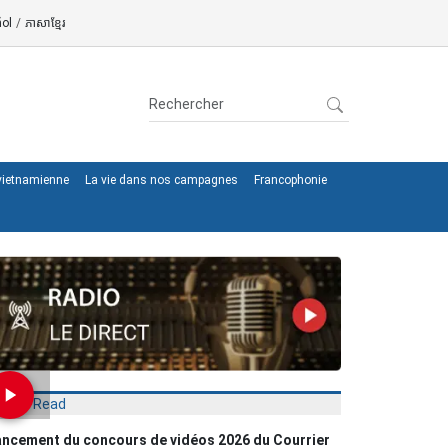
ol
/
ភាសាខ្មែរ
 vietnamienne
La vie dans nos campagnes
Francophonie
Most Read
ncement du concours de vidéos 2026 du Courrier