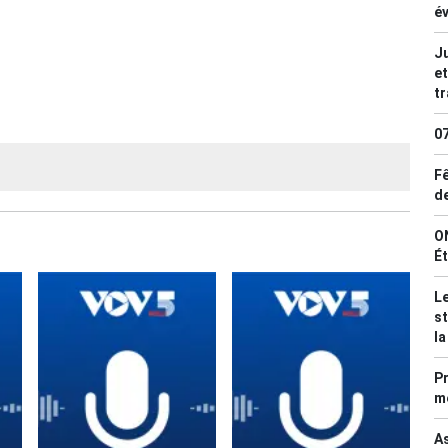
év
Ju
et
tr
0
Fê
de
ON
Ét
Le
st
la
Pr
mé
As