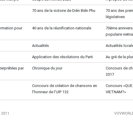
70 ans de la victoire de Diên Biên Phu
70 ans des prem
législatives
formation pour
40 ans de la réunification nationale
70ème anniversa
populaire vietn
Actualités
Actualités local
Application des résolutions du Parti
Au gré de la pl
terprétées par
Chronique du jour
Concours de c
2017
Concours de création de chansons en
Concours «QU
l’honneur de l’UIP 132
VIETNAM?»
, 2011
VOVWORLD 