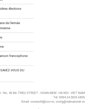
ières élections
ire de l'Armée
amienne
es
ume
hanson francophone
E SAVEZ-VOUS DU
- No. 45 BA TRIEU STREET - HOAN KIEM - HA NOI - VIET NAM
Tel: 0084.24.3826 6805
Email: vovworld@vov.vn, vovtg@vietnamnet.vn