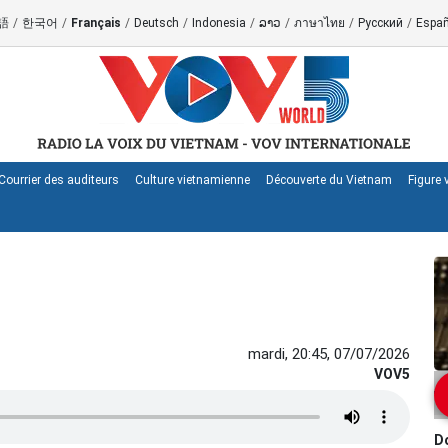
語
/
한국어
/
Français
/
Deutsch
/
Indonesia
/
ລາວ
/
ภาษาไทย
/
Русский
/
Españ
Courrier des auditeurs
Culture vietnamienne
Découverte du Vietnam
Figure
mardi, 20:45, 07/07/2026
VOV5
Do