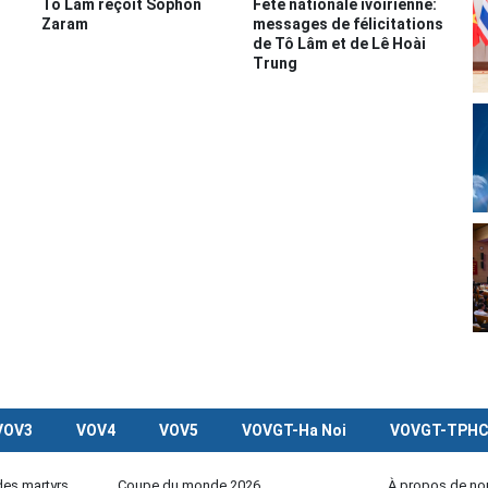
Tô Lâm reçoit Sophon
Fête nationale ivoirienne:
Zaram
messages de félicitations
de Tô Lâm et de Lê Hoài
Trung
VOV3
VOV4
VOV5
VOVGT-Ha Noi
VOVGT-TPH
des martyrs
Coupe du monde 2026
À propos de no