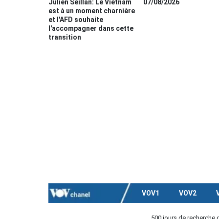
Julien Seillan: Le Vietnam
07/08/2026
est à un moment charnière
et l'AFD souhaite
l'accompagner dans cette
transition
VOV1
VOV2
500 jours de recherche 