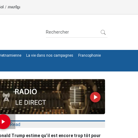
ol
/
ភាសាខ្មែរ
 vietnamienne
La vie dans nos campagnes
Francophonie
Most Read
nald Trump estime qu’il est encore trop tôt pour