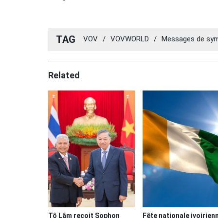
TAG
VOV
/
VOVWORLD
/
Messages de sym
Related
Tô Lâm reçoit Sophon
Fête nationale ivoirien