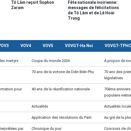
Tô Lâm reçoit Sophon
Fête nationale ivoirienne:
Zaram
messages de félicitations
de Tô Lâm et de Lê Hoài
Trung
VOV3
VOV4
VOV5
VOVGT-Ha Noi
VOVGT-TPH
des martyrs
Coupe du monde 2026
À propos de no
70 ans de la victoire de Diên Biên Phu
70 ans des prem
législatives
formation pour
40 ans de la réunification nationale
70ème anniversa
populaire vietn
Actualités
Actualités local
Application des résolutions du Parti
Au gré de la pl
terprétées par
Chronique du jour
Concours de c