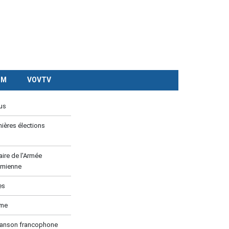
CM
VOVTV
us
ières élections
ire de l'Armée
amienne
es
ume
hanson francophone