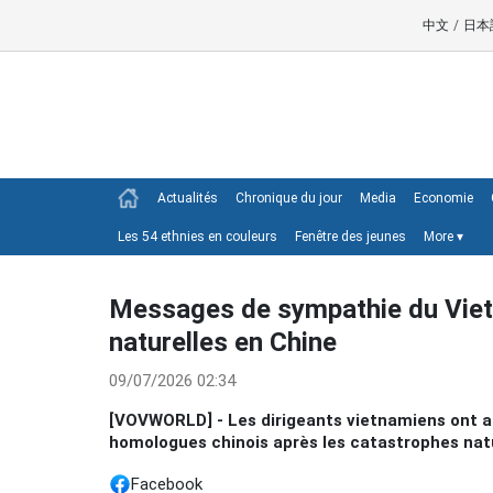
中文
/
日本
Actualités
Chronique du jour
Media
Economie
Les 54 ethnies en couleurs
Fenêtre des jeunes
More
▾
Messages de sympathie du Viet
naturelles en Chine
09/07/2026 02:34
[VOVWORLD] - Les dirigeants vietnamiens ont 
homologues chinois après les catastrophes natur
Facebook