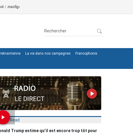
ol
/
ភាសាខ្មែរ
 vietnamienne
La vie dans nos campagnes
Francophonie
Most Read
nald Trump estime qu’il est encore trop tôt pour