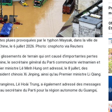
Pr
mé
ON
Ét
tes pluies provoquées par le typhon Maysak, dans la ville de
ne, le 6 juillet 2026. Photo: cnsphoto via Reuters
et glissements de terrain qui ont causé d’importantes pertes
ine, le secrétaire général du Parti communiste vietnamien et
er ministre Lê Minh Hung ont adressé, le 8 juillet, des
ent chinois Xi Jinping, ainsi qu’au Premier ministre Li Qiang.
étrangères, Lê Hoài Trung, a également adressé des messages
u secrétaire du Parti pour la région autonome du Guangxi,