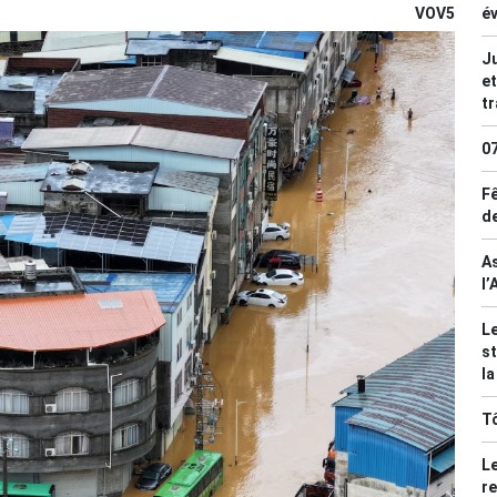
VOV5
év
Ju
et
tr
0
Fê
de
As
l’
Le
st
la
T
Le
re