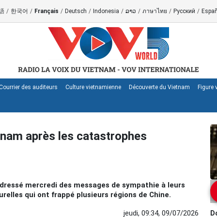
語
/
한국어
/
Français
/
Deutsch
/
Indonesia
/
ລາວ
/
ภาษาไทย
/
Русский
/
Españ
Courrier des auditeurs
Culture vietnamienne
Découverte du Vietnam
Figure
nam après les catastrophes
adressé mercredi des messages de sympathie à leurs
elles qui ont frappé plusieurs régions de Chine.
jeudi, 09:34, 09/07/2026
Do