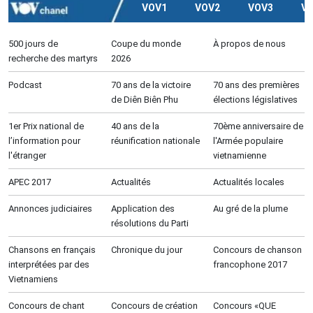
VOV1
VOV2
VOV3
V
500 jours de
Coupe du monde
À propos de nous
recherche des martyrs
2026
Podcast
70 ans de la victoire
70 ans des premières
de Diên Biên Phu
élections législatives
1er Prix national de
40 ans de la
70ème anniversaire de
l’information pour
réunification nationale
l'Armée populaire
l'étranger
vietnamienne
APEC 2017
Actualités
Actualités locales
Annonces judiciaires
Application des
Au gré de la plume
résolutions du Parti
Chansons en français
Chronique du jour
Concours de chanson
interprétées par des
francophone 2017
Vietnamiens
Concours de chant
Concours de création
Concours «QUE