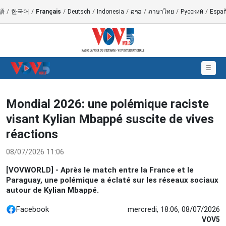
語
/
한국어
/
Français
/
Deutsch
/
Indonesia
/
ລາວ
/
ภาษาไทย
/
Русский
/
Españ
☰
Mondial 2026: une polémique raciste
visant Kylian Mbappé suscite de vives
réactions
08/07/2026 11:06
[VOVWORLD] - Après le match entre la France et le
Paraguay, une polémique a éclaté sur les réseaux sociaux
autour de Kylian Mbappé.
Facebook
mercredi, 18:06, 08/07/2026
VOV5