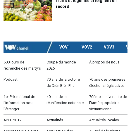
fruits et légumes atteignent un
record
VOV1
VOV2
VOV3
V
500 jours de
Coupe du monde
À propos de nous
recherche des martyrs
2026
Podcast
70 ans de la victoire
70 ans des premières
de Diên Biên Phu
élections législatives
1er Prix national de
40 ans de la
70ème anniversaire de
l’information pour
réunification nationale
l'Armée populaire
l'étranger
vietnamienne
APEC 2017
Actualités
Actualités locales