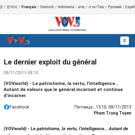
語
/
한국어
/
Français
/
Deutsch
/
Indonesia
/
ລາວ
/
ภาษาไทย
/
Русский
/
Españ
☰
Le dernier exploit du général
08/11/2013 08:10
(VOVworld) - Le patriotisme, la vertu, l’intelligence…
Autant de valeurs que le général incarnait et continue
d’incarner.
Facebook
Пятница , 15:10, 08/11/2013
Pham Trung Tuyen
(VOVworld) - Le patriotisme, la vertu, l’intelligence… Autant de