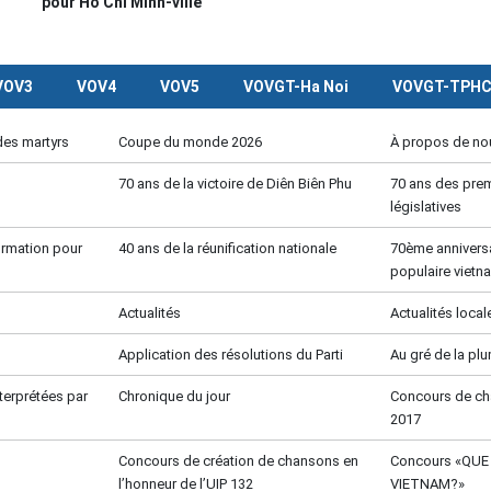
pour Hô Chi Minh-ville
VOV3
VOV4
VOV5
VOVGT-Ha Noi
VOVGT-TPH
des martyrs
Coupe du monde 2026
À propos de no
70 ans de la victoire de Diên Biên Phu
70 ans des prem
législatives
formation pour
40 ans de la réunification nationale
70ème anniversa
populaire vietn
Actualités
Actualités local
Application des résolutions du Parti
Au gré de la pl
terprétées par
Chronique du jour
Concours de c
2017
Concours de création de chansons en
Concours «QU
l’honneur de l’UIP 132
VIETNAM?»