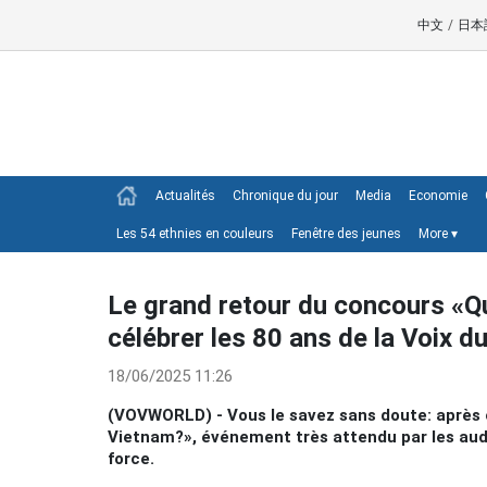
中文
/
日本
Actualités
Chronique du jour
Media
Economie
Les 54 ethnies en couleurs
Fenêtre des jeunes
More
▾
Le grand retour du concours «Q
célébrer les 80 ans de la Voix d
18/06/2025 11:26
(VOVWORLD) - Vous le savez sans doute: après 
Vietnam?», événement très attendu par les audi
force.