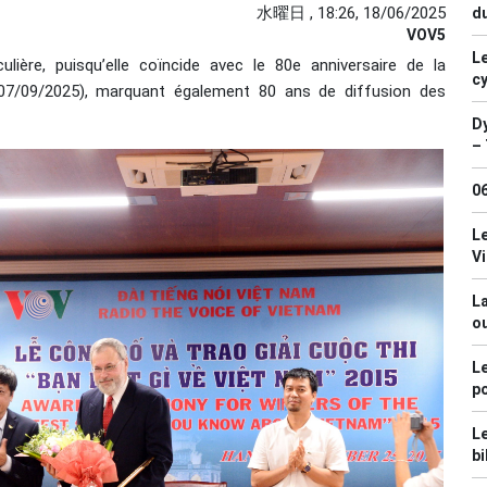
水曜日 , 18:26, 18/06/2025
du
VOV5
Le
culière, puisqu’elle coïncide avec le 80e anniversaire de la
c
07/09/2025), marquant également 80 ans de diffusion des
Dy
– 
0
Le
V
La
ou
Le
po
Le
bi