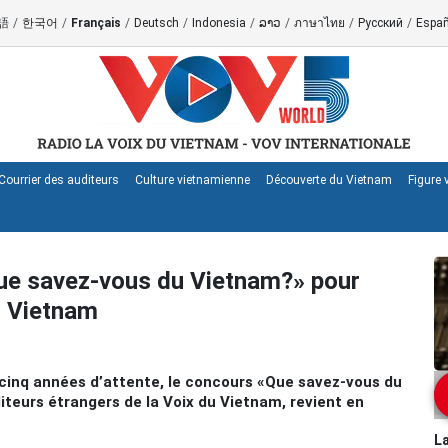
語
/
한국어
/
Français
/
Deutsch
/
Indonesia
/
ລາວ
/
ภาษาไทย
/
Русский
/
Españ
Courrier des auditeurs
Culture vietnamienne
Découverte du Vietnam
Figure
ue savez-vous du Vietnam?» pour
u Vietnam
cinq années d’attente, le concours «Que savez-vous du
teurs étrangers de la Voix du Vietnam, revient en
La