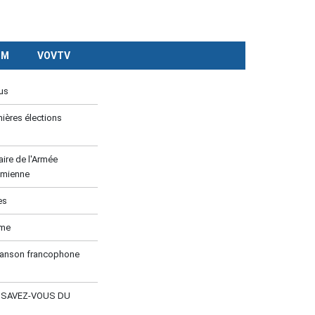
CM
VOVTV
us
ières élections
ire de l'Armée
amienne
es
ume
hanson francophone
E SAVEZ-VOUS DU