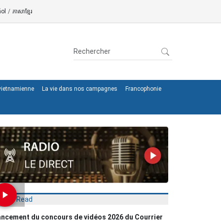
ol
/
ភាសាខ្មែរ
 vietnamienne
La vie dans nos campagnes
Francophonie
Most Read
ncement du concours de vidéos 2026 du Courrier