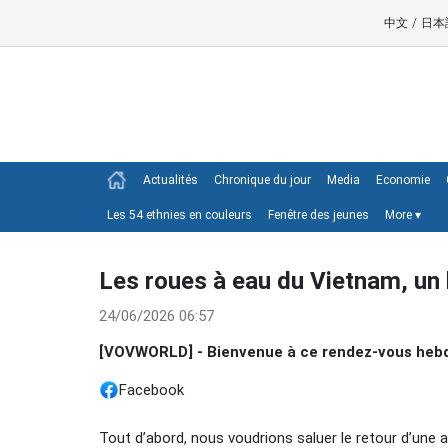
中文
/
日本
Actualités
Chronique du jour
Media
Economie
Les 54 ethnies en couleurs
Fenêtre des jeunes
More
▾
Les roues à eau du Vietnam, un
24/06/2026 06:57
[VOVWORLD] - Bienvenue à ce rendez-vous heb
Facebook
Tout d’abord, nous voudrions saluer le retour d’une