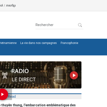
ol
/
ភាសាខ្មែរ
 vietnamienne
La vie dans nos campagnes
Francophonie
Most Read
 thuyên thung, l'embarcation emblématique des