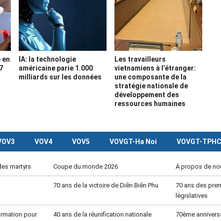
e en
IA: la technologie
Les travailleurs
7
américaine parie 1.000
vietnamiens à l’étranger:
milliards sur les données
une composante de la
stratégie nationale de
développement des
ressources humaines
VOV3
VOV4
VOV5
VOVGT-Ha Noi
VOVGT-TPH
des martyrs
Coupe du monde 2026
À propos de no
70 ans de la victoire de Diên Biên Phu
70 ans des prem
législatives
formation pour
40 ans de la réunification nationale
70ème anniversa