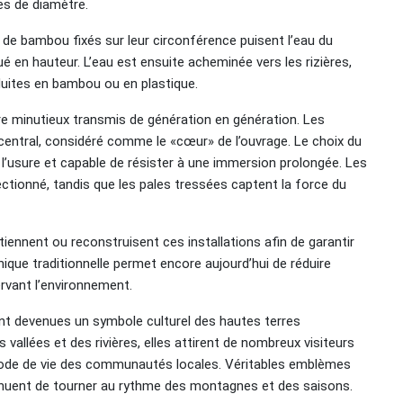
es de diamètre.
s de bambou fixés sur leur circonférence puisent l’eau du
ué en hauteur. L’eau est ensuite acheminée vers les rizières,
duites en bambou ou en plastique.
re minutieux transmis de génération en génération. Les
e central, considéré comme le «cœur» de l’ouvrage. Le choix du
nt à l’usure et capable de résister à une immersion prolongée. Les
tionné, tandis que les pales tressées captent la force du
iennent ou reconstruisent ces installations afin de garantir
ique traditionnelle permet encore aujourd’hui de réduire
rvant l’environnement.
sont devenues un symbole culturel des hautes terres
allées et des rivières, elles attirent de nombreux visiteurs
 mode de vie des communautés locales. Véritables emblèmes
tinuent de tourner au rythme des montagnes et des saisons.