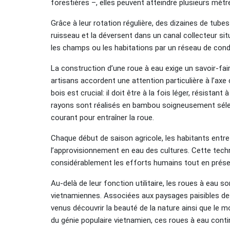
forestières –, elles peuvent atteindre plusieurs mètr
Grâce à leur rotation régulière, des dizaines de tube
ruisseau et la déversent dans un canal collecteur sit
les champs ou les habitations par un réseau de con
La construction d’une roue à eau exige un savoir-fai
artisans accordent une attention particulière à l’ax
bois est crucial: il doit être à la fois léger, résista
rayons sont réalisés en bambou soigneusement sélec
courant pour entraîner la roue.
Chaque début de saison agricole, les habitants entret
l’approvisionnement en eau des cultures. Cette techn
considérablement les efforts humains tout en prése
Au-delà de leur fonction utilitaire, les roues à eau 
vietnamiennes. Associées aux paysages paisibles des v
venus découvrir la beauté de la nature ainsi que le
du génie populaire vietnamien, ces roues à eau con