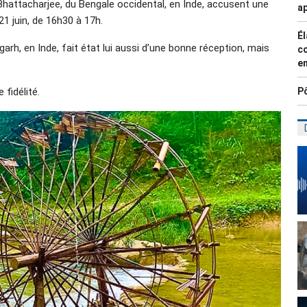
Bhattacharjee, du Bengale occidental, en Inde, accusent une
ap
1 juin, de 16h30 à 17h.
Él
arh, en Inde, fait état lui aussi d’une bonne réception, mais
co
en
fidélité.
Pô