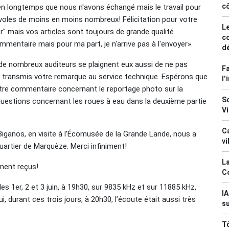
c
bien longtemps que nous n'avons échangé mais le travail pour
voles de moins en moins nombreux! Félicitation pour votre
Le
er" mais vos articles sont toujours de grande qualité.
co
mmentaire mais pour ma part, je n'arrive pas à l'envoyer».
d
 de nombreux auditeurs se plaignent eux aussi de ne pas
Fa
 transmis votre remarque au service technique. Espérons que
l’
votre commentaire concernant le reportage photo sur la
So
questions concernant les roues à eau dans la deuxième partie
V
Ca
à Biganos, en visite à l’Écomusée de la Grande Lande, nous a
vi
artier de Marquèze. Merci infiniment!
La
ment reçus!
C
es 1er, 2 et 3 juin, à 19h30, sur 9835 kHz et sur 11885 kHz,
IA
, durant ces trois jours, à 20h30, l’écoute était aussi très
su
Tô