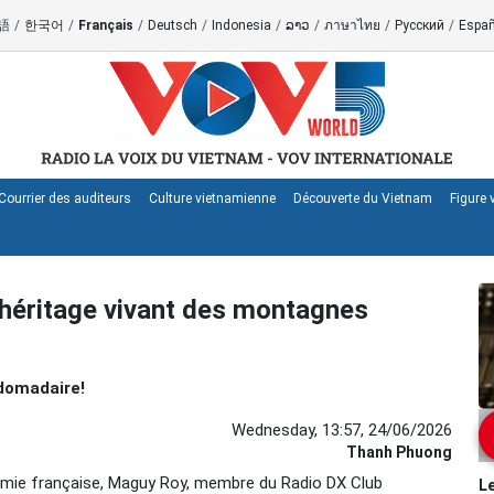
語
/
한국어
/
Français
/
Deutsch
/
Indonesia
/
ລາວ
/
ภาษาไทย
/
Русский
/
Españ
Courrier des auditeurs
Culture vietnamienne
Découverte du Vietnam
Figure
 héritage vivant des montagnes
domadaire!
Wednesday, 13:57, 24/06/2026
Thanh Phuong
 amie française, Maguy Roy, membre du Radio DX Club
Le