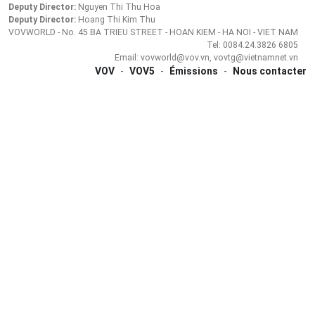
Deputy Director:
Nguyen Thi Thu Hoa
Deputy Director:
Hoang Thi Kim Thu
VOVWORLD - No. 45 BA TRIEU STREET - HOAN KIEM - HA NOI - VIET NAM
Tel: 0084.24.3826 6805
Email: vovworld@vov.vn, vovtg@vietnamnet.vn
VOV
-
VOV5
-
Émissions
-
Nous contacter