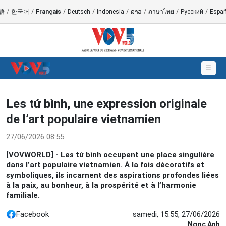
語
/
한국어
/
Français
/
Deutsch
/
Indonesia
/
ລາວ
/
ภาษาไทย
/
Русский
/
Españ
☰
Les tứ bình, une expression originale
de l’art populaire vietnamien
27/06/2026 08:55
[VOVWORLD] - Les tứ bình occupent une place singulière
dans l’art populaire vietnamien. À la fois décoratifs et
symboliques, ils incarnent des aspirations profondes liées
à la paix, au bonheur, à la prospérité et à l’harmonie
familiale.
Facebook
samedi, 15:55, 27/06/2026
Ngoc Anh