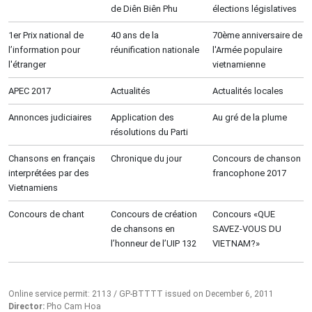
de Diên Biên Phu
élections législatives
1er Prix national de
40 ans de la
70ème anniversaire de
l’information pour
réunification nationale
l'Armée populaire
l'étranger
vietnamienne
APEC 2017
Actualités
Actualités locales
Annonces judiciaires
Application des
Au gré de la plume
résolutions du Parti
Chansons en français
Chronique du jour
Concours de chanson
interprétées par des
francophone 2017
Vietnamiens
Concours de chant
Concours de création
Concours «QUE
de chansons en
SAVEZ-VOUS DU
l’honneur de l’UIP 132
VIETNAM?»
Online service permit: 2113 / GP-BTTTT issued on December 6, 2011
Director:
Pho Cam Hoa