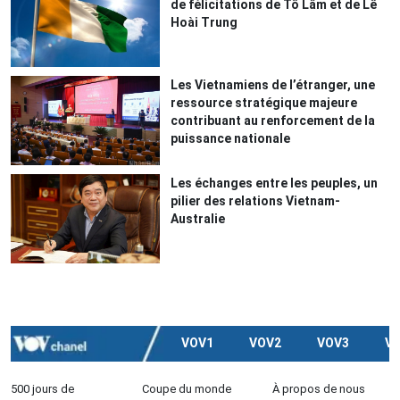
de félicitations de Tô Lâm et de Lê
Hoài Trung
Les Vietnamiens de l’étranger, une
ressource stratégique majeure
contribuant au renforcement de la
puissance nationale
Les échanges entre les peuples, un
pilier des relations Vietnam-
Australie
VOV1
VOV2
VOV3
V
500 jours de
Coupe du monde
À propos de nous