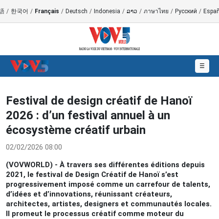
語
/
한국어
/
Français
/
Deutsch
/
Indonesia
/
ລາວ
/
ภาษาไทย
/
Русский
/
Españ
☰
Festival de design créatif de Hanoï
2026 : d’un festival annuel à un
écosystème créatif urbain
02/02/2026 08:00
(VOVWORLD) - À travers ses différentes éditions depuis
2021, le festival de Design Créatif de Hanoï s’est
progressivement imposé comme un carrefour de talents,
d’idées et d’innovations, réunissant créateurs,
architectes, artistes, designers et communautés locales.
Il promeut le processus créatif comme moteur du